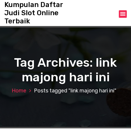
S
Kumpulan Daftar
k
Judi Slot Online
i
Terbaik
p
t
o
c
o
n
Tag Archives: link
t
e
majong hari ini
n
t
Home
Posts tagged "link majong hari ini"