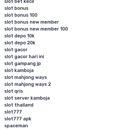
slot bet kecil
slot bonus
slot bonus 100
slot bonus new member
slot bonus new member 100
slot depo 10k
slot depo 20k
slot gacor
slot gacor hari ini
slot gampang jp
slot kamboja
slot mahjong ways
slot mahjong ways 2
slot qris
slot server kamboja
slot thailand
slot777
slot777 apk
spaceman