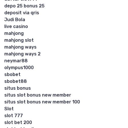
depo 25 bonus 25
deposit via qris
Judi Bola
live casino
mahjong
mahjong slot
mahjong ways
mahjong ways 2
neymar88
olympus1000
sbobet
sbobet88
situs bonus
situs slot bonus new member
situs slot bonus new member 100
Slot
slot 777
slot bet 200