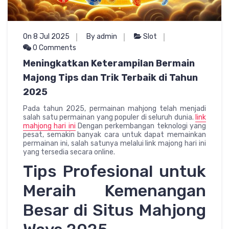
On 8 Jul 2025
By admin
Slot
0 Comments
Meningkatkan Keterampilan Bermain
Majong Tips dan Trik Terbaik di Tahun
2025
Pada tahun 2025, permainan mahjong telah menjadi
salah satu permainan yang populer di seluruh dunia.
link
mahjong hari ini
Dengan perkembangan teknologi yang
pesat, semakin banyak cara untuk dapat memainkan
permainan ini, salah satunya melalui link majong hari ini
yang tersedia secara online.
Tips Profesional untuk
Meraih Kemenangan
Besar di Situs Mahjong