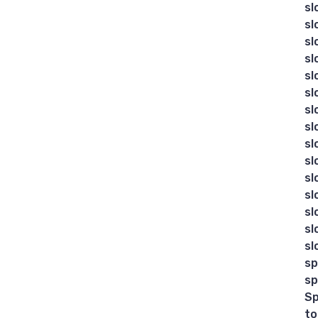
sl
sl
sl
sl
sl
sl
sl
sl
sl
sl
sl
sl
sl
sl
sl
s
sp
S
to