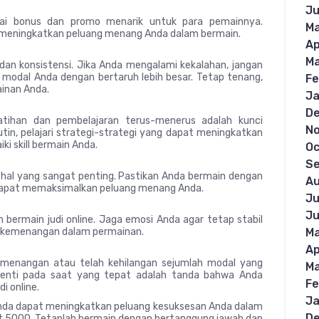
Ju
agai bonus dan promo menarik untuk para pemainnya.
Ma
 meningkatkan peluang menang Anda dalam bermain.
Ap
Ma
an konsistensi. Jika Anda mengalami kekalahan, jangan
odal Anda dengan bertaruh lebih besar. Tetap tenang,
Fe
ainan Anda.
Ja
D
atihan dan pembelajaran terus-menerus adalah kunci
N
utin, pelajari strategi-strategi yang dapat meningkatkan
i skill bermain Anda.
Oc
S
h hal yang sangat penting. Pastikan Anda bermain dengan
Au
dapat memaksimalkan peluang menang Anda.
Ju
Ju
bermain judi online. Jaga emosi Anda agar tetap stabil
Ma
n kemenangan dalam permainan.
Ap
emenangan atau telah kehilangan sejumlah modal yang
Ma
rhenti pada saat yang tepat adalah tanda bahwa Anda
Fe
i online.
Ja
 Anda dapat meningkatkan peluang kesuksesan Anda dalam
D
it 5000. Tetaplah bermain dengan bertanggung jawab dan