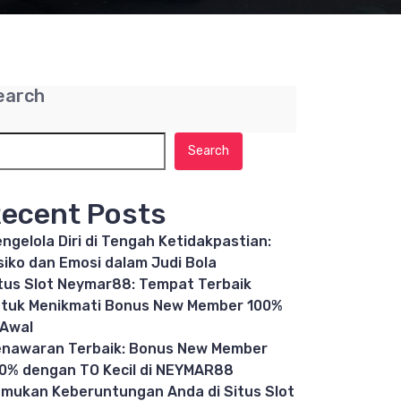
earch
Search
ecent Posts
ngelola Diri di Tengah Ketidakpastian:
siko dan Emosi dalam Judi Bola
tus Slot Neymar88: Tempat Terbaik
tuk Menikmati Bonus New Member 100%
 Awal
nawaran Terbaik: Bonus New Member
0% dengan TO Kecil di NEYMAR88
mukan Keberuntungan Anda di Situs Slot