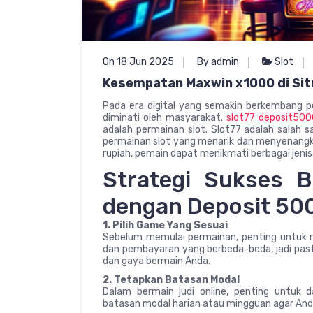
On 18 Jun 2025
By admin
Slot
Kesempatan Maxwin x1000 di Sit
Pada era digital yang semakin berkembang pes
diminati oleh masyarakat.
slot77 deposit50
adalah permainan slot. Slot77 adalah salah 
permainan slot yang menarik dan menyenangka
rupiah, pemain dapat menikmati berbagai jenis
Strategi Sukses B
dengan Deposit 50
1. Pilih Game Yang Sesuai
Sebelum memulai permainan, penting untuk m
dan pembayaran yang berbeda-beda, jadi past
dan gaya bermain Anda.
2. Tetapkan Batasan Modal
Dalam bermain judi online, penting untuk
batasan modal harian atau mingguan agar Anda