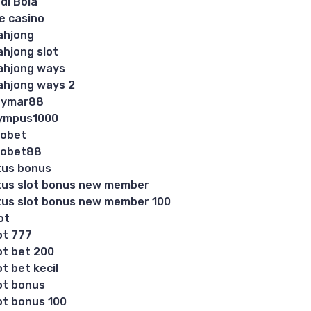
di Bola
ve casino
ahjong
hjong slot
hjong ways
hjong ways 2
eymar88
ympus1000
obet
bobet88
tus bonus
tus slot bonus new member
tus slot bonus new member 100
ot
ot 777
ot bet 200
ot bet kecil
ot bonus
ot bonus 100