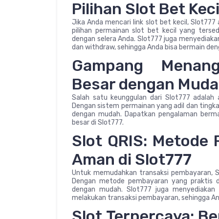
Pilihan Slot Bet Keci
Jika Anda mencari link slot bet kecil, Slot7
pilihan permainan slot bet kecil yang ters
dengan selera Anda. Slot777 juga menyediaka
dan withdraw, sehingga Anda bisa bermain d
Gampang Menang
Besar dengan Mudah
Salah satu keunggulan dari Slot777 adalah
Dengan sistem permainan yang adil dan tingk
dengan mudah. Dapatkan pengalaman berm
besar di Slot777.
Slot QRIS: Metode
Aman di Slot777
Untuk memudahkan transaksi pembayaran, S
Dengan metode pembayaran yang praktis d
dengan mudah. Slot777 juga menyediakan
melakukan transaksi pembayaran, sehingga A
Slot Terpercaya: 