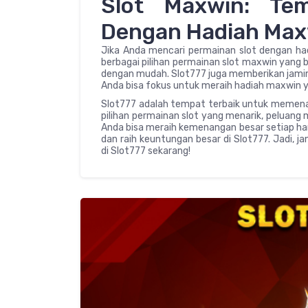
Slot Maxwin: Te
Dengan Hadiah Maxw
Jika Anda mencari permainan slot dengan had
berbagai pilihan permainan slot maxwin yang
dengan mudah. Slot777 juga memberikan jam
Anda bisa fokus untuk meraih hadiah maxwin 
Slot777 adalah tempat terbaik untuk memena
pilihan permainan slot yang menarik, peluang 
Anda bisa meraih kemenangan besar setiap har
dan raih keuntungan besar di Slot777. Jadi, 
di Slot777 sekarang!