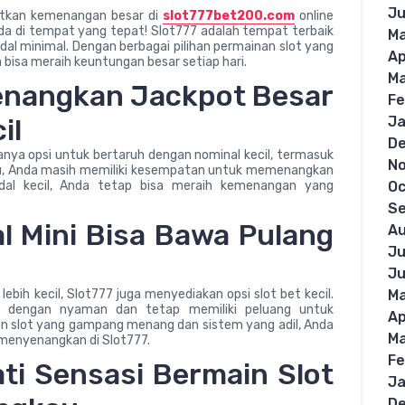
Ju
atkan kemenangan besar di
slot777bet200.com
online
da di tempat yang tepat! Slot777 adalah tempat terbaik
Ma
 minimal. Dengan berbagai pilihan permainan slot yang
Ap
bisa meraih keuntungan besar setiap hari.
Ma
Menangkan Jackpot Besar
Fe
il
Ja
D
anya opsi untuk bertaruh dengan nominal kecil, termasuk
N
au, Anda masih memiliki kesempatan untuk memenangkan
odal kecil, Anda tetap bisa meraih kemenangan yang
Oc
S
al Mini Bisa Bawa Pulang
Au
Ju
Ju
ebih kecil, Slot777 juga menyediakan opsi slot bet kecil.
Ma
n dengan nyaman dan tetap memiliki peluang untuk
Ap
 slot yang gampang menang dan sistem yang adil, Anda
Ma
menyenangkan di Slot777.
Fe
ati Sensasi Bermain Slot
Ja
D