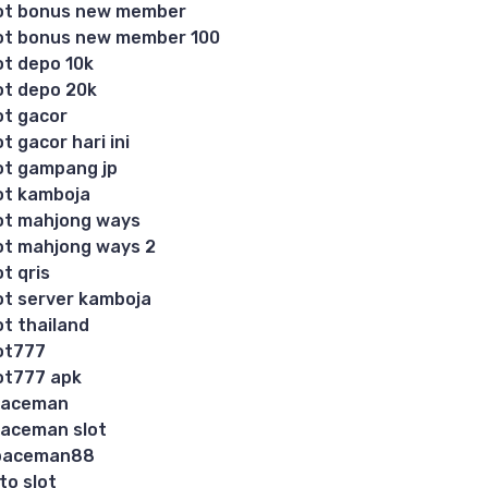
ot bonus new member
ot bonus new member 100
ot depo 10k
ot depo 20k
ot gacor
ot gacor hari ini
ot gampang jp
ot kamboja
ot mahjong ways
ot mahjong ways 2
ot qris
ot server kamboja
ot thailand
ot777
ot777 apk
paceman
aceman slot
paceman88
to slot