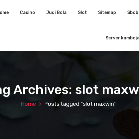
ome
Casino
Judi Bola
Slot
Sitemap
Sbob
Server kamboj
ag Archives: slot maxw
Home
Posts tagged "slot maxwin"