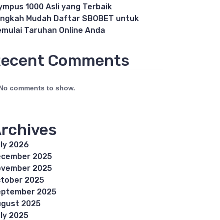
ympus 1000 Asli yang Terbaik
ngkah Mudah Daftar SBOBET untuk
mulai Taruhan Online Anda
ecent Comments
No comments to show.
rchives
ly 2026
ecember 2025
ovember 2025
tober 2025
eptember 2025
gust 2025
ly 2025