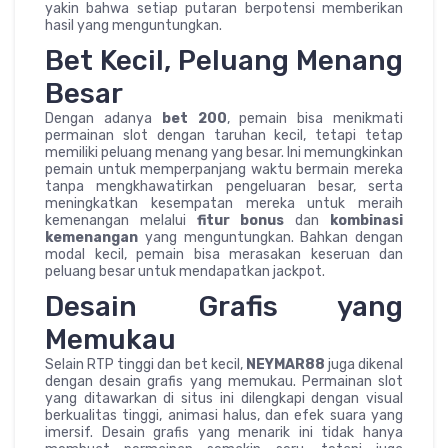
yakin bahwa setiap putaran berpotensi memberikan
hasil yang menguntungkan.
Bet Kecil, Peluang Menang
Besar
Dengan adanya
bet 200
, pemain bisa menikmati
permainan slot dengan taruhan kecil, tetapi tetap
memiliki peluang menang yang besar. Ini memungkinkan
pemain untuk memperpanjang waktu bermain mereka
tanpa mengkhawatirkan pengeluaran besar, serta
meningkatkan kesempatan mereka untuk meraih
kemenangan melalui
fitur bonus
dan
kombinasi
kemenangan
yang menguntungkan. Bahkan dengan
modal kecil, pemain bisa merasakan keseruan dan
peluang besar untuk mendapatkan jackpot.
Desain Grafis yang
Memukau
Selain RTP tinggi dan bet kecil,
NEYMAR88
juga dikenal
dengan desain grafis yang memukau. Permainan slot
yang ditawarkan di situs ini dilengkapi dengan visual
berkualitas tinggi, animasi halus, dan efek suara yang
imersif. Desain grafis yang menarik ini tidak hanya