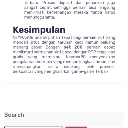
terbaru. Proses deposit dan penarikan juga
sangat cepat, sehingga pemain bisa langsung
menikmati kemenangan mereka tanpa harus
menunggu lama.
Kesimpulan
NEYMAR88 adalah pilihan tepat bagi pemain slot yang
mencari situs dengan taruhan kecil namun peluang
menang besar. Dengan
bet 200
, pemain dapat
menikmati permainan slot gacor dengan RTP tinggi dan
grafis yang memukau. Neymar88 menyediakan
pengalaman bermain yang menguntungkan, aman, dan
menyenangkan, serta didukung oleh provider
berkualitas yang menghadirkan game-game terbaik.
Search