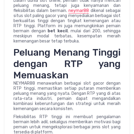
Dalam dunia slot online, pemain tidak hanya mencari
peluang menang, tetapi juga kenyamanan dan
fleksibilitas dalam bermain.
neymar88
dikenal sebagai
situs slot paling gacor yang menyediakan berbagai slot
berkualitas tinggi dengan tingkat kemenangan atau
RTP tinggi. Platform ini juga memungkinkan pemain
bermain dengan
bet kecil
, mulai dari 200, sehingga
meskipun modal terbatas, kesempatan meraih
kemenangan besar tetap terbuka.
Peluang Menang Tinggi
dengan RTP yang
Memuaskan
NEYMAR88 menawarkan berbagai slot gacor dengan
RTP tinggi, memastikan setiap putaran memberikan
peluang menang yang nyata. Dengan RTP yang di atas
rata-rata industri, pemain dapat mengandalkan
kombinasi keberuntungan dan strategi untuk meraih
kemenangan secara konsisten.
Fleksibilitas RTP tinggi ini membuat pengalaman
bermain lebih adil, sekaligus memberikan motivasi bagi
pemain untuk mengeksplorasi berbagai jenis slot yang
tersedia di platform.