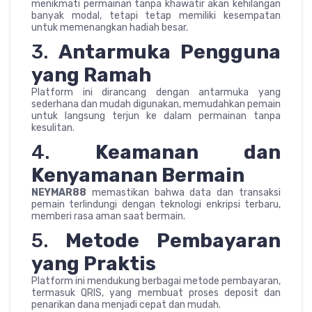
menikmati permainan tanpa khawatir akan kehilangan
banyak modal, tetapi tetap memiliki kesempatan
untuk memenangkan hadiah besar.
3.
Antarmuka Pengguna
yang Ramah
Platform ini dirancang dengan antarmuka yang
sederhana dan mudah digunakan, memudahkan pemain
untuk langsung terjun ke dalam permainan tanpa
kesulitan.
4.
Keamanan dan
Kenyamanan Bermain
NEYMAR88
memastikan bahwa data dan transaksi
pemain terlindungi dengan teknologi enkripsi terbaru,
memberi rasa aman saat bermain.
5.
Metode Pembayaran
yang Praktis
Platform ini mendukung berbagai metode pembayaran,
termasuk QRIS, yang membuat proses deposit dan
penarikan dana menjadi cepat dan mudah.