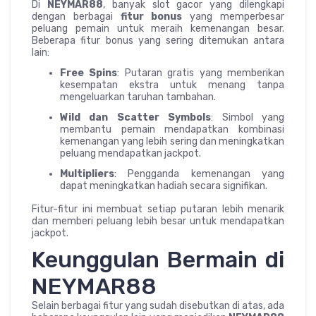
Di
NEYMAR88
, banyak slot gacor yang dilengkapi
dengan berbagai
fitur bonus
yang memperbesar
peluang pemain untuk meraih kemenangan besar.
Beberapa fitur bonus yang sering ditemukan antara
lain:
Free Spins
: Putaran gratis yang memberikan
kesempatan ekstra untuk menang tanpa
mengeluarkan taruhan tambahan.
Wild dan Scatter Symbols
: Simbol yang
membantu pemain mendapatkan kombinasi
kemenangan yang lebih sering dan meningkatkan
peluang mendapatkan jackpot.
Multipliers
: Pengganda kemenangan yang
dapat meningkatkan hadiah secara signifikan.
Fitur-fitur ini membuat setiap putaran lebih menarik
dan memberi peluang lebih besar untuk mendapatkan
jackpot.
Keunggulan Bermain di
NEYMAR88
Selain berbagai fitur yang sudah disebutkan di atas, ada