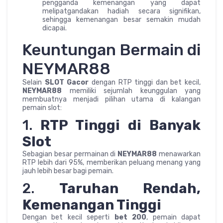
pengganda kemenangan yang dapat
melipatgandakan hadiah secara signifikan,
sehingga kemenangan besar semakin mudah
dicapai.
Keuntungan Bermain di
NEYMAR88
Selain
SLOT Gacor
dengan RTP tinggi dan bet kecil,
NEYMAR88
memiliki sejumlah keunggulan yang
membuatnya menjadi pilihan utama di kalangan
pemain slot:
1.
RTP Tinggi di Banyak
Slot
Sebagian besar permainan di
NEYMAR88
menawarkan
RTP lebih dari 95%, memberikan peluang menang yang
jauh lebih besar bagi pemain.
2.
Taruhan Rendah,
Kemenangan Tinggi
Dengan bet kecil seperti
bet 200
, pemain dapat