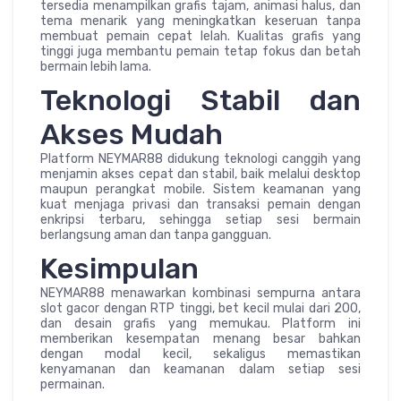
tersedia menampilkan grafis tajam, animasi halus, dan
tema menarik yang meningkatkan keseruan tanpa
membuat pemain cepat lelah. Kualitas grafis yang
tinggi juga membantu pemain tetap fokus dan betah
bermain lebih lama.
Teknologi Stabil dan
Akses Mudah
Platform NEYMAR88 didukung teknologi canggih yang
menjamin akses cepat dan stabil, baik melalui desktop
maupun perangkat mobile. Sistem keamanan yang
kuat menjaga privasi dan transaksi pemain dengan
enkripsi terbaru, sehingga setiap sesi bermain
berlangsung aman dan tanpa gangguan.
Kesimpulan
NEYMAR88 menawarkan kombinasi sempurna antara
slot gacor dengan RTP tinggi, bet kecil mulai dari 200,
dan desain grafis yang memukau. Platform ini
memberikan kesempatan menang besar bahkan
dengan modal kecil, sekaligus memastikan
kenyamanan dan keamanan dalam setiap sesi
permainan.