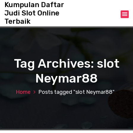
S
Kumpulan Daftar
k
Judi Slot Online
i
Terbaik
p
t
o
c
o
n
Tag Archives: slot
t
e
Neymar88
n
t
Home
Posts tagged "slot Neymar88"