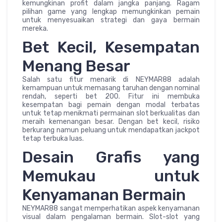
kemungkinan profit dalam jangka panjang. Ragam
pilihan game yang lengkap memungkinkan pemain
untuk menyesuaikan strategi dan gaya bermain
mereka.
Bet Kecil, Kesempatan
Menang Besar
Salah satu fitur menarik di NEYMAR88 adalah
kemampuan untuk memasang taruhan dengan nominal
rendah, seperti bet 200. Fitur ini membuka
kesempatan bagi pemain dengan modal terbatas
untuk tetap menikmati permainan slot berkualitas dan
meraih kemenangan besar. Dengan bet kecil, risiko
berkurang namun peluang untuk mendapatkan jackpot
tetap terbuka luas.
Desain Grafis yang
Memukau untuk
Kenyamanan Bermain
NEYMAR88 sangat memperhatikan aspek kenyamanan
visual dalam pengalaman bermain. Slot-slot yang