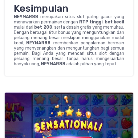
Kesimpulan
NEYMAR88
merupakan situs slot paling gacor yang
menawarkan permainan dengan
RTP tinggi
,
bet kecil
mulai dari
bet 200
, serta desain grafis yang memukau.
Dengan berbagai fitur bonus yang menguntungkan dan
peluang menang besar meskipun menggunakan modal
kecil,
NEYMAR88
memberikan pengalaman bermain
yang menyenangkan dan menguntungkan bagi semua
pemain. Bagi Anda yang mencari situs slot dengan
peluang menang besar tanpa harus mengeluarkan
banyak uang,
NEYMAR88
adalah pilihan yang tepat.