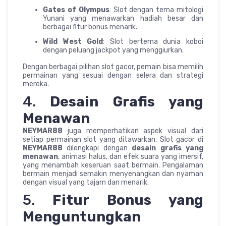
Gates of Olympus
: Slot dengan tema mitologi
Yunani yang menawarkan hadiah besar dan
berbagai fitur bonus menarik.
Wild West Gold
: Slot bertema dunia koboi
dengan peluang jackpot yang menggiurkan.
Dengan berbagai pilihan slot gacor, pemain bisa memilih
permainan yang sesuai dengan selera dan strategi
mereka.
4.
Desain Grafis yang
Menawan
NEYMAR88
juga memperhatikan aspek visual dari
setiap permainan slot yang ditawarkan. Slot gacor di
NEYMAR88
dilengkapi dengan
desain grafis yang
menawan
, animasi halus, dan efek suara yang imersif,
yang menambah keseruan saat bermain. Pengalaman
bermain menjadi semakin menyenangkan dan nyaman
dengan visual yang tajam dan menarik.
5.
Fitur Bonus yang
Menguntungkan