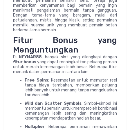
membuat permainan semakin seru, tetapi juga
memberikan kenyamanan bagi pemain yang ingin
menikmati pengalaman bermain tanpa gangguan.
Dengan tema-tema yang beragam, mulai dari
petualangan, mistis, hingga klasik, setiap permainan
memiliki nuansa unik yang membuat pemain betah
berlama-lama bermain.
Fitur Bonus yang
Menguntungkan
Di
NEYMAR88
, banyak slot yang dilengkapi dengan
fitur bonus
yang dapat meningkatkan peluang pemain
untuk meraih kemenangan lebih besar. Beberapa fitur
menarik dalam permainan ini antara lain:
Free Spins
: Kesempatan untuk memutar reel
tanpa biaya tambahan, memberikan peluang
lebih banyak untuk menang tanpa mengeluarkan
taruhan lebih.
Wild dan Scatter Symbols
: Simbol-simbol ini
membantu pemain untuk memperoleh kombinasi
kemenangan lebih sering dan meningkatkan
kesempatan mendapatkan hadiah besar.
Multiplier
: Beberapa permainan menawarkan