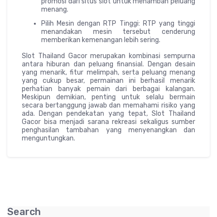
promosi dari situs slot untuk menambah peluang
menang.
Pilih Mesin dengan RTP Tinggi: RTP yang tinggi
menandakan mesin tersebut cenderung
memberikan kemenangan lebih sering.
Slot Thailand Gacor merupakan kombinasi sempurna
antara hiburan dan peluang finansial. Dengan desain
yang menarik, fitur melimpah, serta peluang menang
yang cukup besar, permainan ini berhasil menarik
perhatian banyak pemain dari berbagai kalangan.
Meskipun demikian, penting untuk selalu bermain
secara bertanggung jawab dan memahami risiko yang
ada. Dengan pendekatan yang tepat, Slot Thailand
Gacor bisa menjadi sarana rekreasi sekaligus sumber
penghasilan tambahan yang menyenangkan dan
menguntungkan.
Search