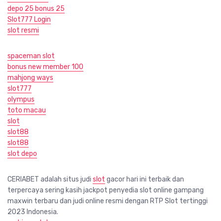
depo 25 bonus 25
Slot777 Login
slot resmi
spaceman slot
bonus new member 100
mahjong ways
slot777
olympus
toto macau
slot
slot88
slot88
slot depo
CERIABET adalah situs judi
slot
gacor hari ini terbaik dan
terpercaya sering kasih jackpot penyedia slot online gampang
maxwin terbaru dan judi online resmi dengan RTP Slot tertinggi
2023 Indonesia.