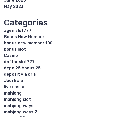
June 2023
May 2023
Categories
agen slot777
Bonus New Member
bonus new member 100
bonus slot
Casino
daftar slot777
depo 25 bonus 25
deposit via qris
Judi Bola
live casino
mahjong
mahjong slot
mahjong ways
mahjong ways 2