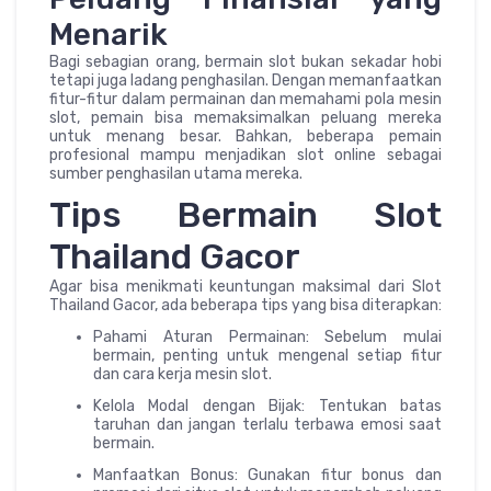
Menarik
Bagi sebagian orang, bermain slot bukan sekadar hobi
tetapi juga ladang penghasilan. Dengan memanfaatkan
fitur-fitur dalam permainan dan memahami pola mesin
slot, pemain bisa memaksimalkan peluang mereka
untuk menang besar. Bahkan, beberapa pemain
profesional mampu menjadikan slot online sebagai
sumber penghasilan utama mereka.
Tips Bermain Slot
Thailand Gacor
Agar bisa menikmati keuntungan maksimal dari Slot
Thailand Gacor, ada beberapa tips yang bisa diterapkan:
Pahami Aturan Permainan: Sebelum mulai
bermain, penting untuk mengenal setiap fitur
dan cara kerja mesin slot.
Kelola Modal dengan Bijak: Tentukan batas
taruhan dan jangan terlalu terbawa emosi saat
bermain.
Manfaatkan Bonus: Gunakan fitur bonus dan