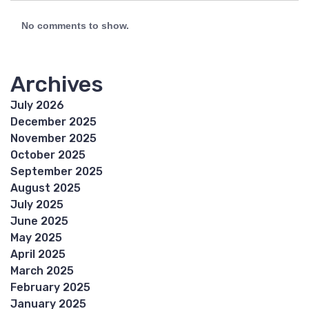
No comments to show.
Archives
July 2026
December 2025
November 2025
October 2025
September 2025
August 2025
July 2025
June 2025
May 2025
April 2025
March 2025
February 2025
January 2025