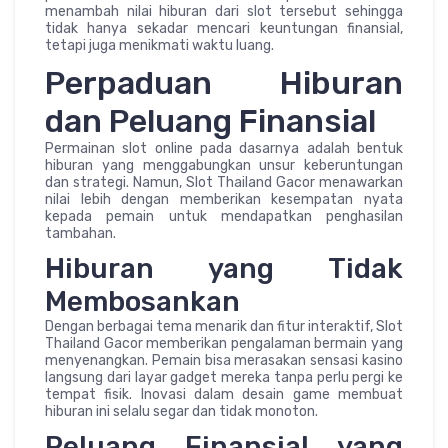
menambah nilai hiburan dari slot tersebut sehingga
tidak hanya sekadar mencari keuntungan finansial,
tetapi juga menikmati waktu luang.
Perpaduan Hiburan
dan Peluang Finansial
Permainan slot online pada dasarnya adalah bentuk
hiburan yang menggabungkan unsur keberuntungan
dan strategi. Namun, Slot Thailand Gacor menawarkan
nilai lebih dengan memberikan kesempatan nyata
kepada pemain untuk mendapatkan penghasilan
tambahan.
Hiburan yang Tidak
Membosankan
Dengan berbagai tema menarik dan fitur interaktif, Slot
Thailand Gacor memberikan pengalaman bermain yang
menyenangkan. Pemain bisa merasakan sensasi kasino
langsung dari layar gadget mereka tanpa perlu pergi ke
tempat fisik. Inovasi dalam desain game membuat
hiburan ini selalu segar dan tidak monoton.
Peluang Finansial yang