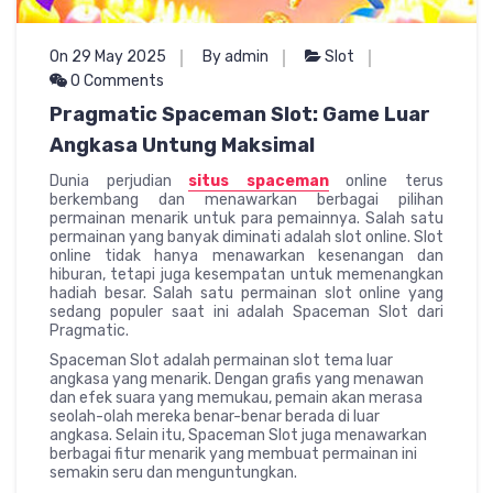
On 29 May 2025
By admin
Slot
0 Comments
Pragmatic Spaceman Slot: Game Luar
Angkasa Untung Maksimal
Dunia perjudian
situs spaceman
online terus
berkembang dan menawarkan berbagai pilihan
permainan menarik untuk para pemainnya. Salah satu
permainan yang banyak diminati adalah slot online. Slot
online tidak hanya menawarkan kesenangan dan
hiburan, tetapi juga kesempatan untuk memenangkan
hadiah besar. Salah satu permainan slot online yang
sedang populer saat ini adalah Spaceman Slot dari
Pragmatic.
Spaceman Slot adalah permainan slot tema luar
angkasa yang menarik. Dengan grafis yang menawan
dan efek suara yang memukau, pemain akan merasa
seolah-olah mereka benar-benar berada di luar
angkasa. Selain itu, Spaceman Slot juga menawarkan
berbagai fitur menarik yang membuat permainan ini
semakin seru dan menguntungkan.