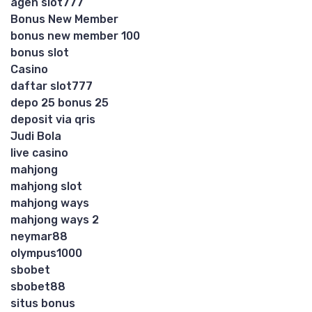
agen slot777
Bonus New Member
bonus new member 100
bonus slot
Casino
daftar slot777
depo 25 bonus 25
deposit via qris
Judi Bola
live casino
mahjong
mahjong slot
mahjong ways
mahjong ways 2
neymar88
olympus1000
sbobet
sbobet88
situs bonus