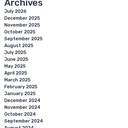
Archives
July 2026
December 2025
November 2025
October 2025
September 2025
August 2025
July 2025
June 2025
May 2025
April 2025
March 2025
February 2025
January 2025
December 2024
November 2024
October 2024
September 2024
August 2024