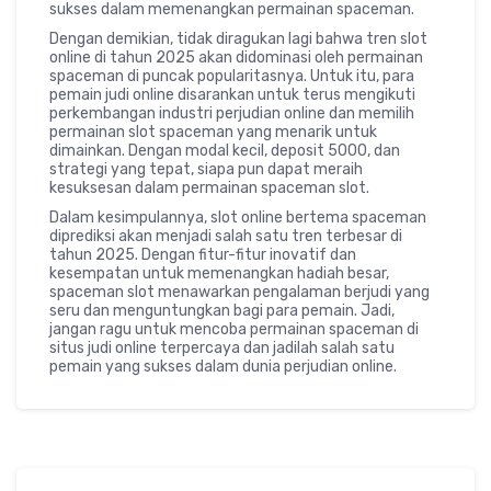
sukses dalam memenangkan permainan spaceman.
Dengan demikian, tidak diragukan lagi bahwa tren slot
online di tahun 2025 akan didominasi oleh permainan
spaceman di puncak popularitasnya. Untuk itu, para
pemain judi online disarankan untuk terus mengikuti
perkembangan industri perjudian online dan memilih
permainan slot spaceman yang menarik untuk
dimainkan. Dengan modal kecil, deposit 5000, dan
strategi yang tepat, siapa pun dapat meraih
kesuksesan dalam permainan spaceman slot.
Dalam kesimpulannya, slot online bertema spaceman
diprediksi akan menjadi salah satu tren terbesar di
tahun 2025. Dengan fitur-fitur inovatif dan
kesempatan untuk memenangkan hadiah besar,
spaceman slot menawarkan pengalaman berjudi yang
seru dan menguntungkan bagi para pemain. Jadi,
jangan ragu untuk mencoba permainan spaceman di
situs judi online terpercaya dan jadilah salah satu
pemain yang sukses dalam dunia perjudian online.