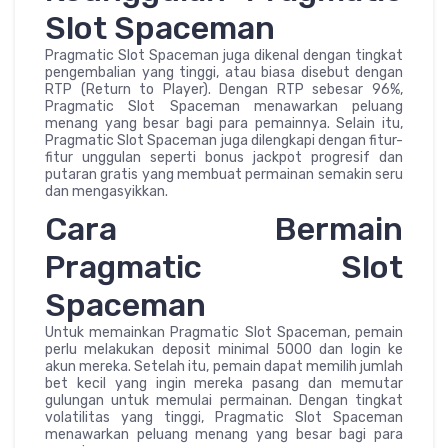
Slot Spaceman
Pragmatic Slot Spaceman juga dikenal dengan tingkat
pengembalian yang tinggi, atau biasa disebut dengan
RTP (Return to Player). Dengan RTP sebesar 96%,
Pragmatic Slot Spaceman menawarkan peluang
menang yang besar bagi para pemainnya. Selain itu,
Pragmatic Slot Spaceman juga dilengkapi dengan fitur-
fitur unggulan seperti bonus jackpot progresif dan
putaran gratis yang membuat permainan semakin seru
dan mengasyikkan.
Cara Bermain
Pragmatic Slot
Spaceman
Untuk memainkan Pragmatic Slot Spaceman, pemain
perlu melakukan deposit minimal 5000 dan login ke
akun mereka. Setelah itu, pemain dapat memilih jumlah
bet kecil yang ingin mereka pasang dan memutar
gulungan untuk memulai permainan. Dengan tingkat
volatilitas yang tinggi, Pragmatic Slot Spaceman
menawarkan peluang menang yang besar bagi para