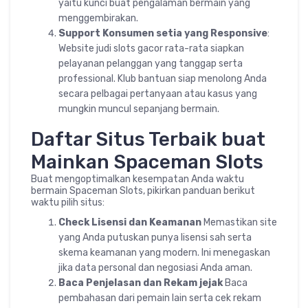
yaitu kunci buat pengalaman bermain yang
menggembirakan.
Support Konsumen setia yang Responsive
:
Website judi slots gacor rata-rata siapkan
pelayanan pelanggan yang tanggap serta
professional. Klub bantuan siap menolong Anda
secara pelbagai pertanyaan atau kasus yang
mungkin muncul sepanjang bermain.
Daftar Situs Terbaik buat
Mainkan Spaceman Slots
Buat mengoptimalkan kesempatan Anda waktu
bermain Spaceman Slots, pikirkan panduan berikut
waktu pilih situs:
Check Lisensi dan Keamanan
Memastikan site
yang Anda putuskan punya lisensi sah serta
skema keamanan yang modern. Ini menegaskan
jika data personal dan negosiasi Anda aman.
Baca Penjelasan dan Rekam jejak
Baca
pembahasan dari pemain lain serta cek rekam