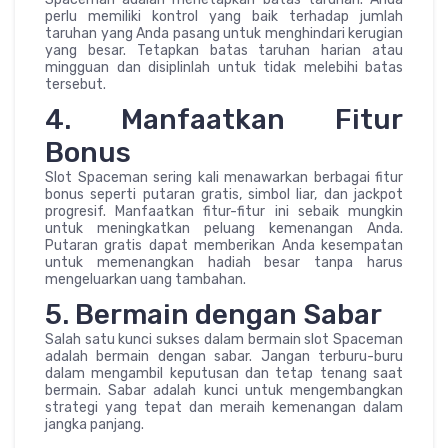
perlu memiliki kontrol yang baik terhadap jumlah
taruhan yang Anda pasang untuk menghindari kerugian
yang besar. Tetapkan batas taruhan harian atau
mingguan dan disiplinlah untuk tidak melebihi batas
tersebut.
4. Manfaatkan Fitur
Bonus
Slot Spaceman sering kali menawarkan berbagai fitur
bonus seperti putaran gratis, simbol liar, dan jackpot
progresif. Manfaatkan fitur-fitur ini sebaik mungkin
untuk meningkatkan peluang kemenangan Anda.
Putaran gratis dapat memberikan Anda kesempatan
untuk memenangkan hadiah besar tanpa harus
mengeluarkan uang tambahan.
5. Bermain dengan Sabar
Salah satu kunci sukses dalam bermain slot Spaceman
adalah bermain dengan sabar. Jangan terburu-buru
dalam mengambil keputusan dan tetap tenang saat
bermain. Sabar adalah kunci untuk mengembangkan
strategi yang tepat dan meraih kemenangan dalam
jangka panjang.