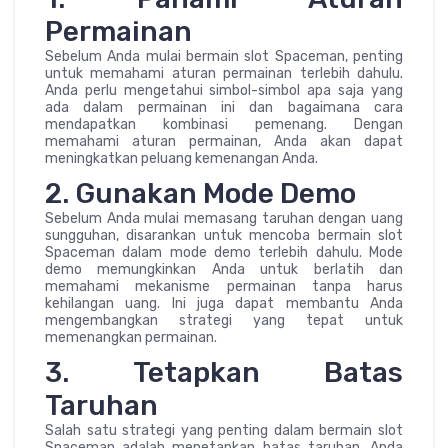
Permainan
Sebelum Anda mulai bermain slot Spaceman, penting
untuk memahami aturan permainan terlebih dahulu.
Anda perlu mengetahui simbol-simbol apa saja yang
ada dalam permainan ini dan bagaimana cara
mendapatkan kombinasi pemenang. Dengan
memahami aturan permainan, Anda akan dapat
meningkatkan peluang kemenangan Anda.
2. Gunakan Mode Demo
Sebelum Anda mulai memasang taruhan dengan uang
sungguhan, disarankan untuk mencoba bermain slot
Spaceman dalam mode demo terlebih dahulu. Mode
demo memungkinkan Anda untuk berlatih dan
memahami mekanisme permainan tanpa harus
kehilangan uang. Ini juga dapat membantu Anda
mengembangkan strategi yang tepat untuk
memenangkan permainan.
3. Tetapkan Batas
Taruhan
Salah satu strategi yang penting dalam bermain slot
Spaceman adalah menetapkan batas taruhan. Anda