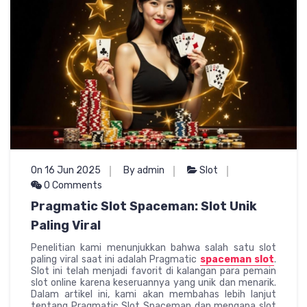
On 16 Jun 2025
By admin
Slot
0 Comments
Pragmatic Slot Spaceman: Slot Unik
Paling Viral
Penelitian kami menunjukkan bahwa salah satu slot
paling viral saat ini adalah Pragmatic
spaceman slot
.
Slot ini telah menjadi favorit di kalangan para pemain
slot online karena keseruannya yang unik dan menarik.
Dalam artikel ini, kami akan membahas lebih lanjut
tentang Pragmatic Slot Spaceman dan mengapa slot