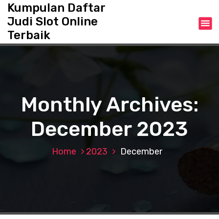
S
Kumpulan Daftar
k
Judi Slot Online
i
Terbaik
p
t
o
c
o
n
Monthly Archives:
t
e
December 2023
n
t
Home
2023
December