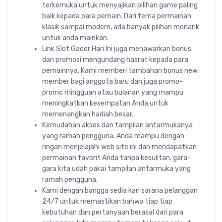
terkemuka untuk menyajikan pilihan game paling
baik kepada para pemain. Dari tema permainan
klasik sampai modern, ada banyak pilihan menarik
untuk anda mainkan.
Link Slot Gacor Hari Ini juga menawarkan bonus
dan promosi mengundang hasrat kepada para
pemainnya. Kami memberi tambahan bonus new
member bagi anggota baru dan juga promo-
promo mingguan atau bulanan yang mampu
meningkatkan kesempatan Anda untuk
memenangkan hadiah besar.
Kemudahan akses dan tampilan antarmukanya
yang ramah pengguna. Anda mampu dengan
ringan menjelajahi web site ini dan mendapatkan
permainan favorit Anda tanpa kesulitan, gara-
gara kita udah pakai tampilan antarmuka yang
ramah pengguna.
Kami dengan bangga sedia kan sarana pelanggan
24/7 untuk memastikan bahwa tiap tiap
kebutuhan dan pertanyaan berasal dari para