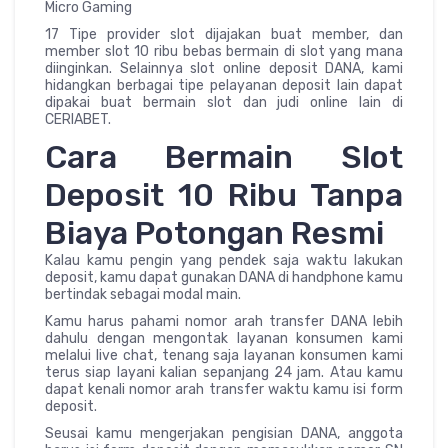
Micro Gaming
17 Tipe provider slot dijajakan buat member, dan
member slot 10 ribu bebas bermain di slot yang mana
diinginkan. Selainnya slot online deposit DANA, kami
hidangkan berbagai tipe pelayanan deposit lain dapat
dipakai buat bermain slot dan judi online lain di
CERIABET.
Cara Bermain Slot
Deposit 10 Ribu Tanpa
Biaya Potongan Resmi
Kalau kamu pengin yang pendek saja waktu lakukan
deposit, kamu dapat gunakan DANA di handphone kamu
bertindak sebagai modal main.
Kamu harus pahami nomor arah transfer DANA lebih
dahulu dengan mengontak layanan konsumen kami
melalui live chat, tenang saja layanan konsumen kami
terus siap layani kalian sepanjang 24 jam. Atau kamu
dapat kenali nomor arah transfer waktu kamu isi form
deposit.
Seusai kamu mengerjakan pengisian DANA, anggota