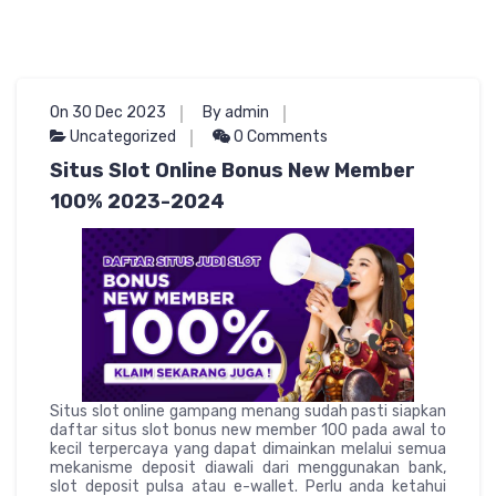
On 30 Dec 2023
By admin
Uncategorized
0 Comments
Situs Slot Online Bonus New Member
100% 2023-2024
Situs slot online gampang menang sudah pasti siapkan
daftar situs slot bonus new member 100 pada awal to
kecil terpercaya yang dapat dimainkan melalui semua
mekanisme deposit diawali dari menggunakan bank,
slot deposit pulsa atau e-wallet. Perlu anda ketahui