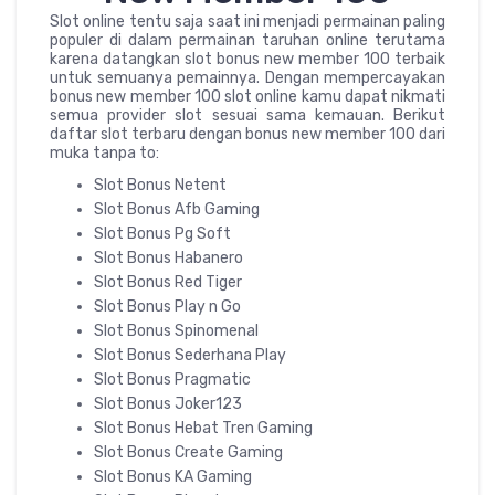
Slot online tentu saja saat ini menjadi permainan paling
populer di dalam permainan taruhan online terutama
karena datangkan slot bonus new member 100 terbaik
untuk semuanya pemainnya. Dengan mempercayakan
bonus new member 100 slot online kamu dapat nikmati
semua provider slot sesuai sama kemauan. Berikut
daftar slot terbaru dengan bonus new member 100 dari
muka tanpa to:
Slot Bonus Netent
Slot Bonus Afb Gaming
Slot Bonus Pg Soft
Slot Bonus Habanero
Slot Bonus Red Tiger
Slot Bonus Play n Go
Slot Bonus Spinomenal
Slot Bonus Sederhana Play
Slot Bonus Pragmatic
Slot Bonus Joker123
Slot Bonus Hebat Tren Gaming
Slot Bonus Create Gaming
Slot Bonus KA Gaming