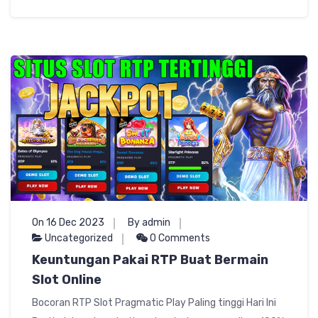
On 16 Dec 2023
By admin
Uncategorized
0 Comments
Keuntungan Pakai RTP Buat Bermain
Slot Online
Bocoran RTP Slot Pragmatic Play Paling tinggi Hari Ini