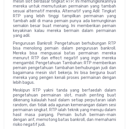
mesin slot berdasar tingkat RTP. Ini memungkinkannya
mereka untuk memutuskan permainan yang tambah
sesuai alternatif mereka. Alternatif yang Adil: Tingkat
RTP yang lebih tinggi tampilkan permainan yang
tambah adil di mana pemain punya ada kemungkinan
semakin besar buat menang. Ini memberikan pemain
keyakinan kalau mereka bermain dalam permainan
yang adil.
Pengurusan Bankroll: Pengetahuan berhubungan RTP
bisa menolong pemain dalam pengurusan bankroll.
Mereka bisa menguasai batas permainan mereka
menurut RTP dan effect negatif yang ingin mereka
mengambil. Pengetahuan Tambahan: RTP memberikan
pemain pengetahuan tambahan berhubungan judi dan
bagaimana mesin slot bekerja. Ini bisa berguna buat
mereka yang pengen kenali proses permainan dengan
lebih bagus.
Meskipun RTP yakni tanda yang berfaedah dalam
pengetahuan permainan slot, masih penting buat
dikenang kalaulah hasil dalam setiap perputaran ialah
random, dan tidak ada agunan kemenangan dalam sesi
permainan singkat. RTP ialah teknik yang menuju dalam
hasil masa panjang. Pemain butuh bermain-main
dengan arif, memotong batas bankroll, dan memahami
risiko negatif judi.