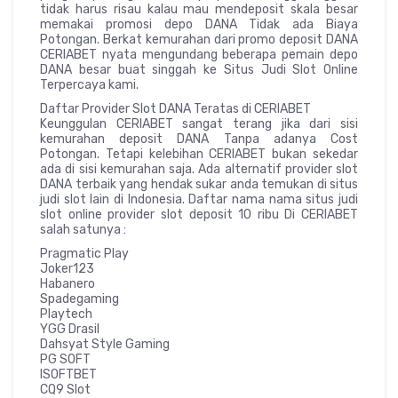
tidak harus risau kalau mau mendeposit skala besar
memakai promosi depo DANA Tidak ada Biaya
Potongan. Berkat kemurahan dari promo deposit DANA
CERIABET nyata mengundang beberapa pemain depo
DANA besar buat singgah ke Situs Judi Slot Online
Terpercaya kami.
Daftar Provider Slot DANA Teratas di CERIABET
Keunggulan CERIABET sangat terang jika dari sisi
kemurahan deposit DANA Tanpa adanya Cost
Potongan. Tetapi kelebihan CERIABET bukan sekedar
ada di sisi kemurahan saja. Ada alternatif provider slot
DANA terbaik yang hendak sukar anda temukan di situs
judi slot lain di Indonesia. Daftar nama nama situs judi
slot online provider slot deposit 10 ribu Di CERIABET
salah satunya :
Pragmatic Play
Joker123
Habanero
Spadegaming
Playtech
YGG Drasil
Dahsyat Style Gaming
PG SOFT
ISOFTBET
CQ9 Slot