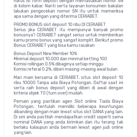
harus isi form deposit dengan memasukkan nomor SN
di kolom kabar. Nanti serta layanan konsumen bakalan
lakukan pengecekan nomor SN itu untuk memeriksa
apa sama dengan yang diterima CERIABET.
PROMO BONUS slot deposit 10 ribu DI CERIABET
Serius jika CERIABET itu mempunyai banyak promo
bonusnya? CERIABET sangat serius untuk memberikan
kamu promo bonus yang sangat komplit. Berikut promo
Bonus CERIABET yang bisa kamu rasakan:
Bonus Deposit New Member 10%
Minimal deposit 10.000 dan minmal betting 100
Komisi rollingan 0.5% dibaginya setiap minggu
Komisi referal 0.2%, diberi masing-masing awal bulan
Mari main bersama di CERIABET, situs slot deposit 10
ribu 10000 Tanpa ada Biaya Potongan. Daftar saat ini
serta raih bonus deposit yang diberi di awal dengan
kriteria objek TO (turn over) mudah.
Pemain yang pastikan agen Slot online Tiada Biaya
Potongan, tentulah memiliki beberapa keuntungan
dibanding dengan main lewat situs slot DANA yang lain.
Di sini anda pastilah mendapatkan credit seperti sama
nominal DANA yang anda kirimkan dan itu terang tak
berlaku kalaupun anda bermain lewat agen judi online
yang lain.