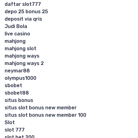
daftar slot777
depo 25 bonus 25
deposit via qris
Judi Bola
live casino
mahjong
mahjong slot
mahjong ways
mahjong ways 2
neymar88
olympus1000
sbobet
sbobet88
situs bonus
situs slot bonus new member
situs slot bonus new member 100
Slot
slot 777
slot bet 200