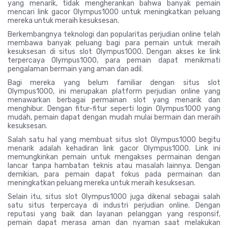
yang menarik, tidak mengherankan bahwa banyak pemain
mencari link gacor Olympus1000 untuk meningkatkan peluang
mereka untuk meraih kesuksesan.
Berkembangnya teknologi dan popularitas perjudian online telah
membawa banyak peluang bagi para pemain untuk meraih
kesuksesan di situs slot Olympus1000. Dengan akses ke link
terpercaya Olympus1000, para pemain dapat menikmati
pengalaman bermain yang aman dan adil.
Bagi mereka yang belum familiar dengan situs slot
Olympus1000, ini merupakan platform perjudian online yang
menawarkan berbagai permainan slot yang menarik dan
menghibur. Dengan fitur-fitur seperti login Olympus1000 yang
mudah, pemain dapat dengan mudah mulai bermain dan meraih
kesuksesan.
Salah satu hal yang membuat situs slot Olympus1000 begitu
menarik adalah kehadiran link gacor Olympus1000. Link ini
memungkinkan pemain untuk mengakses permainan dengan
lancar tanpa hambatan teknis atau masalah lainnya. Dengan
demikian, para pemain dapat fokus pada permainan dan
meningkatkan peluang mereka untuk meraih kesuksesan.
Selain itu, situs slot Olympus1000 juga dikenal sebagai salah
satu situs terpercaya di industri perjudian online. Dengan
reputasi yang baik dan layanan pelanggan yang responsif,
pemain dapat merasa aman dan nyaman saat melakukan