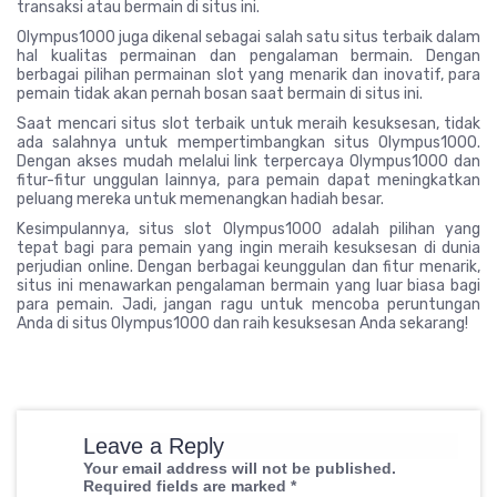
transaksi atau bermain di situs ini.
Olympus1000 juga dikenal sebagai salah satu situs terbaik dalam
hal kualitas permainan dan pengalaman bermain. Dengan
berbagai pilihan permainan slot yang menarik dan inovatif, para
pemain tidak akan pernah bosan saat bermain di situs ini.
Saat mencari situs slot terbaik untuk meraih kesuksesan, tidak
ada salahnya untuk mempertimbangkan situs Olympus1000.
Dengan akses mudah melalui link terpercaya Olympus1000 dan
fitur-fitur unggulan lainnya, para pemain dapat meningkatkan
peluang mereka untuk memenangkan hadiah besar.
Kesimpulannya, situs slot Olympus1000 adalah pilihan yang
tepat bagi para pemain yang ingin meraih kesuksesan di dunia
perjudian online. Dengan berbagai keunggulan dan fitur menarik,
situs ini menawarkan pengalaman bermain yang luar biasa bagi
para pemain. Jadi, jangan ragu untuk mencoba peruntungan
Anda di situs Olympus1000 dan raih kesuksesan Anda sekarang!
Leave a Reply
Your email address will not be published.
Required fields are marked
*