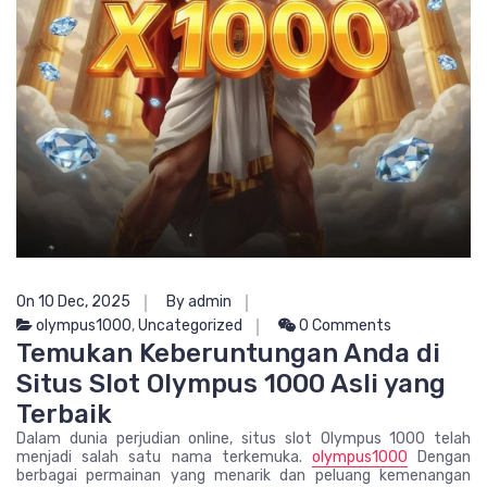
On 10 Dec, 2025
By admin
olympus1000
,
Uncategorized
0 Comments
Temukan Keberuntungan Anda di
Situs Slot Olympus 1000 Asli yang
Terbaik
Dalam dunia perjudian online, situs slot Olympus 1000 telah
menjadi salah satu nama terkemuka.
olympus1000
Dengan
berbagai permainan yang menarik dan peluang kemenangan