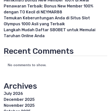
Menikmati Bonus New Member 100% di Awal
Penawaran Terbaik: Bonus New Member 100%
dengan TO Kecil di NEYMAR88
Temukan Keberuntungan Anda di Situs Slot
Olympus 1000 Asli yang Terbaik
Langkah Mudah Daftar SBOBET untuk Memulai
Taruhan Online Anda
Recent Comments
No comments to show.
Archives
July 2026
December 2025
November 2025