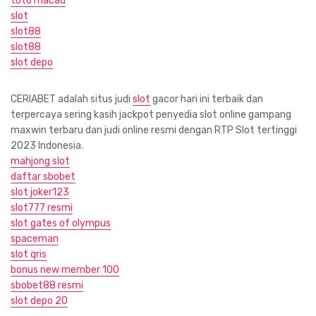
toto macau
slot
slot88
slot88
slot depo
CERIABET adalah situs judi
slot
gacor hari ini terbaik dan
terpercaya sering kasih jackpot penyedia slot online gampang
maxwin terbaru dan judi online resmi dengan RTP Slot tertinggi
2023 Indonesia.
mahjong slot
daftar sbobet
slot joker123
slot777 resmi
slot gates of olympus
spaceman
slot qris
bonus new member 100
sbobet88 resmi
slot depo 20