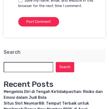
Save my name, email, and website in this
browser for the next time I comment.
Search
Search
Recent Posts
Mengelola Diri di Tengah Ketidakpastian: Risiko dan
Emosi dalam Judi Bola
Situs Slot Neymar88: Tempat Terbaik untuk