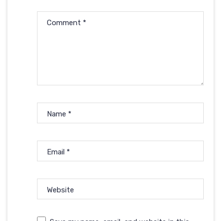
Comment
*
Name
*
Email
*
Website