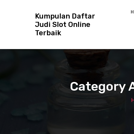
S
k
H
Kumpulan Daftar
i
p
Judi Slot Online
t
Terbaik
o
c
o
n
t
e
n
Category 
t