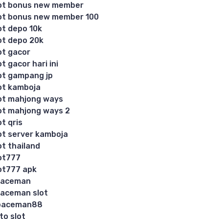
ot bonus new member
ot bonus new member 100
ot depo 10k
ot depo 20k
ot gacor
ot gacor hari ini
ot gampang jp
ot kamboja
ot mahjong ways
ot mahjong ways 2
ot qris
ot server kamboja
ot thailand
ot777
ot777 apk
paceman
aceman slot
paceman88
to slot