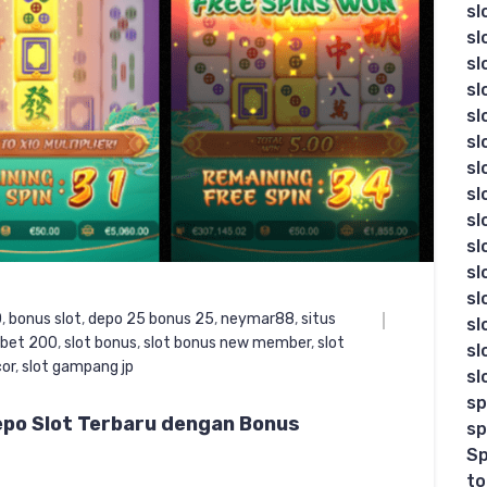
sl
sl
sl
sl
sl
sl
sl
sl
sl
sl
sl
sl
0
,
bonus slot
,
depo 25 bonus 25
,
neymar88
,
situs
sl
 bet 200
,
slot bonus
,
slot bonus new member
,
slot
sl
cor
,
slot gampang jp
sl
s
epo Slot Terbaru dengan Bonus
sp
S
to