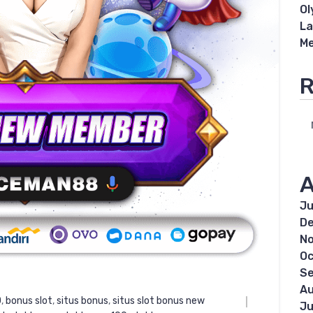
Ol
La
Me
R
A
Ju
D
N
Oc
S
Au
0
,
bonus slot
,
situs bonus
,
situs slot bonus new
Ju