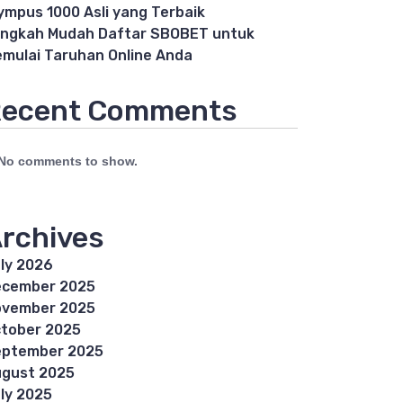
ympus 1000 Asli yang Terbaik
ngkah Mudah Daftar SBOBET untuk
mulai Taruhan Online Anda
ecent Comments
No comments to show.
rchives
ly 2026
ecember 2025
ovember 2025
tober 2025
eptember 2025
gust 2025
ly 2025