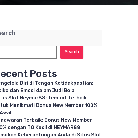
earch
Search
ecent Posts
ngelola Diri di Tengah Ketidakpastian:
siko dan Emosi dalam Judi Bola
tus Slot Neymar88: Tempat Terbaik
tuk Menikmati Bonus New Member 100%
 Awal
nawaran Terbaik: Bonus New Member
0% dengan TO Kecil di NEYMAR88
mukan Keberuntungan Anda di Situs Slot