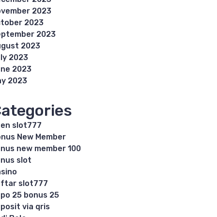
ovember 2023
tober 2023
eptember 2023
gust 2023
ly 2023
ne 2023
y 2023
ategories
en slot777
onus New Member
nus new member 100
nus slot
sino
ftar slot777
po 25 bonus 25
posit via qris