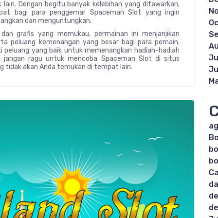
k lain. Dengan begitu banyak kelebihan yang ditawarkan,
N
epat bagi para penggemar Spaceman Slot yang ingin
angkan dan menguntungkan.
Oc
S
 dan grafis yang memukau, permainan ini menjanjikan
ta peluang kemenangan yang besar bagi para pemain.
Au
ki peluang yang baik untuk memenangkan hadiah-hadiah
Ju
, jangan ragu untuk mencoba Spaceman Slot di situs
 tidak akan Anda temukan di tempat lain.
Ju
Ma
C
ag
B
bo
bo
Ca
da
de
de