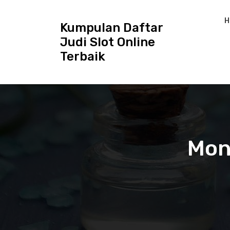
S
k
H
Kumpulan Daftar
i
p
Judi Slot Online
t
Terbaik
o
c
o
n
t
e
n
Mon
t