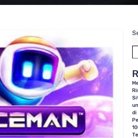
S
R
Me
Ri
Si
un
di
Pe
10
Te