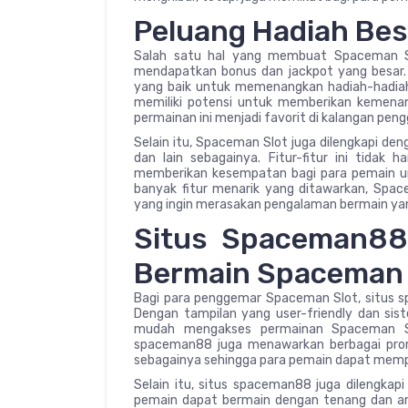
Peluang Hadiah Bes
Salah satu hal yang membuat Spaceman Sl
mendapatkan bonus dan jackpot yang besar. 
yang baik untuk memenangkan hadiah-hadiah
memiliki potensi untuk memberikan kemenang
permainan ini menjadi favorit di kalangan peng
Selain itu, Spaceman Slot juga dilengkapi deng
dan lain sebagainya. Fitur-fitur ini tida
memberikan kesempatan bagi para pemain u
banyak fitur menarik yang ditawarkan, Spac
yang ingin merasakan pengalaman bermain y
Situs Spaceman88:
Bermain Spaceman 
Bagi para penggemar Spaceman Slot, situs 
Dengan tampilan yang user-friendly dan si
mudah mengakses permainan Spaceman Slo
spaceman88 juga menawarkan berbagai promo
sebagainya sehingga para pemain dapat mempe
Selain itu, situs spaceman88 juga dilengka
pemain dapat bermain dengan tenang dan am