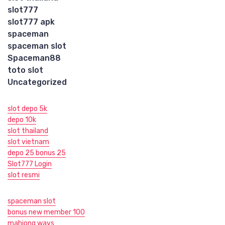
slot777
slot777 apk
spaceman
spaceman slot
Spaceman88
toto slot
Uncategorized
slot depo 5k
depo 10k
slot thailand
slot vietnam
depo 25 bonus 25
Slot777 Login
slot resmi
spaceman slot
bonus new member 100
mahjong ways