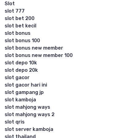
Slot
slot 777
slot bet 200
slot bet kecil
slot bonus
slot bonus 100
slot bonus new member
slot bonus new member 100
slot depo 10k
slot depo 20k
slot gacor
slot gacor hari ini
slot gampang jp
slot kamboja
slot mahjong ways
slot mahjong ways 2
slot qris
slot server kamboja
slot thailand