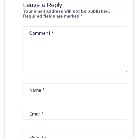
Leave a Reply
Your email address will not be published.
Required fields are marked
*
Comment
*
Name
*
Email
*
Website