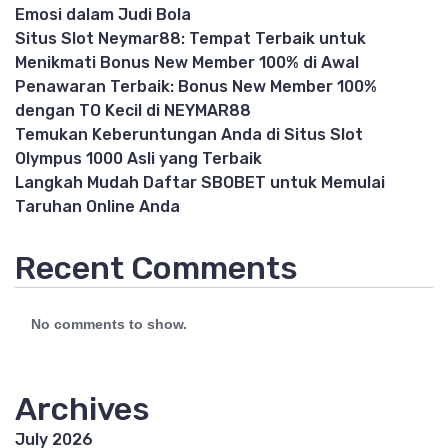
Emosi dalam Judi Bola
Situs Slot Neymar88: Tempat Terbaik untuk
Menikmati Bonus New Member 100% di Awal
Penawaran Terbaik: Bonus New Member 100%
dengan TO Kecil di NEYMAR88
Temukan Keberuntungan Anda di Situs Slot
Olympus 1000 Asli yang Terbaik
Langkah Mudah Daftar SBOBET untuk Memulai
Taruhan Online Anda
Recent Comments
No comments to show.
Archives
July 2026