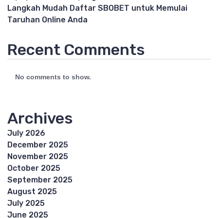
Langkah Mudah Daftar SBOBET untuk Memulai
Taruhan Online Anda
Recent Comments
No comments to show.
Archives
July 2026
December 2025
November 2025
October 2025
September 2025
August 2025
July 2025
June 2025