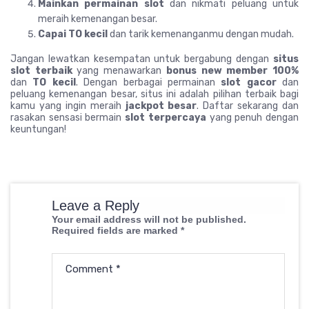
Mainkan permainan slot
dan nikmati peluang untuk
meraih kemenangan besar.
Capai TO kecil
dan tarik kemenanganmu dengan mudah.
Jangan lewatkan kesempatan untuk bergabung dengan
situs
slot terbaik
yang menawarkan
bonus new member 100%
dan
TO kecil
. Dengan berbagai permainan
slot gacor
dan
peluang kemenangan besar, situs ini adalah pilihan terbaik bagi
kamu yang ingin meraih
jackpot besar
. Daftar sekarang dan
rasakan sensasi bermain
slot terpercaya
yang penuh dengan
keuntungan!
Leave a Reply
Your email address will not be published.
Required fields are marked
*
Comment
*