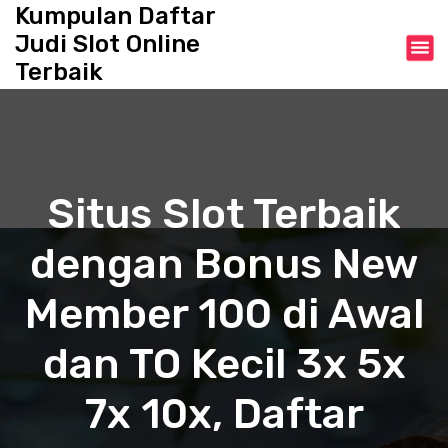
S
Kumpulan Daftar
k
Judi Slot Online
i
Terbaik
p
t
o
c
o
n
Situs Slot Terbaik
t
e
dengan Bonus New
n
t
Member 100 di Awal
dan TO Kecil 3x 5x
7x 10x, Daftar