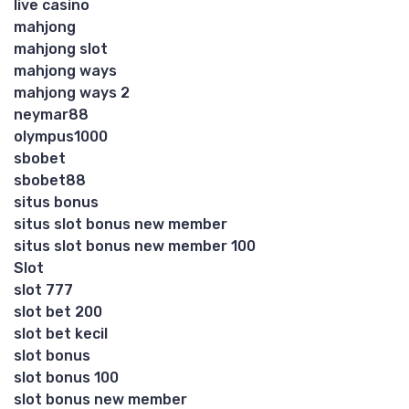
live casino
mahjong
mahjong slot
mahjong ways
mahjong ways 2
neymar88
olympus1000
sbobet
sbobet88
situs bonus
situs slot bonus new member
situs slot bonus new member 100
Slot
slot 777
slot bet 200
slot bet kecil
slot bonus
slot bonus 100
slot bonus new member