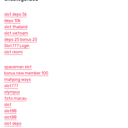
slot depo 5k
depo 10k
slot thailand
slot vietnam
depo 25 bonus 25
Slot777 Login
slot resmi
spaceman slot
bonus new member 100
mahjong ways
slot777
olympus
toto macau
slot
slot88
slot88
slot depo