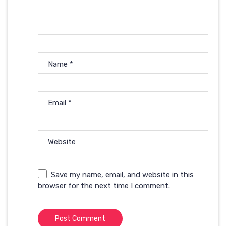
Name
*
Email
*
Website
Save my name, email, and website in this
browser for the next time I comment.