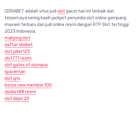
CERIABET adalah situs judi
slot
gacor hari ini terbaik dan
terpercaya sering kasih jackpot penyedia slot online gampang
maxwin terbaru dan judi online resmi dengan RTP Slot tertinggi
2023 Indonesia.
mahjong slot
daftar sbobet
slot joker123
slot777 resmi
slot gates of olympus
spaceman
slot qris
bonus new member 100
sbobet88 resmi
slot depo 20