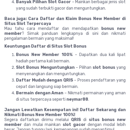
Banyak Pilihan Slot Gacor
– Mainkan berbagai jenis slot
yang sudah terbukti gacor dan menguntungkan.
Baca juga: Cara Daftar dan Klaim Bonus New Member di
Situs Slot Terpercaya
Mau tahu cara mendaftar dan mendapatkan
bonus new
member
? Simak panduan lengkapnya di sini dan nikmati
pengalaman bermain yang maksimal!
Keuntungan Daftar di Situs Slot Bonus
Bonus New Member 100%
– Dapatkan dua kali lipat
hadiah pertama kali bermain.
Slot Bonus Menguntungkan
– Pilihan
slot bonus
yang
menyenangkan dan menguntungkan.
Daftar Mudah dengan QRIS
– Proses pendaftaran yang
cepat dan langsung siap bermain.
Bermain dengan Aman
– Nikmati permainan yang aman
di situs terpercaya seperti
neymar88
.
Jangan Lewatkan Kesempatan ini! Daftar Sekarang dan
Nikmati Bonus New Member 100%!
Segera daftarkan dirimu melalui
QRIS
di
situs bonus new
member
dan mulai mainkan
slot gacor
dengan modal lebih
besar. Jangan tunggu lagi, kemenangan sudah menantimu!