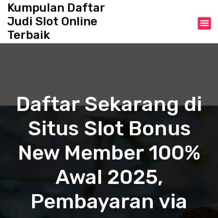
S
Kumpulan Daftar
k
Judi Slot Online
i
Terbaik
p
t
o
c
o
n
Daftar Sekarang di
t
e
Situs Slot Bonus
n
t
New Member 100%
Awal 2025,
Pembayaran via