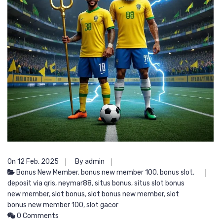
On 12 Feb, 2025
By admin
Bonus New Member
,
bonus new member 100
,
bonus slot
,
deposit via qris
,
neymar88
,
situs bonus
,
situs slot bonus
new member
,
slot bonus
,
slot bonus new member
,
slot
bonus new member 100
,
slot gacor
0 Comments