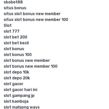
sbobet88
situs bonus
situs slot bonus new member
situs slot bonus new member 100
Slot
slot 777
slot bet 200
slot bet kecil
slot bonus
slot bonus 100
slot bonus new member
slot bonus new member 100
slot depo 10k
slot depo 20k
slot gacor
slot gacor hari ini
slot gampang jp
slot kamboja
slot mahjong ways