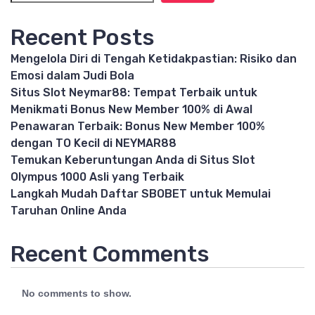
Recent Posts
Mengelola Diri di Tengah Ketidakpastian: Risiko dan
Emosi dalam Judi Bola
Situs Slot Neymar88: Tempat Terbaik untuk
Menikmati Bonus New Member 100% di Awal
Penawaran Terbaik: Bonus New Member 100%
dengan TO Kecil di NEYMAR88
Temukan Keberuntungan Anda di Situs Slot
Olympus 1000 Asli yang Terbaik
Langkah Mudah Daftar SBOBET untuk Memulai
Taruhan Online Anda
Recent Comments
No comments to show.