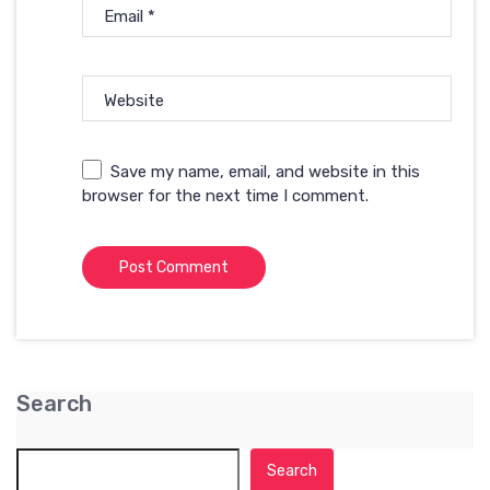
Email
*
Website
Save my name, email, and website in this
browser for the next time I comment.
Search
Search