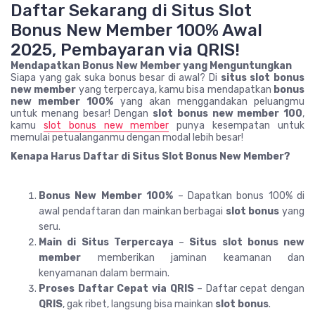
Daftar Sekarang di Situs Slot
Bonus New Member 100% Awal
2025, Pembayaran via QRIS!
Mendapatkan Bonus New Member yang Menguntungkan
Siapa yang gak suka bonus besar di awal? Di
situs slot bonus
new member
yang terpercaya, kamu bisa mendapatkan
bonus
new member 100%
yang akan menggandakan peluangmu
untuk menang besar! Dengan
slot bonus new member 100
,
kamu
slot bonus new member
punya kesempatan untuk
memulai petualanganmu dengan modal lebih besar!
Kenapa Harus Daftar di Situs Slot Bonus New Member?
Bonus New Member 100%
– Dapatkan bonus 100% di
awal pendaftaran dan mainkan berbagai
slot bonus
yang
seru.
Main di Situs Terpercaya
–
Situs slot bonus new
member
memberikan jaminan keamanan dan
kenyamanan dalam bermain.
Proses Daftar Cepat via QRIS
– Daftar cepat dengan
QRIS
, gak ribet, langsung bisa mainkan
slot bonus
.