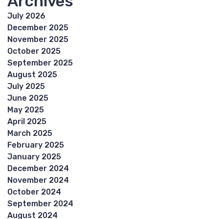
Archives
July 2026
December 2025
November 2025
October 2025
September 2025
August 2025
July 2025
June 2025
May 2025
April 2025
March 2025
February 2025
January 2025
December 2024
November 2024
October 2024
September 2024
August 2024