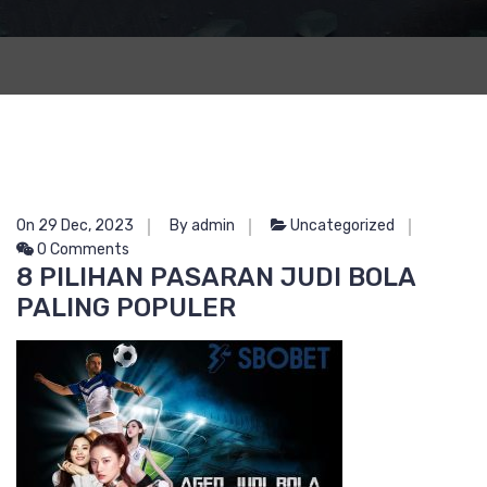
On 29 Dec, 2023
By admin
Uncategorized
0 Comments
8 PILIHAN PASARAN JUDI BOLA
PALING POPULER