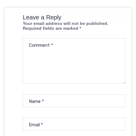
Leave a Reply
Your email address will not be published.
Required fields are marked
*
Comment
*
Name
*
Email
*