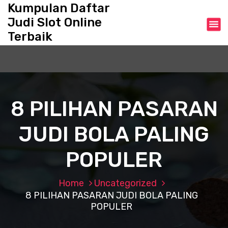
S
Kumpulan Daftar
k
Judi Slot Online
i
Terbaik
p
t
o
c
o
n
8 PILIHAN PASARAN
t
e
JUDI BOLA PALING
n
t
POPULER
Home
Uncategorized
8 PILIHAN PASARAN JUDI BOLA PALING
POPULER