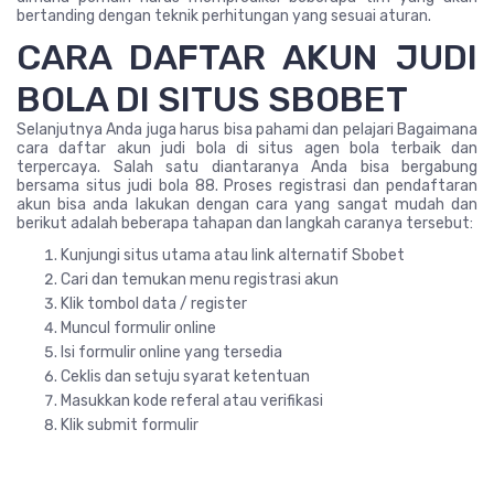
bertanding dengan teknik perhitungan yang sesuai aturan.
CARA DAFTAR AKUN JUDI
BOLA DI SITUS SBOBET
Selanjutnya Anda juga harus bisa pahami dan pelajari Bagaimana
cara daftar akun judi bola di situs agen bola terbaik dan
terpercaya. Salah satu diantaranya Anda bisa bergabung
bersama situs judi bola 88. Proses registrasi dan pendaftaran
akun bisa anda lakukan dengan cara yang sangat mudah dan
berikut adalah beberapa tahapan dan langkah caranya tersebut:
Kunjungi situs utama atau link alternatif Sbobet
Cari dan temukan menu registrasi akun
Klik tombol data / register
Muncul formulir online
Isi formulir online yang tersedia
Ceklis dan setuju syarat ketentuan
Masukkan kode referal atau verifikasi
Klik submit formulir