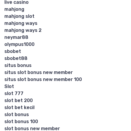
live casino
mahjong
mahjong slot
mahjong ways
mahjong ways 2
neymar88
olympus1000
sbobet
sbobet88
situs bonus
situs slot bonus new member
situs slot bonus new member 100
Slot
slot 777
slot bet 200
slot bet kecil
slot bonus
slot bonus 100
slot bonus new member