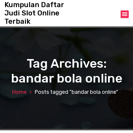
S
Kumpulan Daftar
k
Judi Slot Online
i
Terbaik
p
t
o
c
o
n
Tag Archives:
t
e
bandar bola online
n
t
Home
Posts tagged "bandar bola online"