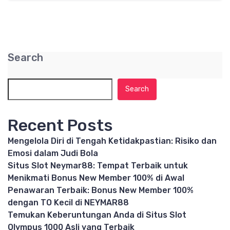
Search
Search
Recent Posts
Mengelola Diri di Tengah Ketidakpastian: Risiko dan
Emosi dalam Judi Bola
Situs Slot Neymar88: Tempat Terbaik untuk
Menikmati Bonus New Member 100% di Awal
Penawaran Terbaik: Bonus New Member 100%
dengan TO Kecil di NEYMAR88
Temukan Keberuntungan Anda di Situs Slot
Olympus 1000 Asli yang Terbaik