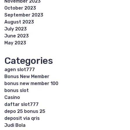
November 2023
October 2023
September 2023
August 2023
July 2023
June 2023
May 2023
Categories
agen slot777
Bonus New Member
bonus new member 100
bonus slot
Casino
daftar slot777
depo 25 bonus 25
deposit via qris
Judi Bola