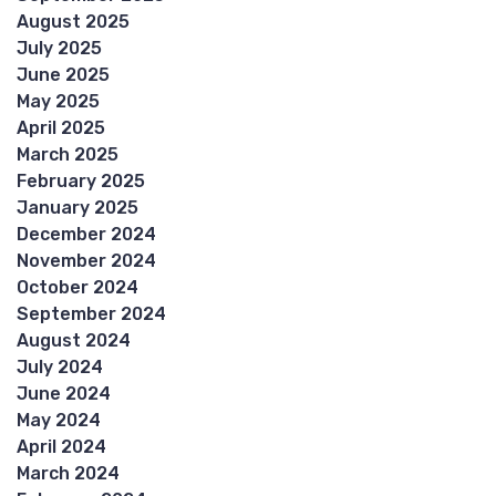
August 2025
July 2025
June 2025
May 2025
April 2025
March 2025
February 2025
January 2025
December 2024
November 2024
October 2024
September 2024
August 2024
July 2024
June 2024
May 2024
April 2024
March 2024