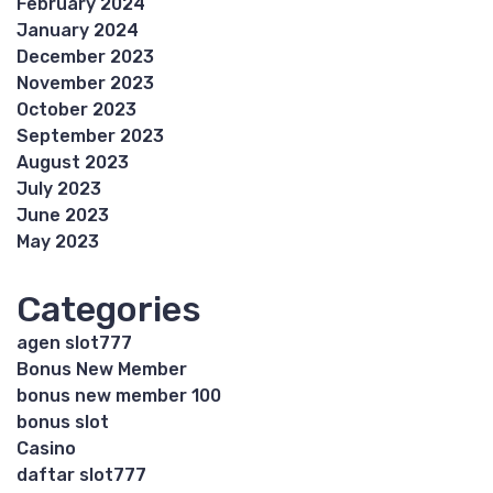
February 2024
January 2024
December 2023
November 2023
October 2023
September 2023
August 2023
July 2023
June 2023
May 2023
Categories
agen slot777
Bonus New Member
bonus new member 100
bonus slot
Casino
daftar slot777