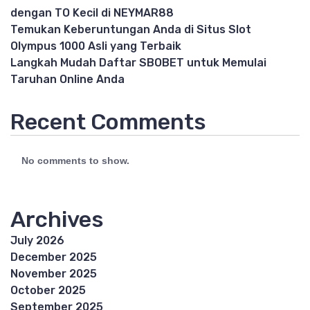
dengan TO Kecil di NEYMAR88
Temukan Keberuntungan Anda di Situs Slot
Olympus 1000 Asli yang Terbaik
Langkah Mudah Daftar SBOBET untuk Memulai
Taruhan Online Anda
Recent Comments
No comments to show.
Archives
July 2026
December 2025
November 2025
October 2025
September 2025