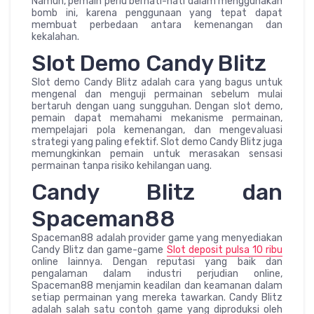
Namun, pemain perlu berhati-hati dalam menggunakan
bomb ini, karena penggunaan yang tepat dapat
membuat perbedaan antara kemenangan dan
kekalahan.
Slot Demo Candy Blitz
Slot demo Candy Blitz adalah cara yang bagus untuk
mengenal dan menguji permainan sebelum mulai
bertaruh dengan uang sungguhan. Dengan slot demo,
pemain dapat memahami mekanisme permainan,
mempelajari pola kemenangan, dan mengevaluasi
strategi yang paling efektif. Slot demo Candy Blitz juga
memungkinkan pemain untuk merasakan sensasi
permainan tanpa risiko kehilangan uang.
Candy Blitz dan
Spaceman88
Spaceman88 adalah provider game yang menyediakan
Candy Blitz dan game-game
Slot deposit pulsa 10 ribu
online lainnya. Dengan reputasi yang baik dan
pengalaman dalam industri perjudian online,
Spaceman88 menjamin keadilan dan keamanan dalam
setiap permainan yang mereka tawarkan. Candy Blitz
adalah salah satu contoh game yang diproduksi oleh