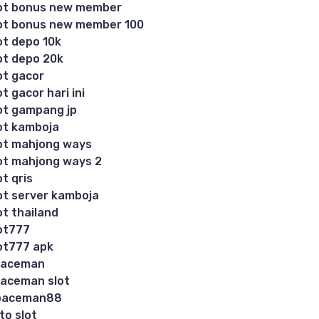
ot bonus new member
ot bonus new member 100
ot depo 10k
ot depo 20k
ot gacor
ot gacor hari ini
ot gampang jp
ot kamboja
ot mahjong ways
ot mahjong ways 2
ot qris
ot server kamboja
ot thailand
ot777
ot777 apk
paceman
aceman slot
paceman88
to slot