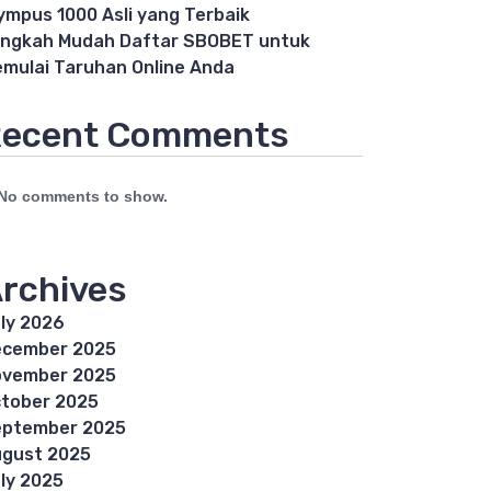
ympus 1000 Asli yang Terbaik
ngkah Mudah Daftar SBOBET untuk
mulai Taruhan Online Anda
ecent Comments
No comments to show.
rchives
ly 2026
ecember 2025
ovember 2025
tober 2025
eptember 2025
gust 2025
ly 2025