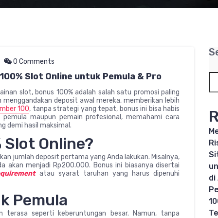
S
0 Comments
100% Slot Online untuk Pemula & Pro
ainan slot, bonus 100% adalah salah satu promosi paling
n menggandakan deposit awal mereka, memberikan lebih
mber 100
, tanpa strategi yang tepat, bonus ini bisa habis
R
uk pemula maupun pemain profesional, memahami cara
g demi hasil maksimal.
Me
 Slot Online?
Ri
Si
kan jumlah deposit pertama yang Anda lakukan. Misalnya,
a akan menjadi Rp200.000. Bonus ini biasanya disertai
un
equirement
atau syarat taruhan yang harus dipenuhi
di
Pe
uk Pemula
10
Te
 terasa seperti keberuntungan besar. Namun, tanpa