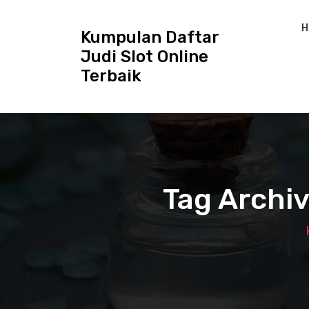
S
k
H
Kumpulan Daftar
i
p
Judi Slot Online
t
Terbaik
o
c
o
n
t
e
n
Tag Archi
t