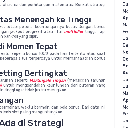
Ju
 efisiensi dan perhitungan matematis. Berikut strategi
Ma
litas Menengah ke Tinggi
Ap
Ma
iko, tetapi potensi keuntungannya besar. Dengan bonus
Fe
gan jackpot progresif atau fitur
multiplier
tinggi. Tapi
 bankroll yang bijak.
Ja
di Momen Tepat
D
N
entu, seperti bonus 100% pada hari tertentu atau saat
di beberapa situs terpercaya untuk memanfaatkan bonus
Oc
S
etting Bertingkat
Au
Ju
taruhan seperti
Martingale ringan
(menaikkan taruhan
i
untuk menggandakan keuntungan dari putaran yang
Ju
in tinggi agar tidak justru merugikan.
Ma
nangan
Ap
Ma
ermainan, waktu bermain, dan pola bonus. Dari data ini,
n jenis slot paling menguntungkan.
Fe
Ada di Strategi
Ja
D