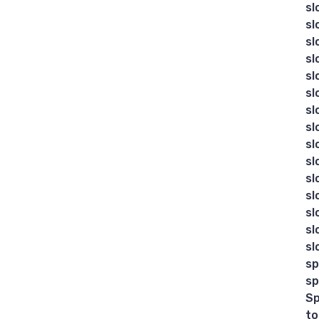
sl
sl
sl
sl
sl
sl
sl
sl
sl
sl
sl
sl
sl
sl
sl
s
sp
S
to