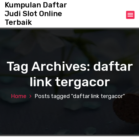
S
Kumpulan Daftar
k
Judi Slot Online
i
Terbaik
p
t
o
c
o
n
Tag Archives: daftar
t
e
link tergacor
n
t
Home
Posts tagged "daftar link tergacor"