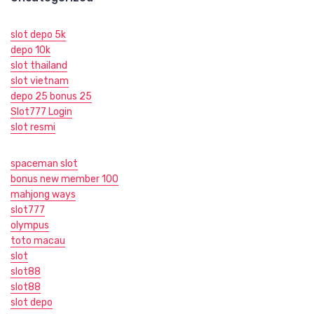
slot depo 5k
depo 10k
slot thailand
slot vietnam
depo 25 bonus 25
Slot777 Login
slot resmi
spaceman slot
bonus new member 100
mahjong ways
slot777
olympus
toto macau
slot
slot88
slot88
slot depo