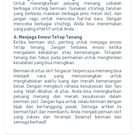
Untuk meningkatkan peluang menang, cobalah
berbagai strategi bermain. Gunakan strategi taruhan
yang berbeda, mainkan berbagai jenis mesin slot, dan
jangan ragu untuk mencoba hal-hal baru. Dengan
mencoba berbagai strategi, Anda bisa menemukan
yang paling efektif untuk Anda.
6. Menjaga Emosi Tetap Tenang
Ketika bermain slot, penting untuk menjaga emosi
tetap tenang. Jangan terbawa emosi ketika
mengalami kekalahan atau kemenangan. Tetaplah
tenang dan fokus pada permainan untuk menghindari
kesalahan yang bisa merugikan.
Bermain di situs slot tergacor terpercaya memang bisa
menjadi cara yang menyenangkan untuk
menghabiskan waktu luang dan meraih kemenangan
besar. Dengan mengikuti rahasia kesuksesan dan tips
yang telah dibahas di atas, Anda bisa meningkatkan
peluang menang dan meraih kesuksesan dalam
bermain slot. Jangan lupa untuk selalu bermain dengan
bijak dan bertanggung jawab. Semoga artikel ini
bermanfaat dan membantu Anda menjadi pemain slot
yang sukses dan terampil. Selamat bermain dan
semoga berhasil!