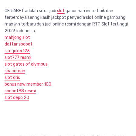
CERIABET adalah situs judi
slot
gacor hari ini terbaik dan
terpercaya sering kasih jackpot penyedia slot online gampang
maxwin terbaru dan judi online resmi dengan RTP Slot tertinggi
2023 Indonesia.
mahjong slot
daftar sbobet
slot joker123
slot777 resmi
slot gates of olympus
spaceman
slot qris
bonus new member 100
sbobet88 resmi
slot depo 20