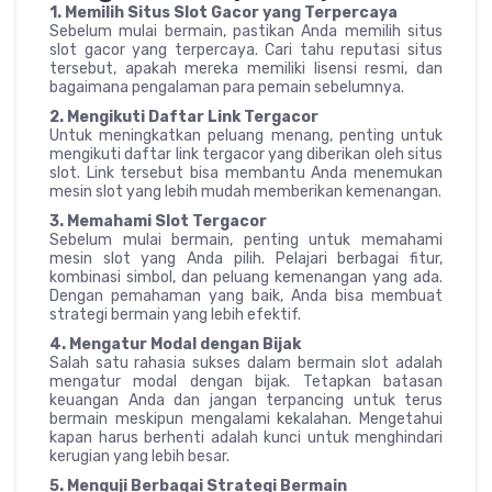
1. Memilih Situs Slot Gacor yang Terpercaya
Sebelum mulai bermain, pastikan Anda memilih situs
slot gacor yang terpercaya. Cari tahu reputasi situs
tersebut, apakah mereka memiliki lisensi resmi, dan
bagaimana pengalaman para pemain sebelumnya.
2. Mengikuti Daftar Link Tergacor
Untuk meningkatkan peluang menang, penting untuk
mengikuti daftar link tergacor yang diberikan oleh situs
slot. Link tersebut bisa membantu Anda menemukan
mesin slot yang lebih mudah memberikan kemenangan.
3. Memahami Slot Tergacor
Sebelum mulai bermain, penting untuk memahami
mesin slot yang Anda pilih. Pelajari berbagai fitur,
kombinasi simbol, dan peluang kemenangan yang ada.
Dengan pemahaman yang baik, Anda bisa membuat
strategi bermain yang lebih efektif.
4. Mengatur Modal dengan Bijak
Salah satu rahasia sukses dalam bermain slot adalah
mengatur modal dengan bijak. Tetapkan batasan
keuangan Anda dan jangan terpancing untuk terus
bermain meskipun mengalami kekalahan. Mengetahui
kapan harus berhenti adalah kunci untuk menghindari
kerugian yang lebih besar.
5. Menguji Berbagai Strategi Bermain