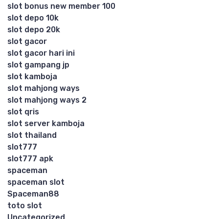
slot bonus new member 100
slot depo 10k
slot depo 20k
slot gacor
slot gacor hari ini
slot gampang jp
slot kamboja
slot mahjong ways
slot mahjong ways 2
slot qris
slot server kamboja
slot thailand
slot777
slot777 apk
spaceman
spaceman slot
Spaceman88
toto slot
Uncategorized