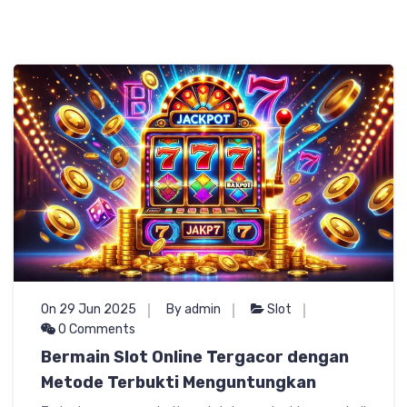
On 29 Jun 2025
By admin
Slot
0 Comments
Bermain Slot Online Tergacor dengan
Metode Terbukti Menguntungkan