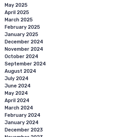
May 2025
April 2025
March 2025
February 2025
January 2025
December 2024
November 2024
October 2024
September 2024
August 2024
July 2024
June 2024
May 2024
April 2024
March 2024
February 2024
January 2024
December 2023