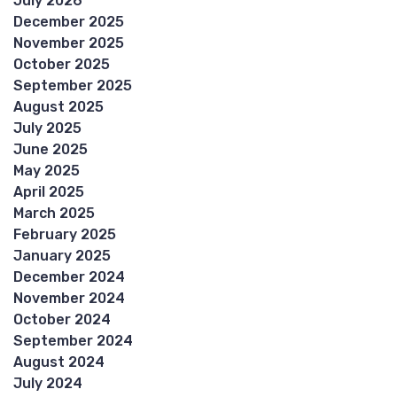
July 2026
December 2025
November 2025
October 2025
September 2025
August 2025
July 2025
June 2025
May 2025
April 2025
March 2025
February 2025
January 2025
December 2024
November 2024
October 2024
September 2024
August 2024
July 2024