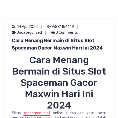
On 14 Apr 2024
By Ai881156149
Uncategorized
0 Comments
Cara Menang Bermain di Situs Slot
Spaceman Gacor Maxwin Hari Ini 2024
Cara Menang
Bermain di Situs Slot
Spaceman Gacor
Maxwin Hari Ini
2024
Situs
spaceman slot
online sudah jadi keliru satu
permainan kasino paling terkenal di dunia maya. Salah