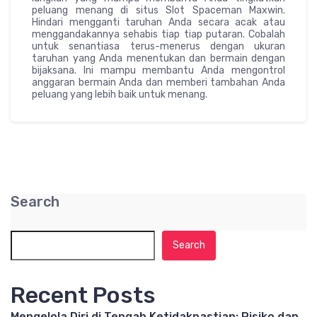
peluang menang di situs Slot Spaceman Maxwin.
Hindari mengganti taruhan Anda secara acak atau
menggandakannya sehabis tiap tiap putaran. Cobalah
untuk senantiasa terus-menerus dengan ukuran
taruhan yang Anda menentukan dan bermain dengan
bijaksana. Ini mampu membantu Anda mengontrol
anggaran bermain Anda dan memberi tambahan Anda
peluang yang lebih baik untuk menang.
Search
Search
Recent Posts
Mengelola Diri di Tengah Ketidakpastian: Risiko dan