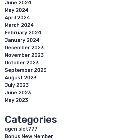
June 2024
May 2024
April 2024
March 2024
February 2024
January 2024
December 2023
November 2023
October 2023
September 2023
August 2023
July 2023
June 2023
May 2023
Categories
agen slot777
Bonus New Member