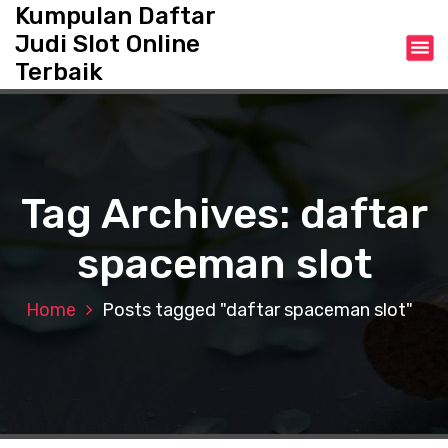
S
Kumpulan Daftar
k
Judi Slot Online
i
Terbaik
p
t
o
c
o
n
Tag Archives: daftar
t
e
spaceman slot
n
t
Home
Posts tagged "daftar spaceman slot"