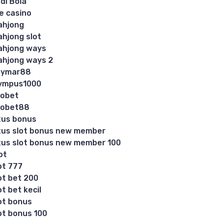
di Bola
ve casino
ahjong
hjong slot
hjong ways
hjong ways 2
eymar88
ympus1000
obet
bobet88
tus bonus
tus slot bonus new member
tus slot bonus new member 100
ot
ot 777
ot bet 200
ot bet kecil
ot bonus
ot bonus 100