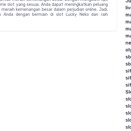
Ju
ame slot yang sesuai, Anda dapat meningkatkan peluang
li
eraih kemenangan besar dalam perjudian online. Jadi,
m
 Anda dengan bermain di slot Lucky Neko dan raih
ma
ma
ma
n
ol
sb
s
si
si
si
Sl
sl
sl
sl
sl
sl