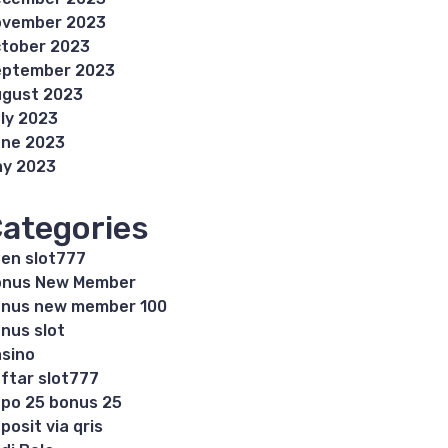
ovember 2023
tober 2023
eptember 2023
gust 2023
ly 2023
ne 2023
y 2023
ategories
en slot777
onus New Member
nus new member 100
nus slot
sino
ftar slot777
po 25 bonus 25
posit via qris