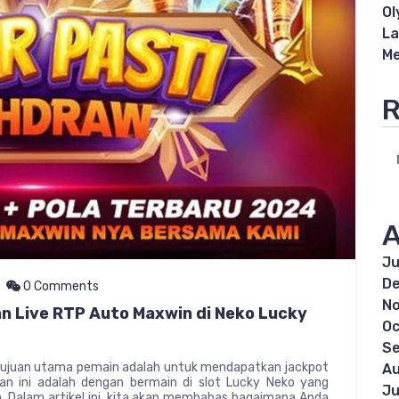
Ol
La
Me
R
A
Ju
D
0 Comments
N
 Live RTP Auto Maxwin di Neko Lucky
Oc
S
 tujuan utama pemain adalah untuk mendapatkan jackpot
Au
an ini adalah dengan bermain di slot Lucky Neko yang
Ju
. Dalam artikel ini, kita akan membahas bagaimana Anda