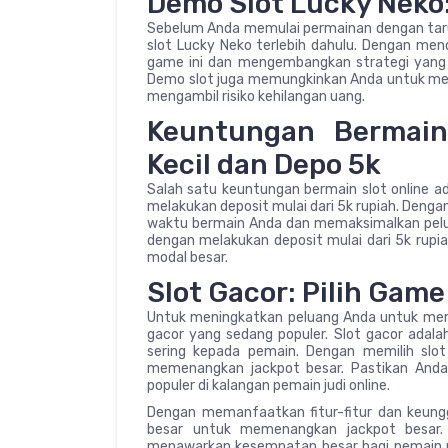
Demo Slot Lucky Neko
Sebelum Anda memulai permainan dengan tar
slot Lucky Neko terlebih dahulu. Dengan me
game ini dan mengembangkan strategi yang
Demo slot juga memungkinkan Anda untuk mengu
mengambil risiko kehilangan uang.
Keuntungan Bermain
Kecil dan Depo 5k
Salah satu keuntungan bermain slot online a
melakukan deposit mulai dari 5k rupiah. Deng
waktu bermain Anda dan memaksimalkan pelua
dengan melakukan deposit mulai dari 5k rupi
modal besar.
Slot Gacor: Pilih Gam
Untuk meningkatkan peluang Anda untuk meme
gacor yang sedang populer. Slot gacor ada
sering kepada pemain. Dengan memilih slot
memenangkan jackpot besar. Pastikan Anda
populer di kalangan pemain judi online.
Dengan memanfaatkan fitur-fitur dan keungg
besar untuk memenangkan jackpot besar. 
menawarkan kesempatan besar bagi pemain u