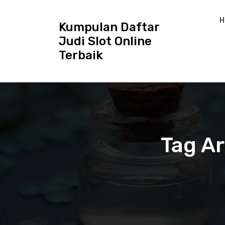
S
k
H
Kumpulan Daftar
i
p
Judi Slot Online
t
Terbaik
o
c
o
n
t
e
n
Tag Ar
t