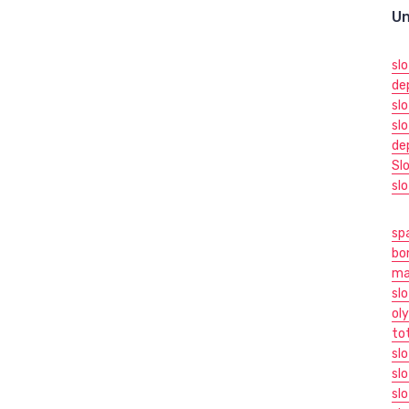
Un
sl
de
slo
sl
de
Sl
sl
sp
bo
ma
sl
ol
to
slo
sl
sl