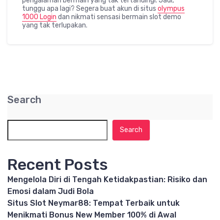
pengalaman bermain yang tak tertandingi. Jadi,
tunggu apa lagi? Segera buat akun di situs
olympus
1000 Login
dan nikmati sensasi bermain slot demo
yang tak terlupakan.
Search
Search
Recent Posts
Mengelola Diri di Tengah Ketidakpastian: Risiko dan
Emosi dalam Judi Bola
Situs Slot Neymar88: Tempat Terbaik untuk
Menikmati Bonus New Member 100% di Awal