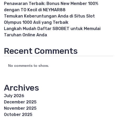
Penawaran Terbaik: Bonus New Member 100%
dengan TO Kecil di NEYMAR88
Temukan Keberuntungan Anda di Situs Slot
Olympus 1000 Asli yang Terbaik
Langkah Mudah Daftar SBOBET untuk Memulai
Taruhan Online Anda
Recent Comments
No comments to show.
Archives
July 2026
December 2025
November 2025
October 2025