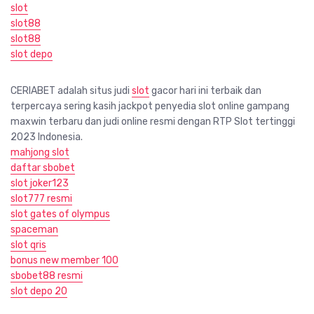
slot
slot88
slot88
slot depo
CERIABET adalah situs judi
slot
gacor hari ini terbaik dan
terpercaya sering kasih jackpot penyedia slot online gampang
maxwin terbaru dan judi online resmi dengan RTP Slot tertinggi
2023 Indonesia.
mahjong slot
daftar sbobet
slot joker123
slot777 resmi
slot gates of olympus
spaceman
slot qris
bonus new member 100
sbobet88 resmi
slot depo 20