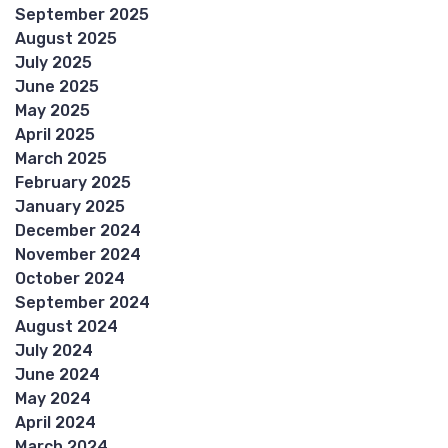
September 2025
August 2025
July 2025
June 2025
May 2025
April 2025
March 2025
February 2025
January 2025
December 2024
November 2024
October 2024
September 2024
August 2024
July 2024
June 2024
May 2024
April 2024
March 2024