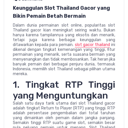
Keunggulan Slot Thailand Gacor yang
Bikin Pemain Betah Bermain
Dalam dunia permainan slot online, popularitas slot
Thailand gacor kian meningkat seiring waktu. Bukan
hanya karena tampilannya yang eksotis dan menarik,
tetapi juga karena berbagai keunggulan yang
ditawarkan kepada para pemain.
slot gacor thailand
ini
dikenal dengan tingkat kemenangan yang tinggi, fitur
permainan yang menarik, serta suasana bermain yang
menyenangkan dan tidak membosankan. Tak heran jika
banyak pemain dari berbagai penjuru dunia, termasuk
Indonesia, memilih slot Thailand sebagai pilihan utama
mereka.
1. Tingkat RTP Tinggi
yang Menguntungkan
Salah satu daya tarik utama dari slot Thailand gacor
adalah tingkat Return to Player (RTP) yang tinggi. RTP
adalah persentase pengembalian dari total taruhan
yang dimainkan oleh pemain dalam jangka panjang.
Semakin tinggi RTP suatu game slot, semakin besar
pula peluang pemain untuk menang. Slot Thailand