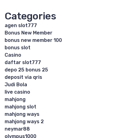
Categories
agen slot777
Bonus New Member
bonus new member 100
bonus slot
Casino
daftar slot777
depo 25 bonus 25
deposit via qris
Judi Bola
live casino
mahjong
mahjong slot
mahjong ways
mahjong ways 2
neymar88
olympus1000