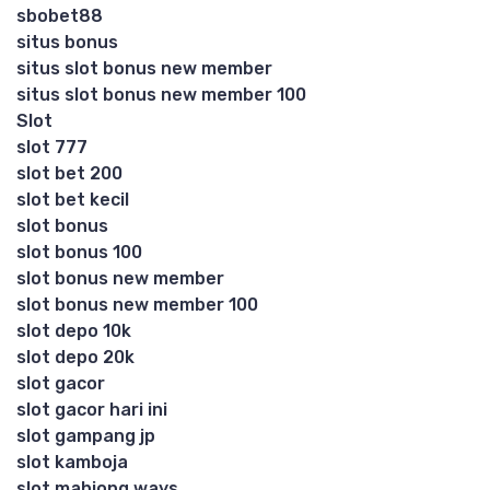
sbobet88
situs bonus
situs slot bonus new member
situs slot bonus new member 100
Slot
slot 777
slot bet 200
slot bet kecil
slot bonus
slot bonus 100
slot bonus new member
slot bonus new member 100
slot depo 10k
slot depo 20k
slot gacor
slot gacor hari ini
slot gampang jp
slot kamboja
slot mahjong ways