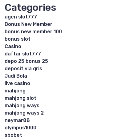
Categories
agen slot777
Bonus New Member
bonus new member 100
bonus slot
Casino
daftar slot777
depo 25 bonus 25
deposit via qris
Judi Bola
live casino
mahjong
mahjong slot
mahjong ways
mahjong ways 2
neymar88
olympus1000
sbobet