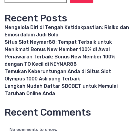
Recent Posts
Mengelola Diri di Tengah Ketidakpastian: Risiko dan
Emosi dalam Judi Bola
Situs Slot Neymar88: Tempat Terbaik untuk
Menikmati Bonus New Member 100% di Awal
Penawaran Terbaik: Bonus New Member 100%
dengan TO Kecil di NEYMAR88
Temukan Keberuntungan Anda di Situs Slot
Olympus 1000 Asli yang Terbaik
Langkah Mudah Daftar SBOBET untuk Memulai
Taruhan Online Anda
Recent Comments
No comments to show.