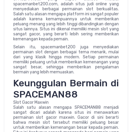
spacemanbet200.com, adalah situs judi online yang
menyediakan berbagai permainan slot berkualitas.
Salah satu alasan mengapa platform ini sangat populer
adalah karena kemampuannya untuk memberikan
peluang menang yang lebih tinggi dibandingkan dengan
situs lainnya. Situs ini dikenal memiliki mesin slot yang
sangat gacor, yang berarti lebih sering memberikan
kemenangan kepada pemain.
Selain itu, spacemanbet200 juga menyediakan
permainan slot dengan berbagai tema menarik, mulai
dari yang klasik hingga modern. Setiap permainan
memiliki peluang untuk memberikan kemenangan yang
sangat besar, sehingga memberikan pengalaman
bermain yang lebih memuaskan.
Keunggulan Bermain di
SPACEMAN88
Slot Gacor Maxwin
Salah satu alasan mengapa SPACEMAN88 menjadi
sangat dicari adalah karena situs ini menawarkan
permainan slot gacor maxwin. Gacor di sini berarti
bahwa mesin slot tersebut memiliki peluang besar
untuk memberikan kemenangan besar kepada pemain.