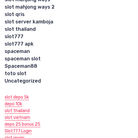
slot mahjong ways 2
slot qris
slot server kamboja
slot thailand
slot777
slot777 apk
spaceman
spaceman slot
Spaceman88
toto slot
Uncategorized
slot depo 5k
depo 10k
slot thailand
slot vietnam
depo 25 bonus 25
Slot777 Login
slot resmi