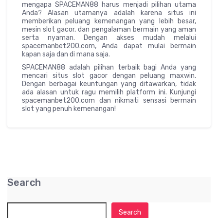
mengapa SPACEMAN88 harus menjadi pilihan utama
Anda? Alasan utamanya adalah karena situs ini
memberikan peluang kemenangan yang lebih besar,
mesin slot gacor, dan pengalaman bermain yang aman
serta nyaman. Dengan akses mudah melalui
spacemanbet200.com, Anda dapat mulai bermain
kapan saja dan di mana saja.
SPACEMAN88 adalah pilihan terbaik bagi Anda yang
mencari situs slot gacor dengan peluang maxwin.
Dengan berbagai keuntungan yang ditawarkan, tidak
ada alasan untuk ragu memilih platform ini. Kunjungi
spacemanbet200.com dan nikmati sensasi bermain
slot yang penuh kemenangan!
Search
Search