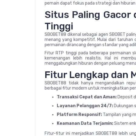
pemain dapat fokus pada strategi dan hiburan
Situs Paling Gaco
Tinggi
SBOBET88 dikenal sebagai agen SBOBET palin
menang yang kompetitif. Mulai dari taruhan o
permainan dirancang dengan standar yang adil
Fitur RTP tinggi pada beberapa permainan 
kemenangan lebih realistis. Hal ini mem
menggabungkan hiburan dengan peluang mena
Fitur Lengkap dan 
SBOBET88 tidak hanya mengandalkan reput
berbagai fitur modern untuk meningkatkan p
Transaksi Cepat dan Aman:
Deposit d
Layanan Pelanggan 24/7:
Dukungan si
Platform Responsif:
Tampilan yang m
Keamanan Data Terjamin:
Sistem enk
Fitur-fitur ini menjadikan SBOBET88 lebih un