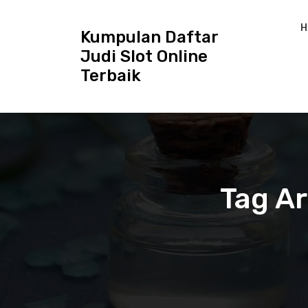
S
k
H
Kumpulan Daftar
i
p
Judi Slot Online
t
Terbaik
o
c
o
n
t
e
n
Tag Ar
t