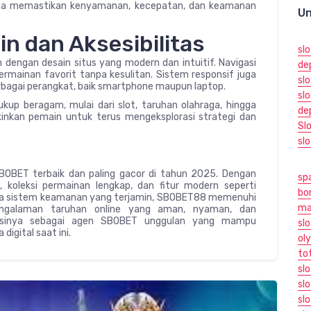
uga memastikan kenyamanan, kecepatan, dan keamanan
Un
 dan Aksesibilitas
sl
ngan desain situs yang modern dan intuitif. Navigasi
de
inan favorit tanpa kesulitan. Sistem responsif juga
slo
bagai perangkat, baik smartphone maupun laptop.
sl
cukup beragam, mulai dari slot, taruhan olahraga, hingga
de
kinkan pemain untuk terus mengeksplorasi strategi dan
Sl
sl
OBET terbaik dan paling gacor di tahun 2025. Dengan
sp
, koleksi permainan lengkap, dan fitur modern seperti
bo
erta sistem keamanan yang terjamin, SBOBET88 memenuhi
ma
ngalaman taruhan online yang aman, nyaman, dan
sisinya sebagai agen SBOBET unggulan yang mampu
sl
igital saat ini.
ol
to
slo
sl
sl