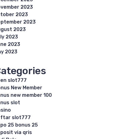
ovember 2023
tober 2023
eptember 2023
gust 2023
ly 2023
ne 2023
y 2023
ategories
en slot777
onus New Member
nus new member 100
nus slot
sino
ftar slot777
po 25 bonus 25
posit via qris