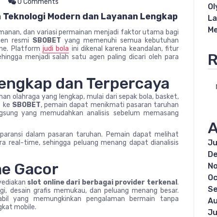
0 Comments
Ol
Teknologi Modern dan Layanan Lengkap
La
Me
manan, dan variasi permainan menjadi faktor utama bagi
gen resmi
SBOBET
yang memenuhi semua kebutuhan
line. Platform
judi bola
ini dikenal karena keandalan, fitur
R
hingga menjadi salah satu agen paling dicari oleh para
engkap dan Terpercaya
n olahraga yang lengkap, mulai dari sepak bola, basket,
s ke
SBOBET
, pemain dapat menikmati pasaran taruhan
langsung yang memudahkan analisis sebelum memasang
A
sparansi dalam pasaran taruhan. Pemain dapat melihat
Ju
ara real-time, sehingga peluang menang dapat dianalisis
D
me Gacor
N
Oc
yediakan
slot online dari berbagai provider terkenal
.
S
gi, desain grafis memukau, dan peluang menang besar.
tabil yang memungkinkan pengalaman bermain tanpa
Au
kat mobile.
Ju