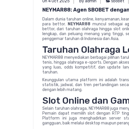
On 4 Oct 2025
By admin
sbobet
NEYMAR88: Agen SBOBET dengan 
Dalam dunia taruhan online, kenyamanan, kea
para bettor.
NEYMAR88
muncul sebagai a
bettor, dari taruhan olahraga hingga slot on
lengkap, dan peluang menang yang tinggi, se
penggemar taruhan di Indonesia dan Asia.
Taruhan Olahraga L
NEYMAR88 menyediakan berbagai pilihan taruha
tenis, hingga olahraga e-sports. Dengan akse
yang luas, odds kompetitif, dan update 
taruhan.
Keunggulan utama platform ini adalah tran
statistik, jadwal, dan tren pertandingan sec
dengan lebih matang.
Slot Online dan Ga
Selain taruhan olahraga, NEYMAR88 juga men
Pemain dapat memilih slot dengan RTP ting
Platform ini juga menghadirkan server s
gangguan, baik melalui desktop maupun perang