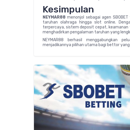
Kesimpulan
NEYMAR88
menonjol sebagai agen SBOBET y
taruhan olahraga hingga slot online. Deng
terpercaya, sistem deposit cepat, keamanan t
menghadirkan pengalaman taruhan yang leng
NEYMAR88 berhasil menggabungkan pel
menjadikannya pilihan utama bagi bettor yang 