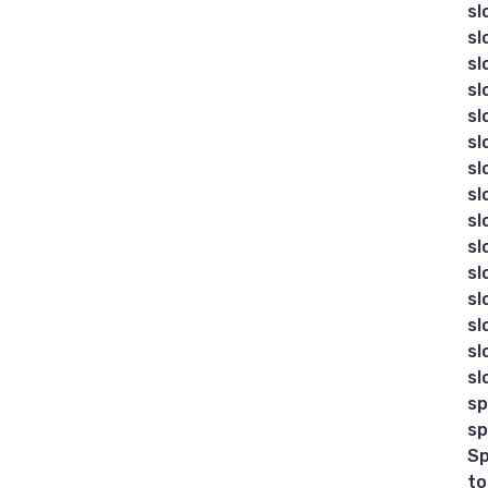
sl
sl
sl
sl
sl
sl
sl
sl
sl
sl
sl
sl
sl
sl
sl
s
sp
S
to