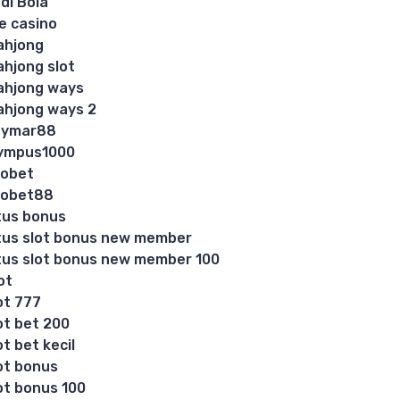
di Bola
ve casino
ahjong
hjong slot
hjong ways
hjong ways 2
eymar88
ympus1000
obet
bobet88
tus bonus
tus slot bonus new member
tus slot bonus new member 100
ot
ot 777
ot bet 200
ot bet kecil
ot bonus
ot bonus 100