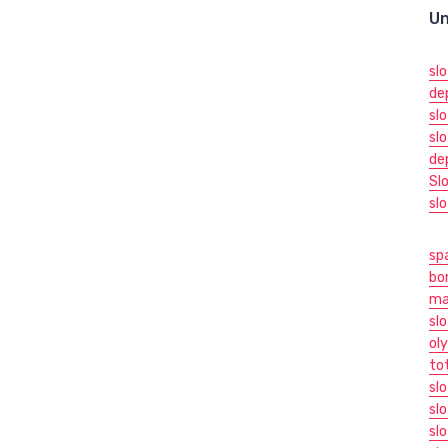
Un
sl
de
slo
sl
de
Sl
sl
sp
bo
ma
sl
ol
to
slo
sl
sl