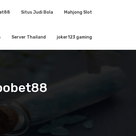
et88
Situs Judi Bola
Mahjong Slot
a
Server Thailand
joker123 gaming
sbobet88