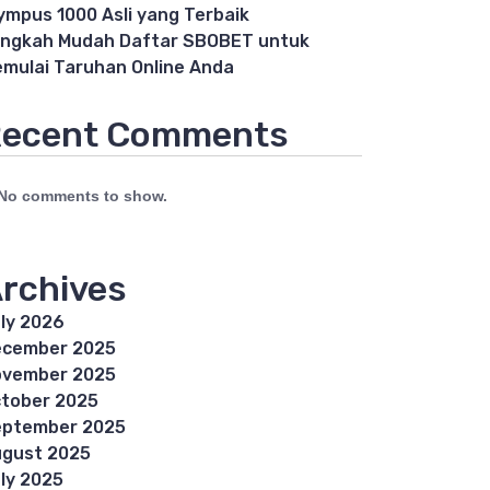
ympus 1000 Asli yang Terbaik
ngkah Mudah Daftar SBOBET untuk
mulai Taruhan Online Anda
ecent Comments
No comments to show.
rchives
ly 2026
ecember 2025
ovember 2025
tober 2025
eptember 2025
gust 2025
ly 2025