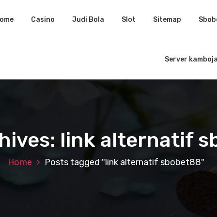
ome
Casino
Judi Bola
Slot
Sitemap
Sbob
Server kamboj
hives: link alternatif 
Home
Posts tagged "link alternatif sbobet88"