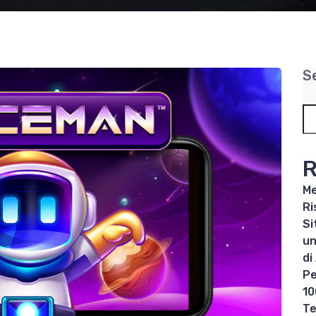
S
R
Me
Ri
Si
un
di
Pe
10
Te