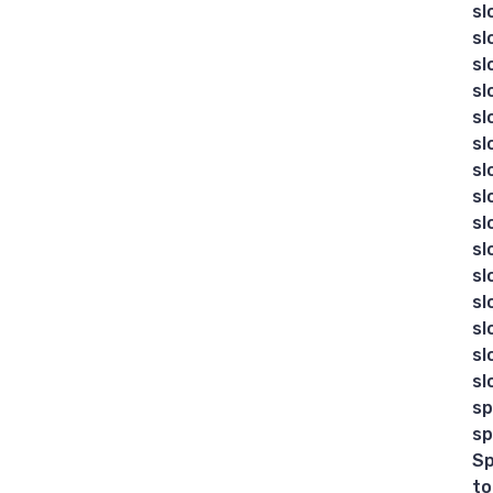
sl
sl
sl
sl
sl
sl
sl
sl
sl
sl
sl
sl
sl
sl
sl
s
sp
S
to