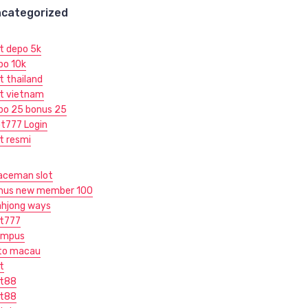
categorized
ot depo 5k
po 10k
t thailand
ot vietnam
po 25 bonus 25
ot777 Login
ot resmi
aceman slot
nus new member 100
hjong ways
ot777
ympus
to macau
t
ot88
ot88