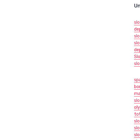
Un
sl
de
slo
sl
de
Sl
sl
sp
bo
ma
sl
ol
to
slo
sl
sl