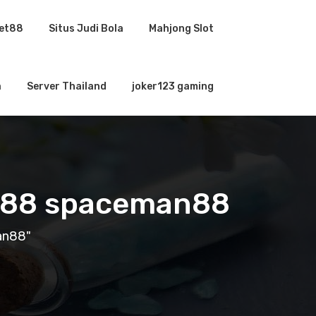
et88
Situs Judi Bola
Mahjong Slot
a
Server Thailand
joker123 gaming
man88 spaceman88
an88"