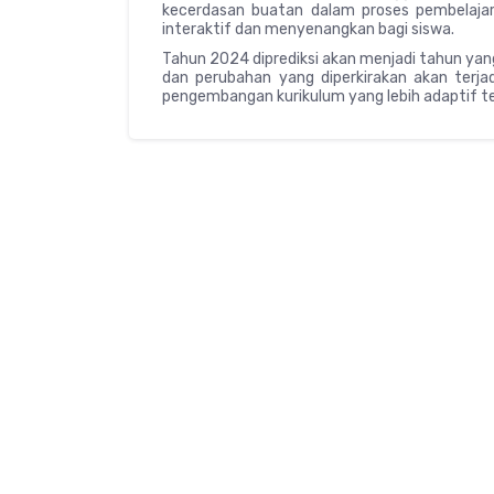
kecerdasan buatan dalam proses pembelaja
interaktif dan menyenangkan bagi siswa.
Tahun 2024 diprediksi akan menjadi tahun ya
dan perubahan yang diperkirakan akan terjad
pengembangan kurikulum yang lebih adaptif 