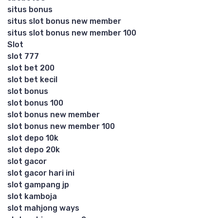
situs bonus
situs slot bonus new member
situs slot bonus new member 100
Slot
slot 777
slot bet 200
slot bet kecil
slot bonus
slot bonus 100
slot bonus new member
slot bonus new member 100
slot depo 10k
slot depo 20k
slot gacor
slot gacor hari ini
slot gampang jp
slot kamboja
slot mahjong ways