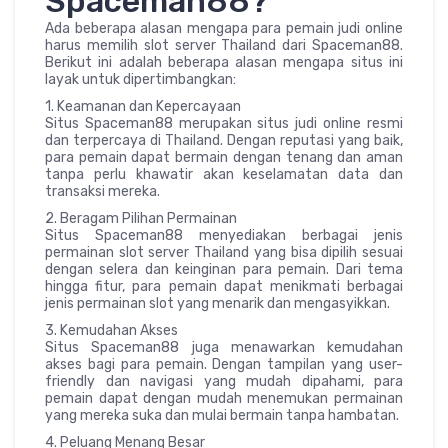
Spaceman88?
Ada beberapa alasan mengapa para pemain judi online
harus memilih slot server Thailand dari Spaceman88.
Berikut ini adalah beberapa alasan mengapa situs ini
layak untuk dipertimbangkan:
1. Keamanan dan Kepercayaan
Situs Spaceman88 merupakan situs judi online resmi
dan terpercaya di Thailand. Dengan reputasi yang baik,
para pemain dapat bermain dengan tenang dan aman
tanpa perlu khawatir akan keselamatan data dan
transaksi mereka.
2. Beragam Pilihan Permainan
Situs Spaceman88 menyediakan berbagai jenis
permainan slot server Thailand yang bisa dipilih sesuai
dengan selera dan keinginan para pemain. Dari tema
hingga fitur, para pemain dapat menikmati berbagai
jenis permainan slot yang menarik dan mengasyikkan.
3. Kemudahan Akses
Situs Spaceman88 juga menawarkan kemudahan
akses bagi para pemain. Dengan tampilan yang user-
friendly dan navigasi yang mudah dipahami, para
pemain dapat dengan mudah menemukan permainan
yang mereka suka dan mulai bermain tanpa hambatan.
4. Peluang Menang Besar