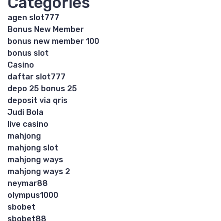
Categories
agen slot777
Bonus New Member
bonus new member 100
bonus slot
Casino
daftar slot777
depo 25 bonus 25
deposit via qris
Judi Bola
live casino
mahjong
mahjong slot
mahjong ways
mahjong ways 2
neymar88
olympus1000
sbobet
sbobet88