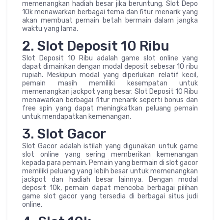
memenangkan hadiah besar jika beruntung. Slot Depo
10k menawarkan berbagai tema dan fitur menarik yang
akan membuat pemain betah bermain dalam jangka
waktu yang lama.
2. Slot Deposit 10 Ribu
Slot Deposit 10 Ribu adalah game slot online yang
dapat dimainkan dengan modal deposit sebesar 10 ribu
rupiah. Meskipun modal yang diperlukan relatif kecil,
pemain masih memiliki kesempatan untuk
memenangkan jackpot yang besar. Slot Deposit 10 Ribu
menawarkan berbagai fitur menarik seperti bonus dan
free spin yang dapat meningkatkan peluang pemain
untuk mendapatkan kemenangan.
3. Slot Gacor
Slot Gacor adalah istilah yang digunakan untuk game
slot online yang sering memberikan kemenangan
kepada para pemain. Pemain yang bermain di slot gacor
memiliki peluang yang lebih besar untuk memenangkan
jackpot dan hadiah besar lainnya. Dengan modal
deposit 10k, pemain dapat mencoba berbagai pilihan
game slot gacor yang tersedia di berbagai situs judi
online.