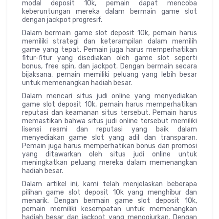
modal deposit 10k, pemain dapat mencoba
keberuntungan mereka dalam bermain game slot
dengan jackpot progresif.
Dalam bermain game slot deposit 10k, pemain harus
memiliki strategi dan keterampilan dalam memilih
game yang tepat. Pemain juga harus memperhatikan
fitur-fitur yang disediakan oleh game slot seperti
bonus, free spin, dan jackpot. Dengan bermain secara
bijaksana, pemain memiliki peluang yang lebih besar
untuk memenangkan hadiah besar.
Dalam mencari situs judi online yang menyediakan
game slot deposit 10k, pemain harus memperhatikan
reputasi dan keamanan situs tersebut. Pemain harus
memastikan bahwa situs judi online tersebut memiliki
lisensi resmi dan reputasi yang baik dalam
menyediakan game slot yang adil dan transparan.
Pemain juga harus memperhatikan bonus dan promosi
yang ditawarkan oleh situs judi online untuk
meningkatkan peluang mereka dalam memenangkan
hadiah besar.
Dalam artikel ini, kami telah menjelaskan beberapa
pilihan game slot deposit 10k yang menghibur dan
menarik. Dengan bermain game slot deposit 10k,
pemain memiliki kesempatan untuk memenangkan
hadiah besar dan jackpot yang menggiurkan. Dengan