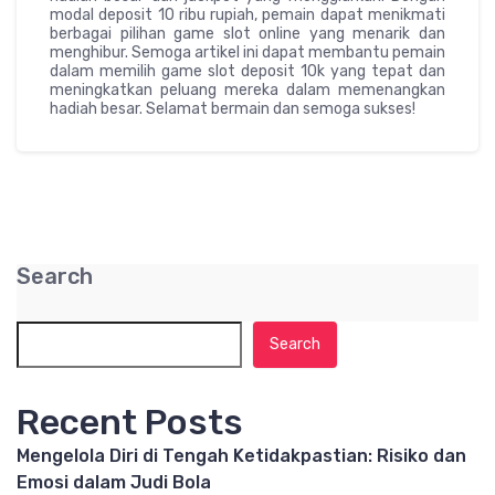
modal deposit 10 ribu rupiah, pemain dapat menikmati
berbagai pilihan game slot online yang menarik dan
menghibur. Semoga artikel ini dapat membantu pemain
dalam memilih game slot deposit 10k yang tepat dan
meningkatkan peluang mereka dalam memenangkan
hadiah besar. Selamat bermain dan semoga sukses!
Search
Search
Recent Posts
Mengelola Diri di Tengah Ketidakpastian: Risiko dan
Emosi dalam Judi Bola