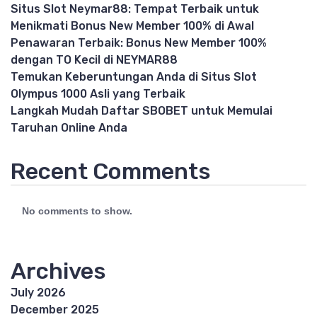
Situs Slot Neymar88: Tempat Terbaik untuk
Menikmati Bonus New Member 100% di Awal
Penawaran Terbaik: Bonus New Member 100%
dengan TO Kecil di NEYMAR88
Temukan Keberuntungan Anda di Situs Slot
Olympus 1000 Asli yang Terbaik
Langkah Mudah Daftar SBOBET untuk Memulai
Taruhan Online Anda
Recent Comments
No comments to show.
Archives
July 2026
December 2025