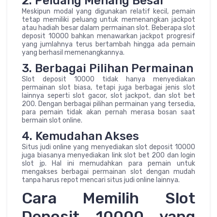
2. Peluang Menang Besar
Meskipun modal yang digunakan relatif kecil, pemain
tetap memiliki peluang untuk memenangkan jackpot
atau hadiah besar dalam permainan slot. Beberapa slot
deposit 10000 bahkan menawarkan jackpot progresif
yang jumlahnya terus bertambah hingga ada pemain
yang berhasil memenangkannya.
3. Berbagai Pilihan Permainan
Slot deposit 10000 tidak hanya menyediakan
permainan slot biasa, tetapi juga berbagai jenis slot
lainnya seperti slot gacor, slot jackpot, dan slot bet
200. Dengan berbagai pilihan permainan yang tersedia,
para pemain tidak akan pernah merasa bosan saat
bermain slot online.
4. Kemudahan Akses
Situs judi online yang menyediakan slot deposit 10000
juga biasanya menyediakan link slot bet 200 dan login
slot jp. Hal ini memudahkan para pemain untuk
mengakses berbagai permainan slot dengan mudah
tanpa harus repot mencari situs judi online lainnya.
Cara Memilih Slot
Deposit 10000 yang