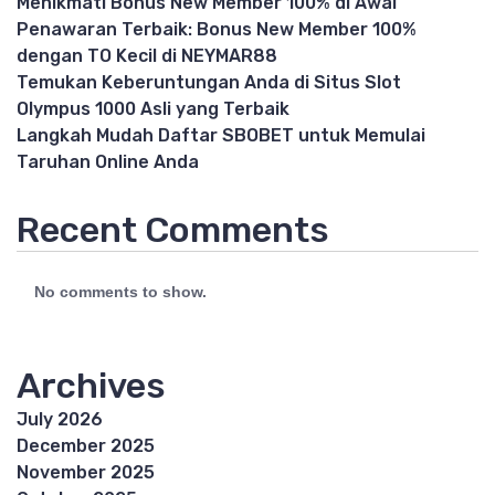
Menikmati Bonus New Member 100% di Awal
Penawaran Terbaik: Bonus New Member 100%
dengan TO Kecil di NEYMAR88
Temukan Keberuntungan Anda di Situs Slot
Olympus 1000 Asli yang Terbaik
Langkah Mudah Daftar SBOBET untuk Memulai
Taruhan Online Anda
Recent Comments
No comments to show.
Archives
July 2026
December 2025
November 2025