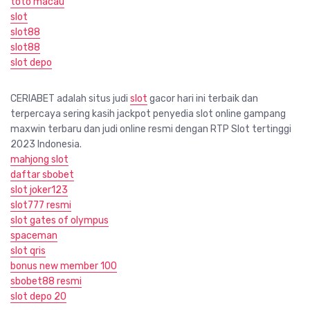
toto macau
slot
slot88
slot88
slot depo
CERIABET adalah situs judi
slot
gacor hari ini terbaik dan
terpercaya sering kasih jackpot penyedia slot online gampang
maxwin terbaru dan judi online resmi dengan RTP Slot tertinggi
2023 Indonesia.
mahjong slot
daftar sbobet
slot joker123
slot777 resmi
slot gates of olympus
spaceman
slot qris
bonus new member 100
sbobet88 resmi
slot depo 20