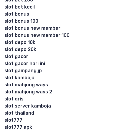
slot bet kecil
slot bonus
slot bonus 100
slot bonus new member
slot bonus new member 100
slot depo 10k
slot depo 20k
slot gacor
slot gacor hari ini
slot gampang jp
slot kamboja
slot mahjong ways
slot mahjong ways 2
slot qris
slot server kamboja
slot thailand
slot777
slot777 apk