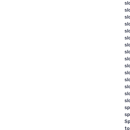
sl
sl
sl
sl
sl
sl
sl
sl
sl
sl
sl
sl
sl
sl
sl
s
sp
S
to