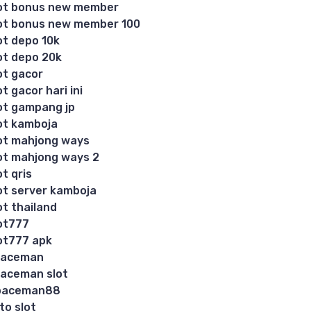
ot bonus new member
ot bonus new member 100
ot depo 10k
ot depo 20k
ot gacor
ot gacor hari ini
ot gampang jp
ot kamboja
ot mahjong ways
ot mahjong ways 2
ot qris
ot server kamboja
ot thailand
ot777
ot777 apk
paceman
aceman slot
paceman88
to slot