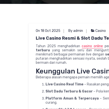
On 18 Oct 2025
By admin
Casino
Live Casino Resmi & Slot Dadu Te
Tahun 2025 menghadirkan
casino online
pe
terbaru
yang semakin seru dan mengunt
menikmati berbagai permainan live dengan
se
putaran menghadirkan sensasi nyata, seolah
bermain dari rumah.
Keunggulan Live Casin
Beberapa alasan mengapa pemain memilih agen
Live Casino Real Time
– Rasakan penga
Slot Dadu Terbaru & Gacor
– Pola kem
Platform Aman & Terpercaya
– Semu
curang.