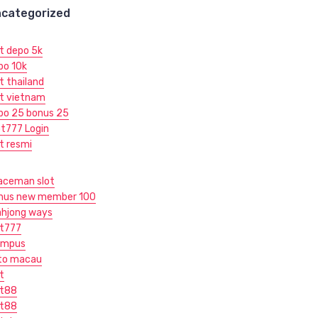
categorized
ot depo 5k
po 10k
t thailand
ot vietnam
po 25 bonus 25
ot777 Login
ot resmi
aceman slot
nus new member 100
hjong ways
ot777
ympus
to macau
t
ot88
ot88