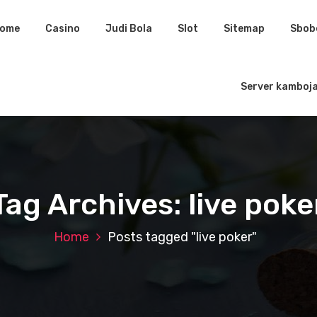
ome
Casino
Judi Bola
Slot
Sitemap
Sbob
Server kamboj
Tag Archives: live poke
Home
Posts tagged "live poker"