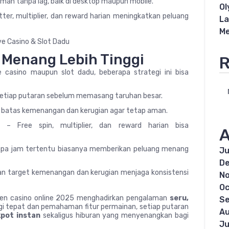
man tanpa lag, baik di desktop maupun mobile.
Ol
tter, multiplier, dan reward harian meningkatkan peluang
La
Me
ve Casino & Slot Dadu
 Menang Lebih Tinggi
R
 casino maupun slot dadu, beberapa strategi ini bisa
setiap putaran sebelum memasang taruhan besar.
 batas kemenangan dan kerugian agar tetap aman.
– Free spin, multiplier, dan reward harian bisa
A
pa jam tertentu biasanya memberikan peluang menang
Ju
D
n target kemenangan dan kerugian menjaga konsistensi
N
Oc
 agen casino online 2025 menghadirkan pengalaman
seru,
S
gi tepat dan pemahaman fitur permainan, setiap putaran
Au
kpot instan
sekaligus hiburan yang menyenangkan bagi
Ju