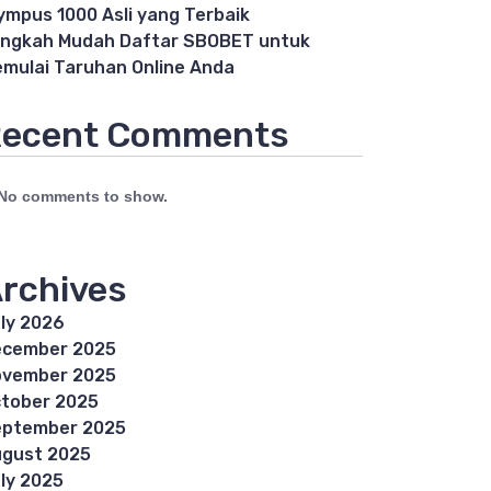
ympus 1000 Asli yang Terbaik
ngkah Mudah Daftar SBOBET untuk
mulai Taruhan Online Anda
ecent Comments
No comments to show.
rchives
ly 2026
ecember 2025
ovember 2025
tober 2025
eptember 2025
gust 2025
ly 2025