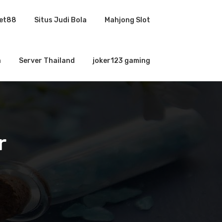
et88
Situs Judi Bola
Mahjong Slot
a
Server Thailand
joker123 gaming
r