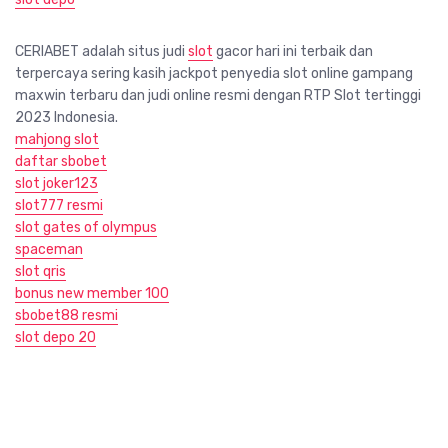
CERIABET adalah situs judi
slot
gacor hari ini terbaik dan
terpercaya sering kasih jackpot penyedia slot online gampang
maxwin terbaru dan judi online resmi dengan RTP Slot tertinggi
2023 Indonesia.
mahjong slot
daftar sbobet
slot joker123
slot777 resmi
slot gates of olympus
spaceman
slot qris
bonus new member 100
sbobet88 resmi
slot depo 20