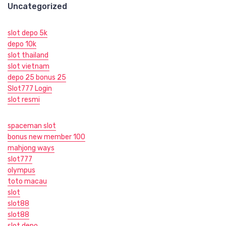
Uncategorized
slot depo 5k
depo 10k
slot thailand
slot vietnam
depo 25 bonus 25
Slot777 Login
slot resmi
spaceman slot
bonus new member 100
mahjong ways
slot777
olympus
toto macau
slot
slot88
slot88
slot depo