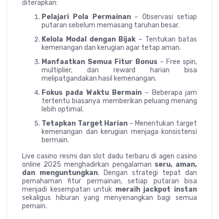
diterapkan:
Pelajari Pola Permainan
– Observasi setiap
putaran sebelum memasang taruhan besar.
Kelola Modal dengan Bijak
– Tentukan batas
kemenangan dan kerugian agar tetap aman.
Manfaatkan Semua Fitur Bonus
– Free spin,
multiplier, dan reward harian bisa
melipatgandakan hasil kemenangan.
Fokus pada Waktu Bermain
– Beberapa jam
tertentu biasanya memberikan peluang menang
lebih optimal.
Tetapkan Target Harian
– Menentukan target
kemenangan dan kerugian menjaga konsistensi
bermain.
Live casino resmi dan slot dadu terbaru di agen casino
online 2025 menghadirkan pengalaman
seru, aman,
dan menguntungkan
. Dengan strategi tepat dan
pemahaman fitur permainan, setiap putaran bisa
menjadi kesempatan untuk
meraih jackpot instan
sekaligus hiburan yang menyenangkan bagi semua
pemain.