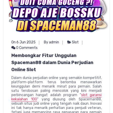
On 6 Jun 2025
By admin
Slot
0 Comments
Membongkar Fitur Unggulan
Spaceman88 dalam Dunia Perjudian
Online Slot
Dalam dunia perjudian online yang semakin kompetitif,
platform-platform terus berlomba menawarkan
keunggulan demi menarik minat para pemain. Salah
satu terobosan paling mencolok yang kini menjadi
perbincangan hangat adalah program “
slot garansi
kekalahan 100
” yang diusung oleh Spaceman88,
sebuah situs judi online yang tengah naik daun. Inovasi
ini tak hanya menarik perhatian para penjudi veteran,
tetapi juga memancing rasa penasaran para pemain