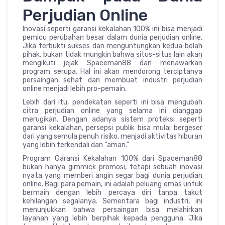
Perjudian Online
Inovasi seperti garansi kekalahan 100% ini bisa menjadi
pemicu perubahan besar dalam dunia perjudian online.
Jika terbukti sukses dan menguntungkan kedua belah
pihak, bukan tidak mungkin bahwa situs-situs lain akan
mengikuti jejak Spaceman88 dan menawarkan
program serupa. Hal ini akan mendorong terciptanya
persaingan sehat dan membuat industri perjudian
online menjadi lebih pro-pemain.
Lebih dari itu, pendekatan seperti ini bisa mengubah
citra perjudian online yang selama ini dianggap
merugikan. Dengan adanya sistem proteksi seperti
garansi kekalahan, persepsi publik bisa mulai bergeser
dari yang semula penuh risiko, menjadi aktivitas hiburan
yang lebih terkendali dan “aman.”
Program Garansi Kekalahan 100% dari Spaceman88
bukan hanya gimmick promosi, tetapi sebuah inovasi
nyata yang memberi angin segar bagi dunia perjudian
online. Bagi para pemain, ini adalah peluang emas untuk
bermain dengan lebih percaya diri tanpa takut
kehilangan segalanya. Sementara bagi industri, ini
menunjukkan bahwa persaingan bisa melahirkan
layanan yang lebih berpihak kepada pengguna. Jika