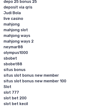
depo 25 bonus 25
deposit via qris
Judi Bola
live casino
mahjong
mahjong slot
mahjong ways
mahjong ways 2
neymar88
olympus1000
sbobet
sbobet88
situs bonus
situs slot bonus new member
situs slot bonus new member 100
Slot
slot 777
slot bet 200
slot bet kecil