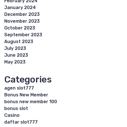
February 2024
January 2024
December 2023
November 2023
October 2023
September 2023
August 2023
July 2023
June 2023
May 2023
Categories
agen slot777
Bonus New Member
bonus new member 100
bonus slot
Casino
daftar slot777