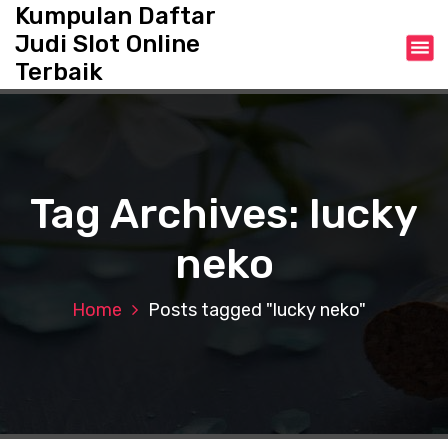
S
Kumpulan Daftar
k
Judi Slot Online
i
Terbaik
p
t
o
c
o
n
Tag Archives: lucky
t
e
neko
n
t
Home
Posts tagged "lucky neko"