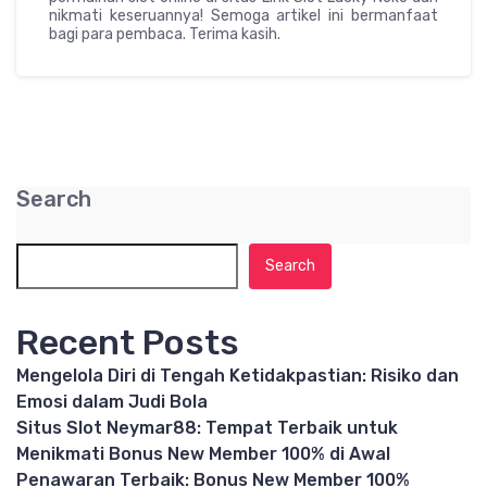
nikmati keseruannya! Semoga artikel ini bermanfaat
bagi para pembaca. Terima kasih.
Search
Search
Recent Posts
Mengelola Diri di Tengah Ketidakpastian: Risiko dan
Emosi dalam Judi Bola
Situs Slot Neymar88: Tempat Terbaik untuk
Menikmati Bonus New Member 100% di Awal
Penawaran Terbaik: Bonus New Member 100%