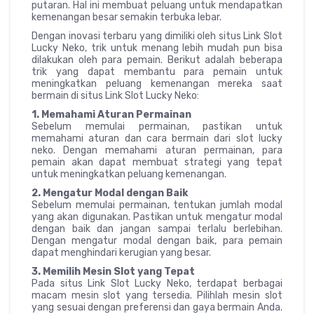
putaran. Hal ini membuat peluang untuk mendapatkan
kemenangan besar semakin terbuka lebar.
Dengan inovasi terbaru yang dimiliki oleh situs Link Slot
Lucky Neko, trik untuk menang lebih mudah pun bisa
dilakukan oleh para pemain. Berikut adalah beberapa
trik yang dapat membantu para pemain untuk
meningkatkan peluang kemenangan mereka saat
bermain di situs Link Slot Lucky Neko:
1. Memahami Aturan Permainan
Sebelum memulai permainan, pastikan untuk
memahami aturan dan cara bermain dari slot lucky
neko. Dengan memahami aturan permainan, para
pemain akan dapat membuat strategi yang tepat
untuk meningkatkan peluang kemenangan.
2. Mengatur Modal dengan Baik
Sebelum memulai permainan, tentukan jumlah modal
yang akan digunakan. Pastikan untuk mengatur modal
dengan baik dan jangan sampai terlalu berlebihan.
Dengan mengatur modal dengan baik, para pemain
dapat menghindari kerugian yang besar.
3. Memilih Mesin Slot yang Tepat
Pada situs Link Slot Lucky Neko, terdapat berbagai
macam mesin slot yang tersedia. Pilihlah mesin slot
yang sesuai dengan preferensi dan gaya bermain Anda.