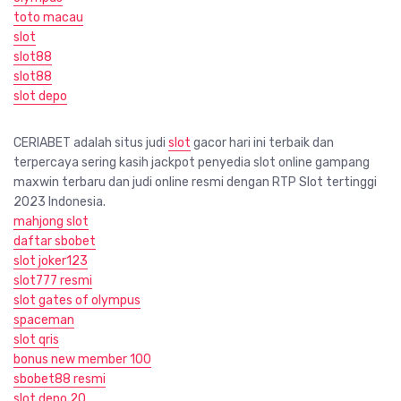
toto macau
slot
slot88
slot88
slot depo
CERIABET adalah situs judi
slot
gacor hari ini terbaik dan
terpercaya sering kasih jackpot penyedia slot online gampang
maxwin terbaru dan judi online resmi dengan RTP Slot tertinggi
2023 Indonesia.
mahjong slot
daftar sbobet
slot joker123
slot777 resmi
slot gates of olympus
spaceman
slot qris
bonus new member 100
sbobet88 resmi
slot depo 20