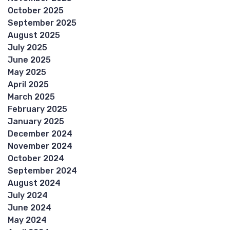
October 2025
September 2025
August 2025
July 2025
June 2025
May 2025
April 2025
March 2025
February 2025
January 2025
December 2024
November 2024
October 2024
September 2024
August 2024
July 2024
June 2024
May 2024