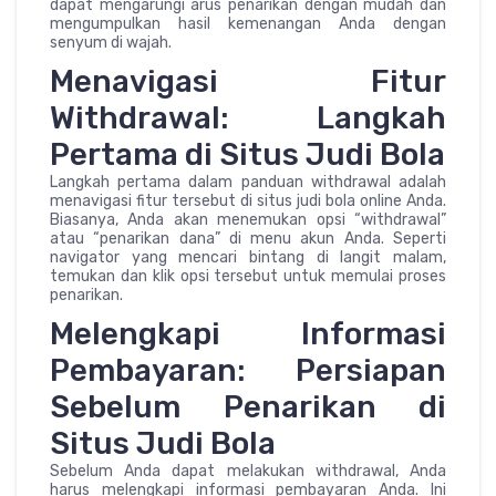
dapat mengarungi arus penarikan dengan mudah dan
mengumpulkan hasil kemenangan Anda dengan
senyum di wajah.
Menavigasi Fitur
Withdrawal: Langkah
Pertama di Situs Judi Bola
Langkah pertama dalam panduan withdrawal adalah
menavigasi fitur tersebut di situs judi bola online Anda.
Biasanya, Anda akan menemukan opsi “withdrawal”
atau “penarikan dana” di menu akun Anda. Seperti
navigator yang mencari bintang di langit malam,
temukan dan klik opsi tersebut untuk memulai proses
penarikan.
Melengkapi Informasi
Pembayaran: Persiapan
Sebelum Penarikan di
Situs Judi Bola
Sebelum Anda dapat melakukan withdrawal, Anda
harus melengkapi informasi pembayaran Anda. Ini