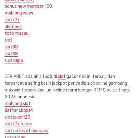
bonus new member 100
mahjong ways
slot777
olympus
toto macau
slot
slot88
slot88
slot depo
CERIABET adalah situs judi
slot
gacor hari ini terbaik dan
terpercaya sering kasih jackpot penyedia slot online gampang
maxwin terbaru dan judi online resmi dengan RTP Slot tertinggi
2023 Indonesia.
mahjong slot
daftar sbobet
slot joker123
slot777 resmi
slot gates of olympus
spaceman