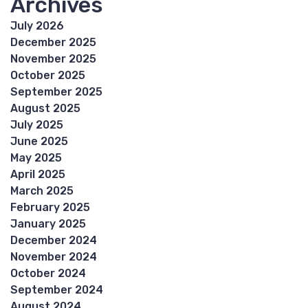
Archives
July 2026
December 2025
November 2025
October 2025
September 2025
August 2025
July 2025
June 2025
May 2025
April 2025
March 2025
February 2025
January 2025
December 2024
November 2024
October 2024
September 2024
August 2024