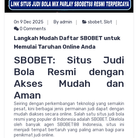
On 9 Dec 2025
By admin
sbobet
,
Slot
0 Comments
Langkah Mudah Daftar SBOBET untuk
Memulai Taruhan Online Anda
SBOBET: Situs Judi
Bola Resmi dengan
Akses Mudah dan
Aman
Seiring dengan perkembangan teknologi yang semakin
pesat, kini berbagai jenis permainan judi dapat dengan
mudah diakses secara online. Salah satu situs judi bola
resmi yang populer di Indonesia adalah SBOBET. Dikelola
oleh banyak agen SBOBET88 Indonesia, situs ini
menjadi tempat bertaruh yang paling aman bagi para
penikmat judi online.