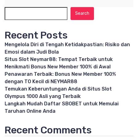
Search
Recent Posts
Mengelola Diri di Tengah Ketidakpastian: Risiko dan
Emosi dalam Judi Bola
Situs Slot Neymar88: Tempat Terbaik untuk
Menikmati Bonus New Member 100% di Awal
Penawaran Terbaik: Bonus New Member 100%
dengan TO Kecil di NEYMAR88
Temukan Keberuntungan Anda di Situs Slot
Olympus 1000 Asli yang Terbaik
Langkah Mudah Daftar SBOBET untuk Memulai
Taruhan Online Anda
Recent Comments