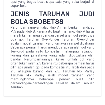
opsi yang bagus buat siapa saja yang suka berjudi di
sepak bola.
JENIS TARUHAN JUDI
BOLA SBOBET88
Perumpamaannya, kalau klub A memberikan handicap
-1,5 pada klub B, karena itu buat menang, klub A harus
meraih kemenangan dengan perselisihan gol sedikitnya
dua gol. Taruhan Over/Under Taruhan Over/Under
adalah model taruhan yang lumayan simpel dipahami.
Beberapa pemain harus menduga apa jumlah gol yang
terwujud pada satu kompetisi melampaui ataupun
kurang dari jumlahnya yang udah diputuskan oleh
bandar. Perumpamaannya, kalau jumlah gol yang
ditentukan ialah 2,5 karena itu beberapa pemain harus
pilih apa jumlah gol pada kompetisi itu lebih dari pada
2,5 ataupun kurang dari 2,5. Taruhan Mix Parlay
Taruhan Mix Parlay ialah model taruhan yang
memungkinnya beberapa pemain buat pilih
pertandingan-pertandingan sekalian dalam sebuah
taruhan.