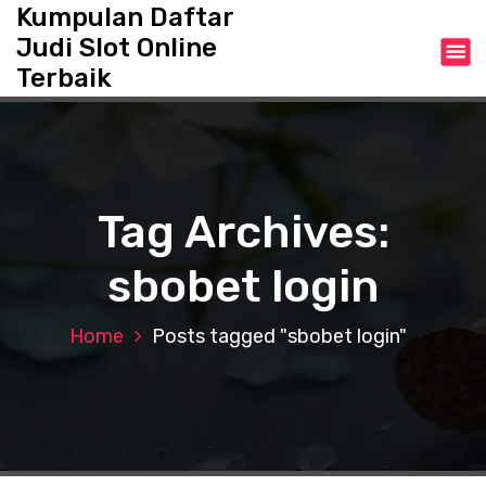
S
Kumpulan Daftar
k
Judi Slot Online
i
Terbaik
p
t
o
c
o
n
Tag Archives:
t
e
sbobet login
n
t
Home
Posts tagged "sbobet login"