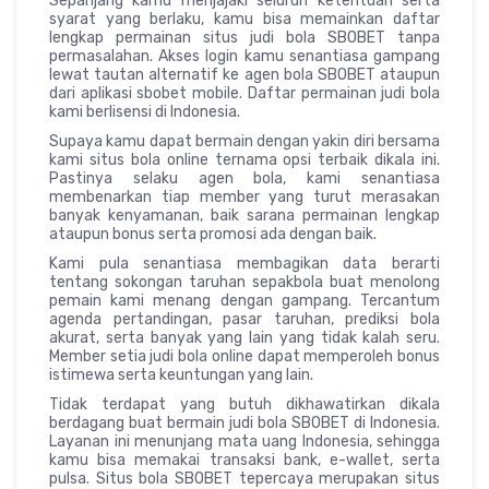
Sepanjang kamu menjajaki seluruh ketentuan serta
syarat yang berlaku, kamu bisa memainkan daftar
lengkap permainan situs judi bola SBOBET tanpa
permasalahan. Akses login kamu senantiasa gampang
lewat tautan alternatif ke agen bola SBOBET ataupun
dari aplikasi sbobet mobile. Daftar permainan judi bola
kami berlisensi di Indonesia.
Supaya kamu dapat bermain dengan yakin diri bersama
kami situs bola online ternama opsi terbaik dikala ini.
Pastinya selaku agen bola, kami senantiasa
membenarkan tiap member yang turut merasakan
banyak kenyamanan, baik sarana permainan lengkap
ataupun bonus serta promosi ada dengan baik.
Kami pula senantiasa membagikan data berarti
tentang sokongan taruhan sepakbola buat menolong
pemain kami menang dengan gampang. Tercantum
agenda pertandingan, pasar taruhan, prediksi bola
akurat, serta banyak yang lain yang tidak kalah seru.
Member setia judi bola online dapat memperoleh bonus
istimewa serta keuntungan yang lain.
Tidak terdapat yang butuh dikhawatirkan dikala
berdagang buat bermain judi bola SBOBET di Indonesia.
Layanan ini menunjang mata uang Indonesia, sehingga
kamu bisa memakai transaksi bank, e-wallet, serta
pulsa. Situs bola SBOBET tepercaya merupakan situs