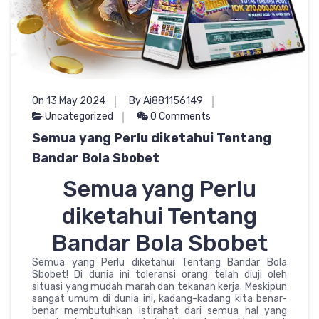
On 13 May 2024
By Ai881156149
Uncategorized
0 Comments
Semua yang Perlu diketahui Tentang
Bandar Bola Sbobet
Semua yang Perlu
diketahui Tentang
Bandar Bola Sbobet
Semua yang Perlu diketahui Tentang Bandar Bola
Sbobet! Di dunia ini toleransi orang telah diuji oleh
situasi yang mudah marah dan tekanan kerja. Meskipun
sangat umum di dunia ini, kadang-kadang kita benar-
benar membutuhkan istirahat dari semua hal yang