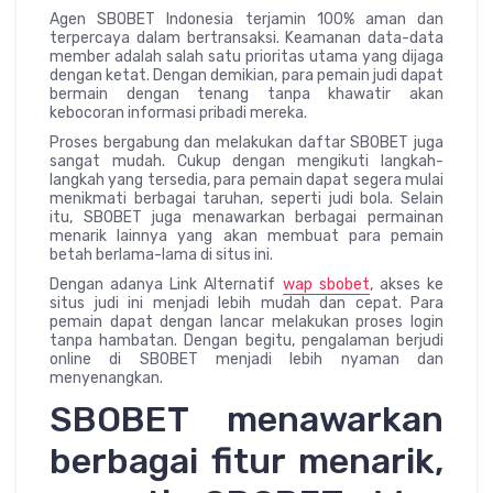
Agen SBOBET Indonesia terjamin 100% aman dan
terpercaya dalam bertransaksi. Keamanan data-data
member adalah salah satu prioritas utama yang dijaga
dengan ketat. Dengan demikian, para pemain judi dapat
bermain dengan tenang tanpa khawatir akan
kebocoran informasi pribadi mereka.
Proses bergabung dan melakukan daftar SBOBET juga
sangat mudah. Cukup dengan mengikuti langkah-
langkah yang tersedia, para pemain dapat segera mulai
menikmati berbagai taruhan, seperti judi bola. Selain
itu, SBOBET juga menawarkan berbagai permainan
menarik lainnya yang akan membuat para pemain
betah berlama-lama di situs ini.
Dengan adanya Link Alternatif
wap sbobet
, akses ke
situs judi ini menjadi lebih mudah dan cepat. Para
pemain dapat dengan lancar melakukan proses login
tanpa hambatan. Dengan begitu, pengalaman berjudi
online di SBOBET menjadi lebih nyaman dan
menyenangkan.
SBOBET menawarkan
berbagai fitur menarik,