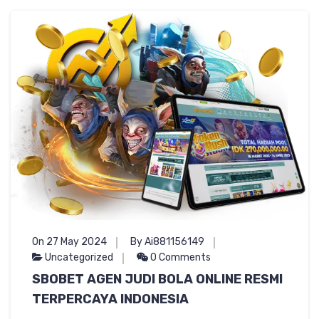
On 27 May 2024
By Ai881156149
Uncategorized
0 Comments
SBOBET AGEN JUDI BOLA ONLINE RESMI
TERPERCAYA INDONESIA