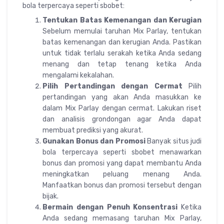
bola terpercaya seperti sbobet:
Tentukan Batas Kemenangan dan Kerugian
Sebelum memulai taruhan Mix Parlay, tentukan
batas kemenangan dan kerugian Anda. Pastikan
untuk tidak terlalu serakah ketika Anda sedang
menang dan tetap tenang ketika Anda
mengalami kekalahan.
Pilih Pertandingan dengan Cermat
Pilih
pertandingan yang akan Anda masukkan ke
dalam Mix Parlay dengan cermat. Lakukan riset
dan analisis grondongan agar Anda dapat
membuat prediksi yang akurat.
Gunakan Bonus dan Promosi
Banyak situs judi
bola terpercaya seperti sbobet menawarkan
bonus dan promosi yang dapat membantu Anda
meningkatkan peluang menang Anda.
Manfaatkan bonus dan promosi tersebut dengan
bijak.
Bermain dengan Penuh Konsentrasi
Ketika
Anda sedang memasang taruhan Mix Parlay,