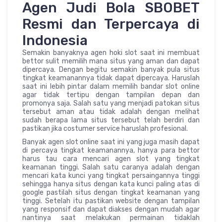
Agen Judi Bola SBOBET
Resmi dan Terpercaya di
Indonesia
Semakin banyaknya agen hoki slot saat ini membuat
bettor sulit memilih mana situs yang aman dan dapat
dipercaya. Dengan begitu semakin banyak pula situs
tingkat keamanannya tidak dapat dipercaya. Haruslah
saat ini lebih pintar dalam memilih bandar slot online
agar tidak tertipu dengan tampilan depan dan
promonya saja. Salah satu yang menjadi patokan situs
tersebut aman atau tidak adalah dengan melihat
sudah berapa lama situs tersebut telah berdiri dan
pastikan jika costumer service haruslah profesional.
Banyak agen slot online saat ini yang juga masih dapat
di percaya tingkat keamanannya, hanya para bettor
harus tau cara mencari agen slot yang tingkat
keamanan tinggi. Salah satu caranya adalah dengan
mencari kata kunci yang tingkat persaingannya tinggi
sehingga hanya situs dengan kata kunci paling atas di
google pastilah situs dengan tingkat keamanan yang
tinggi. Setelah itu pastikan website dengan tampilan
yang responsif dan dapat diakses dengan mudah agar
nantinya saat melakukan permainan tidaklah