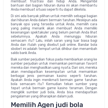
membuat frustrasi dari hidup Anda. Mengambil
bantuan dari bagian hiburan dunia ini akan membantu
Anda membuat situasi seperti itu dapat dikelola.
Di sini ada banyak pilihan untuk memilih sebagai bagian
dari hiburan Anda dalam bermain taruhan. Meskipun ada
banyak opsi yang tersedia untuk Anda, memilih cara
yang paling menarik akan membuat Anda memiliki
kesenangan spektakuler yang belum pernah Anda lihat
sebelumnya. Apakah Anda menunggu hiburan
semacam itu? Lalu, inilah saran yang luar biasa bagi
Anda dan itulah yang disebut judi online. Bandar bola
sbobet ini adalah tempat untuk dihibur dan menambah
saldo bank Anda.
Baik sumber perjudian fokus pada membiarkan orang ke
sumber perjudian untuk memainkan permainan favorit
mereka dan menghasilkan uang nyata. Dari sini, mereka
akan mendapatkan kesempatan untuk memainkan
berbagai jenis permainan kasino seperti taruhan.
Apakah Anda ingin menikmati bermain game taruhan
bola semacam itu? Kemudian tekan sumber yang
tepat untuk bermain game kasino teraman. Dengan
mengklik sumber judi bola, Anda bisa mendapatkan
pengalaman yang diharapkan dalam judi.
Memilih Agen judi bola