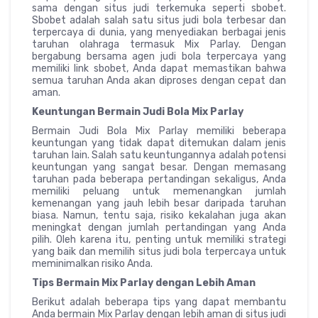
sama dengan situs judi terkemuka seperti sbobet.
Sbobet adalah salah satu situs judi bola terbesar dan
terpercaya di dunia, yang menyediakan berbagai jenis
taruhan olahraga termasuk Mix Parlay. Dengan
bergabung bersama agen judi bola terpercaya yang
memiliki link sbobet, Anda dapat memastikan bahwa
semua taruhan Anda akan diproses dengan cepat dan
aman.
Keuntungan Bermain Judi Bola Mix Parlay
Bermain Judi Bola Mix Parlay memiliki beberapa
keuntungan yang tidak dapat ditemukan dalam jenis
taruhan lain. Salah satu keuntungannya adalah potensi
keuntungan yang sangat besar. Dengan memasang
taruhan pada beberapa pertandingan sekaligus, Anda
memiliki peluang untuk memenangkan jumlah
kemenangan yang jauh lebih besar daripada taruhan
biasa. Namun, tentu saja, risiko kekalahan juga akan
meningkat dengan jumlah pertandingan yang Anda
pilih. Oleh karena itu, penting untuk memiliki strategi
yang baik dan memilih situs judi bola terpercaya untuk
meminimalkan risiko Anda.
Tips Bermain Mix Parlay dengan Lebih Aman
Berikut adalah beberapa tips yang dapat membantu
Anda bermain Mix Parlay dengan lebih aman di situs judi