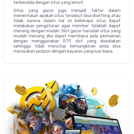
terkendala dengan situs yang lemot.
Situs yang gacor juga menjadi faktor dalam
menentukan apakah situs tersebut bisa disetting atau
tidak, karena dalam hal ini beberapa situs dapat
melakukan pengaturan agar member tidaklah dapat
menang dengan mudah. Slot gacor haruslah situs yang
mudah menang jika dapat membaca pola permainan
dengan menggunakan RTP slot yang disediakan
sehingga tidak menutup kemungkinan anda bisa
merasakan jackpon dengan bayaran yang luar biasa.