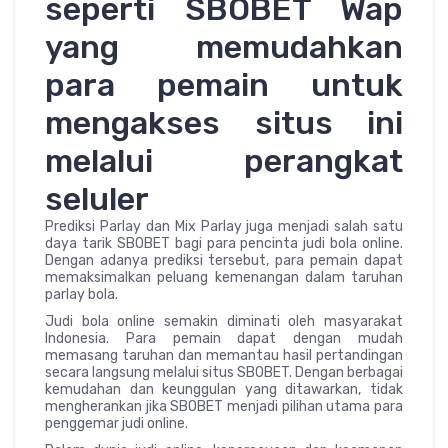
seperti SBOBET Wap
yang memudahkan
para pemain untuk
mengakses situs ini
melalui perangkat
seluler
Prediksi Parlay dan Mix Parlay juga menjadi salah satu
daya tarik SBOBET bagi para pencinta judi bola online.
Dengan adanya prediksi tersebut, para pemain dapat
memaksimalkan peluang kemenangan dalam taruhan
parlay bola.
Judi bola online semakin diminati oleh masyarakat
Indonesia. Para pemain dapat dengan mudah
memasang taruhan dan memantau hasil pertandingan
secara langsung melalui situs SBOBET. Dengan berbagai
kemudahan dan keunggulan yang ditawarkan, tidak
mengherankan jika SBOBET menjadi pilihan utama para
penggemar judi online.