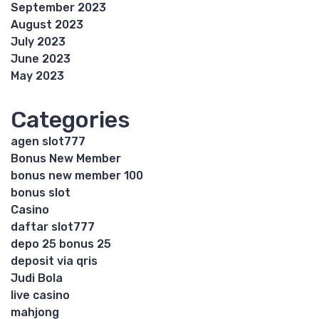
September 2023
August 2023
July 2023
June 2023
May 2023
Categories
agen slot777
Bonus New Member
bonus new member 100
bonus slot
Casino
daftar slot777
depo 25 bonus 25
deposit via qris
Judi Bola
live casino
mahjong