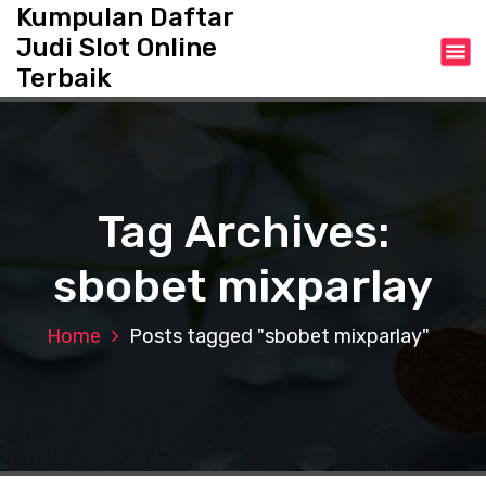
S
Kumpulan Daftar
k
Judi Slot Online
i
Terbaik
p
t
o
c
o
n
Tag Archives:
t
e
sbobet mixparlay
n
t
Home
Posts tagged "sbobet mixparlay"