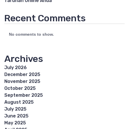
Taruhan Online Anda
Recent Comments
No comments to show.
Archives
July 2026
December 2025
November 2025
October 2025
September 2025
August 2025
July 2025
June 2025
May 2025