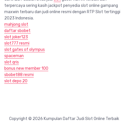
terpercaya sering kasih jackpot penyedia slot online gampang
maxwin terbaru dan judi online resmi dengan RTP Slot tertinggi
2023 Indonesia.
mahjong slot
daftar sbobet
slot joker123
slot777 resmi
slot gates of olympus
spaceman
slot qris
bonus new member 100
sbobet88 resmi
slot depo 20
Copyright © 2026 Kumpulan Daftar Judi Slot Online Terbaik