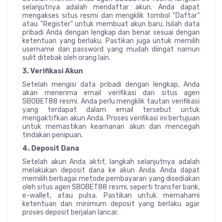
selanjutnya adalah mendaftar akun. Anda dapat
mengakses situs resmi dan mengklik tombol “Daftar”
atau “Register” untuk membuat akun baru. Isilah data
pribadi Anda dengan lengkap dan benar sesuai dengan
ketentuan yang berlaku. Pastikan juga untuk memilih
username dan password yang mudah diingat namun
sulit ditebak oleh orang lain.
3. Verifikasi Akun
Setelah mengisi data pribadi dengan lengkap, Anda
akan menerima email verifikasi dari situs agen
SBOBET88 resmi. Anda perlu mengklik tautan verifikasi
yang terdapat dalam email tersebut untuk
mengaktifkan akun Anda. Proses verifikasi ini bertujuan
untuk memastikan keamanan akun dan mencegah
tindakan penipuan.
4. Deposit Dana
Setelah akun Anda aktif, langkah selanjutnya adalah
melakukan deposit dana ke akun Anda. Anda dapat
memilih berbagai metode pembayaran yang disediakan
oleh situs agen SBOBET88 resmi, seperti transfer bank,
e-wallet, atau pulsa. Pastikan untuk memahami
ketentuan dan minimum deposit yang berlaku agar
proses deposit berjalan lancar.