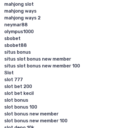
mahjong slot
mahjong ways
mahjong ways 2
neymar88
olympus1000
sbobet
sbobet88
situs bonus
situs slot bonus new member
situs slot bonus new member 100
Slot
slot 777
slot bet 200
slot bet kecil
slot bonus
slot bonus 100
slot bonus new member
slot bonus new member 100
slot depo 10k