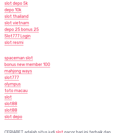
slot depo 5k
depo 10k
slot thailand
slot vietnam
depo 25 bonus 25
Slot777 Login
slot resmi
spaceman slot
bonus new member 100
mahjong ways
slot777
olympus
toto macau
slot
slot88
slot88
slot depo
CERIABET adalah situs judi
slot
gacor hari ini terbaik dan