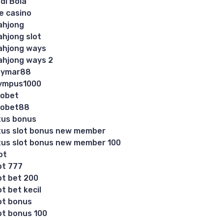
di Bola
ve casino
ahjong
hjong slot
hjong ways
hjong ways 2
eymar88
ympus1000
obet
bobet88
tus bonus
tus slot bonus new member
tus slot bonus new member 100
ot
ot 777
ot bet 200
ot bet kecil
ot bonus
ot bonus 100