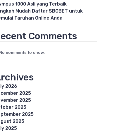
ympus 1000 Asli yang Terbaik
ngkah Mudah Daftar SBOBET untuk
mulai Taruhan Online Anda
ecent Comments
No comments to show.
rchives
ly 2026
ecember 2025
ovember 2025
tober 2025
eptember 2025
gust 2025
ly 2025