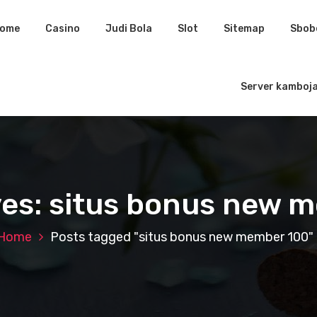
ome
Casino
Judi Bola
Slot
Sitemap
Sbob
Server kamboj
ves: situs bonus new 
Home
Posts tagged "situs bonus new member 100"