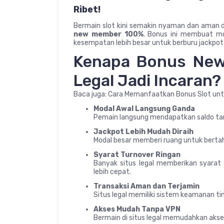
Ribet!
Bermain slot kini semakin nyaman dan aman 
new member 100%
. Bonus ini membuat mo
kesempatan lebih besar untuk berburu jackpot 
Kenapa Bonus New
Legal Jadi Incaran?
Baca juga: Cara Memanfaatkan Bonus Slot unt
Modal Awal Langsung Ganda
Pemain langsung mendapatkan saldo tamb
Jackpot Lebih Mudah Diraih
Modal besar memberi ruang untuk berta
Syarat Turnover Ringan
Banyak situs legal memberikan syarat
lebih cepat.
Transaksi Aman dan Terjamin
Situs legal memiliki sistem keamanan ti
Akses Mudah Tanpa VPN
Bermain di situs legal memudahkan akse