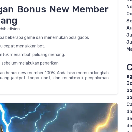
ngan Bonus New Member
N
Oc
pang
S
Au
bih efisien.
Ju
a beberapa game dan menemukan pola gacor.
Ju
alu cepat menaikkan bet.
Ma
r untuk menambah peluang menang.
n sebelum melakukan penarikan.
C
akan bonus new member 100%, Anda bisa memulai langkah
ag
luang jackpot tanpa ribet, dan menikmati pengalaman
B
bo
bo
Ca
da
de
de