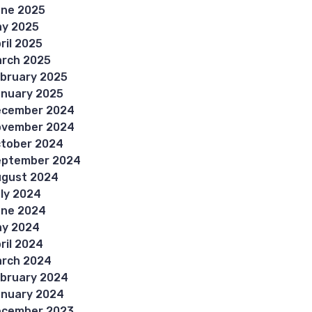
ne 2025
y 2025
ril 2025
rch 2025
bruary 2025
nuary 2025
ecember 2024
ovember 2024
tober 2024
eptember 2024
gust 2024
ly 2024
ne 2024
y 2024
ril 2024
rch 2024
bruary 2024
nuary 2024
ecember 2023