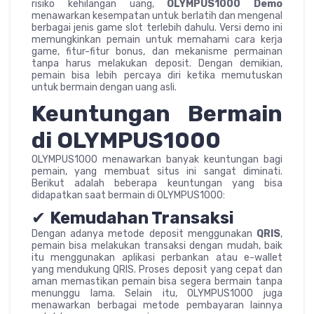
risiko kehilangan uang,
OLYMPUS1000 Demo
menawarkan kesempatan untuk berlatih dan mengenal
berbagai jenis game slot terlebih dahulu. Versi demo ini
memungkinkan pemain untuk memahami cara kerja
game, fitur-fitur bonus, dan mekanisme permainan
tanpa harus melakukan deposit. Dengan demikian,
pemain bisa lebih percaya diri ketika memutuskan
untuk bermain dengan uang asli.
Keuntungan Bermain
di OLYMPUS1000
OLYMPUS1000 menawarkan banyak keuntungan bagi
pemain, yang membuat situs ini sangat diminati.
Berikut adalah beberapa keuntungan yang bisa
didapatkan saat bermain di OLYMPUS1000:
✔
Kemudahan Transaksi
Dengan adanya metode deposit menggunakan
QRIS
,
pemain bisa melakukan transaksi dengan mudah, baik
itu menggunakan aplikasi perbankan atau e-wallet
yang mendukung QRIS. Proses deposit yang cepat dan
aman memastikan pemain bisa segera bermain tanpa
menunggu lama. Selain itu, OLYMPUS1000 juga
menawarkan berbagai metode pembayaran lainnya