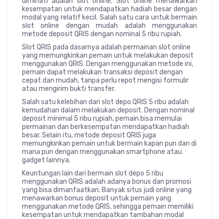
diminati adalah slot online. Slot online menawarkan
kesempatan untuk mendapatkan hadiah besar dengan
modal yang relatif kecil. Salah satu cara untuk bermain
slot online dengan mudah adalah menggunakan
metode deposit QRIS dengan nominal 5 ribu rupiah.
Slot QRIS pada dasarnya adalah permainan slot online
yang memungkinkan pemain untuk melakukan deposit
menggunakan QRIS. Dengan menggunakan metode ini,
pemain dapat melakukan transaksi deposit dengan
cepat dan mudah, tanpa perlu repot mengisi formulir
atau mengirim bukti transfer.
Salah satu kelebihan dari slot depo QRIS 5 ribu adalah
kemudahan dalam melakukan deposit. Dengan nominal
deposit minimal 5 ribu rupiah, pemain bisa memulai
permainan dan berkesempatan mendapatkan hadiah
besar. Selain itu, metode deposit QRIS juga
memungkinkan pemain untuk bermain kapan pun dan di
mana pun dengan menggunakan smartphone atau
gadget lainnya.
Keuntungan lain dari bermain slot depo 5 ribu
menggunakan QRIS adalah adanya bonus dan promosi
yang bisa dimanfaatkan. Banyak situs judi online yang
menawarkan bonus deposit untuk pemain yang
menggunakan metode QRIS, sehingga pemain memiliki
kesempatan untuk mendapatkan tambahan modal