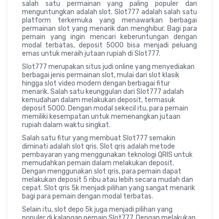
salah satu permainan yang paling populer dan
menguntungkan adalah slot. Slot777 adalah salah satu
platform terkemuka yang menawarkan berbagai
permainan slot yang menarik dan menghibur. Bagi para
pemain yang ingin mencari keberuntungan dengan
modal terbatas, deposit 5000 bisa menjadi peluang
emas untuk meraih jutaan rupiah di Slot777.
Slot777 merupakan situs judi online yang menyediakan
berbagai jenis permainan slot, mulai dari slot klasik
hingga slot video modern dengan berbagai fitur
menarik. Salah satu keunggulan dari Slot777 adalah
kemudahan dalam melakukan deposit, termasuk
deposit 5000. Dengan modal sekecil itu, para pemain
memiliki kesempatan untuk memenangkan jutaan
rupiah dalam waktu singkat.
Salah satu fitur yang membuat Slot777 semakin
diminati adalah slot qris. Slot qris adalah metode
pembayaran yang menggunakan teknologi QRIS untuk
memudahkan pemain dalam melakukan deposit.
Dengan menggunakan slot qris, para pemain dapat
melakukan deposit 5 ribu atau lebih secara mudah dan
cepat. Slot qris 5k menjadi pilihan yang sangat menarik
bagi para pemain dengan modal terbatas.
Selain itu, slot depo 5k juga menjadi pilihan yang
populer di kalangan pemain Slot777. Dengan melakukan