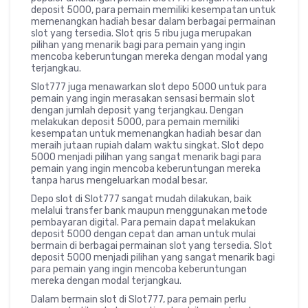
deposit 5000, para pemain memiliki kesempatan untuk
memenangkan hadiah besar dalam berbagai permainan
slot yang tersedia. Slot qris 5 ribu juga merupakan
pilihan yang menarik bagi para pemain yang ingin
mencoba keberuntungan mereka dengan modal yang
terjangkau.
Slot777 juga menawarkan slot depo 5000 untuk para
pemain yang ingin merasakan sensasi bermain slot
dengan jumlah deposit yang terjangkau. Dengan
melakukan deposit 5000, para pemain memiliki
kesempatan untuk memenangkan hadiah besar dan
meraih jutaan rupiah dalam waktu singkat. Slot depo
5000 menjadi pilihan yang sangat menarik bagi para
pemain yang ingin mencoba keberuntungan mereka
tanpa harus mengeluarkan modal besar.
Depo slot di Slot777 sangat mudah dilakukan, baik
melalui transfer bank maupun menggunakan metode
pembayaran digital. Para pemain dapat melakukan
deposit 5000 dengan cepat dan aman untuk mulai
bermain di berbagai permainan slot yang tersedia. Slot
deposit 5000 menjadi pilihan yang sangat menarik bagi
para pemain yang ingin mencoba keberuntungan
mereka dengan modal terjangkau.
Dalam bermain slot di Slot777, para pemain perlu