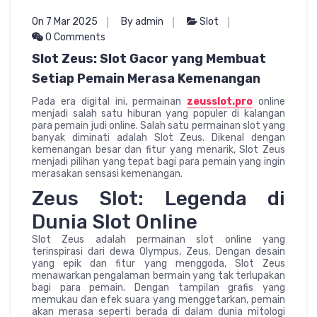
On 7 Mar 2025
By admin
Slot
0 Comments
Slot Zeus: Slot Gacor yang Membuat
Setiap Pemain Merasa Kemenangan
Pada era digital ini, permainan
zeusslot.pro
online
menjadi salah satu hiburan yang populer di kalangan
para pemain judi online. Salah satu permainan slot yang
banyak diminati adalah Slot Zeus. Dikenal dengan
kemenangan besar dan fitur yang menarik, Slot Zeus
menjadi pilihan yang tepat bagi para pemain yang ingin
merasakan sensasi kemenangan.
Zeus Slot: Legenda di
Dunia Slot Online
Slot Zeus adalah permainan slot online yang
terinspirasi dari dewa Olympus, Zeus. Dengan desain
yang epik dan fitur yang menggoda, Slot Zeus
menawarkan pengalaman bermain yang tak terlupakan
bagi para pemain. Dengan tampilan grafis yang
memukau dan efek suara yang menggetarkan, pemain
akan merasa seperti berada di dalam dunia mitologi