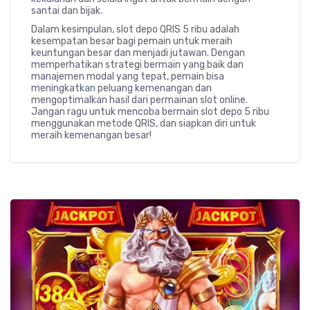
santai dan bijak.
Dalam kesimpulan, slot depo QRIS 5 ribu adalah
kesempatan besar bagi pemain untuk meraih
keuntungan besar dan menjadi jutawan. Dengan
memperhatikan strategi bermain yang baik dan
manajemen modal yang tepat, pemain bisa
meningkatkan peluang kemenangan dan
mengoptimalkan hasil dari permainan slot online.
Jangan ragu untuk mencoba bermain slot depo 5 ribu
menggunakan metode QRIS, dan siapkan diri untuk
meraih kemenangan besar!