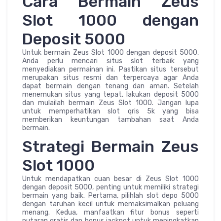
Cara Bermain Zeus
Slot 1000 dengan
Deposit 5000
Untuk bermain Zeus Slot 1000 dengan deposit 5000,
Anda perlu mencari situs slot terbaik yang
menyediakan permainan ini. Pastikan situs tersebut
merupakan situs resmi dan terpercaya agar Anda
dapat bermain dengan tenang dan aman. Setelah
menemukan situs yang tepat, lakukan deposit 5000
dan mulailah bermain Zeus Slot 1000. Jangan lupa
untuk memperhatikan slot qris 5k yang bisa
memberikan keuntungan tambahan saat Anda
bermain.
Strategi Bermain Zeus
Slot 1000
Untuk mendapatkan cuan besar di Zeus Slot 1000
dengan deposit 5000, penting untuk memiliki strategi
bermain yang baik. Pertama, pilihlah slot depo 5000
dengan taruhan kecil untuk memaksimalkan peluang
menang. Kedua, manfaatkan fitur bonus seperti
putaran gratis dan bonus jackpot untuk meningkatkan