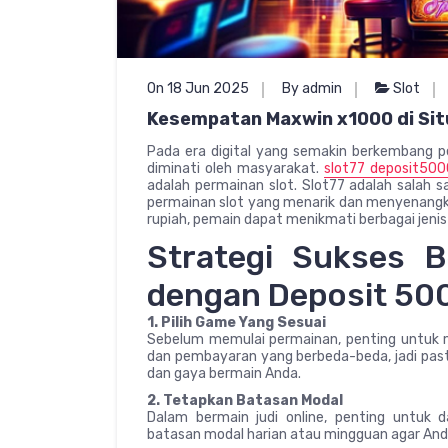
On 18 Jun 2025
By admin
Slot
Kesempatan Maxwin x1000 di Sit
Pada era digital yang semakin berkembang pes
diminati oleh masyarakat.
slot77 deposit50
adalah permainan slot. Slot77 adalah salah 
permainan slot yang menarik dan menyenangka
rupiah, pemain dapat menikmati berbagai jenis
Strategi Sukses B
dengan Deposit 50
1. Pilih Game Yang Sesuai
Sebelum memulai permainan, penting untuk m
dan pembayaran yang berbeda-beda, jadi past
dan gaya bermain Anda.
2. Tetapkan Batasan Modal
Dalam bermain judi online, penting untuk
batasan modal harian atau mingguan agar Anda