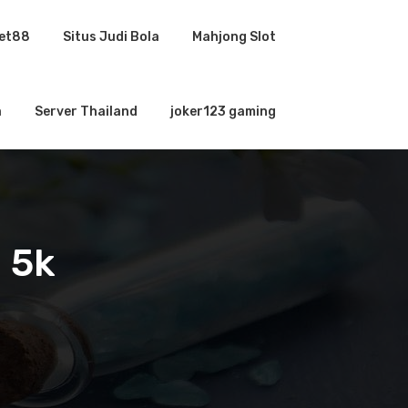
et88
Situs Judi Bola
Mahjong Slot
a
Server Thailand
joker123 gaming
 5k