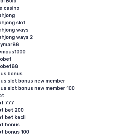
di Bola
ve casino
ahjong
hjong slot
hjong ways
hjong ways 2
eymar88
ympus1000
obet
bobet88
tus bonus
tus slot bonus new member
tus slot bonus new member 100
ot
ot 777
ot bet 200
ot bet kecil
ot bonus
ot bonus 100