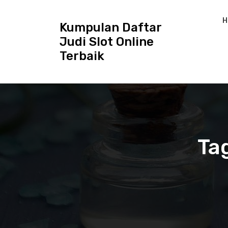
S
k
H
Kumpulan Daftar
i
p
Judi Slot Online
t
Terbaik
o
c
o
n
t
e
n
Ta
t