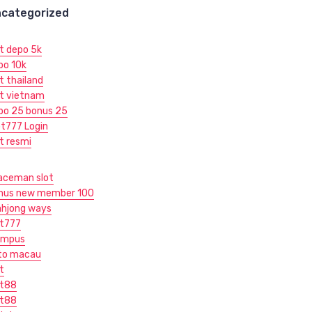
categorized
ot depo 5k
po 10k
t thailand
ot vietnam
po 25 bonus 25
ot777 Login
ot resmi
aceman slot
nus new member 100
hjong ways
ot777
ympus
to macau
t
ot88
ot88