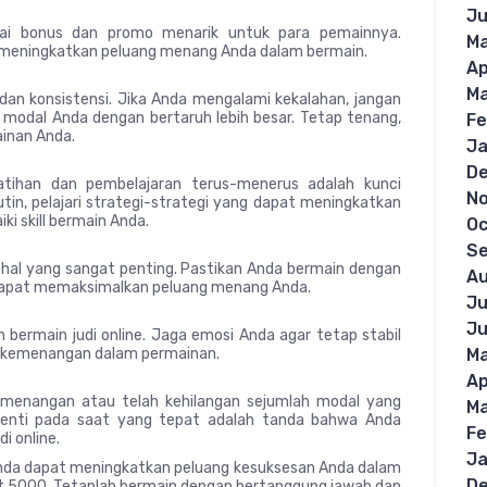
Ju
agai bonus dan promo menarik untuk para pemainnya.
Ma
 meningkatkan peluang menang Anda dalam bermain.
Ap
Ma
an konsistensi. Jika Anda mengalami kekalahan, jangan
odal Anda dengan bertaruh lebih besar. Tetap tenang,
Fe
ainan Anda.
Ja
D
atihan dan pembelajaran terus-menerus adalah kunci
N
utin, pelajari strategi-strategi yang dapat meningkatkan
i skill bermain Anda.
Oc
S
h hal yang sangat penting. Pastikan Anda bermain dengan
Au
dapat memaksimalkan peluang menang Anda.
Ju
Ju
bermain judi online. Jaga emosi Anda agar tetap stabil
Ma
n kemenangan dalam permainan.
Ap
emenangan atau telah kehilangan sejumlah modal yang
Ma
rhenti pada saat yang tepat adalah tanda bahwa Anda
Fe
i online.
Ja
 Anda dapat meningkatkan peluang kesuksesan Anda dalam
D
it 5000. Tetaplah bermain dengan bertanggung jawab dan