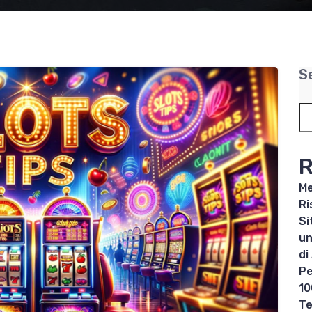
S
R
Me
Ri
Si
un
di
Pe
10
Te