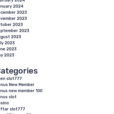
bruary 2024
nuary 2024
ecember 2023
ovember 2023
tober 2023
eptember 2023
gust 2023
ly 2023
ne 2023
y 2023
ategories
en slot777
onus New Member
nus new member 100
nus slot
sino
ftar slot777