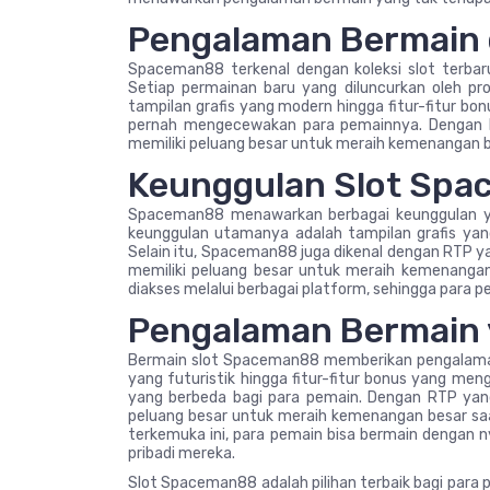
Pengalaman Bermain 
Spaceman88 terkenal dengan koleksi slot terbaru
Setiap permainan baru yang diluncurkan oleh provi
tampilan grafis yang modern hingga fitur-fitur b
pernah mengecewakan para pemainnya. Dengan RT
memiliki peluang besar untuk meraih kemenangan be
Keunggulan Slot Spa
Spaceman88 menawarkan berbagai keunggulan ya
keunggulan utamanya adalah tampilan grafis yan
Selain itu, Spaceman88 juga dikenal dengan RTP ya
memiliki peluang besar untuk meraih kemenangan
diakses melalui berbagai platform, sehingga para p
Pengalaman Bermain 
Bermain slot Spaceman88 memberikan pengalaman y
yang futuristik hingga fitur-fitur bonus yang me
yang berbeda bagi para pemain. Dengan RTP yang 
peluang besar untuk meraih kemenangan besar sa
terkemuka ini, para pemain bisa bermain dengan
pribadi mereka.
Slot Spaceman88 adalah pilihan terbaik bagi para