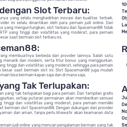
10
dengan Slot Terbaru:
Te
Ol
nya yang selalu menghadirkan inovasi dan kualitas terbaik.
der ini selalu dinantikan oleh para pemain judi online. Dari
La
onus yang menguntungkan, slot terbaru dari Spaceman88 tidak
Me
P yang tinggi dan volatilitas yang moderat, para pemain
sar saat bermain slot terbaru ini.
ceman88:
R
ng membuatnya berbeda dari provider lainnya. Salah satu
g menarik dan modern, serta fitur bonus yang menggiurkan.
ng tinggi dan volatilitas yang moderat, sehingga para pemain
 besar saat bermain slot ini. Slot Spaceman88 juga mudah
emain bisa bermain kapan saja dan di mana saja.
yang Tak Terlupakan:
A
ang tak terlupakan bagi para pemain. Dari tampilan grafis
Ju
nggiurkan, setiap putaran permainan akan memberikan sensasi
tinggi dan volatilitas yang moderat, para pemain memiliki
D
at bermain slot Spaceman88. Dengan dukungan dari provider
N
 nyaman dan aman, tanpa perlu khawatir akan keamanan data
Oc
S
 pemain judi online yang mencari pengalaman bermain yang tak