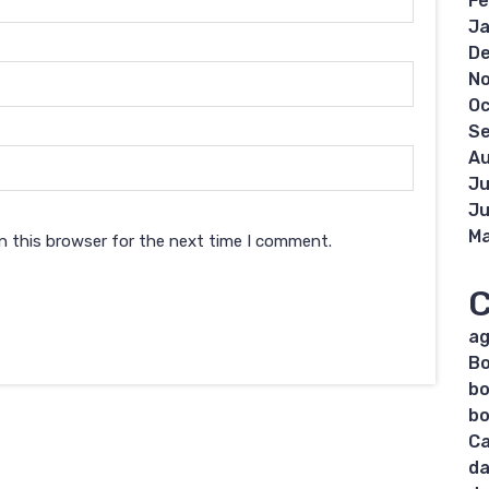
Fe
Ja
D
N
Oc
S
Au
Ju
Ju
Ma
n this browser for the next time I comment.
C
ag
B
bo
bo
Ca
da