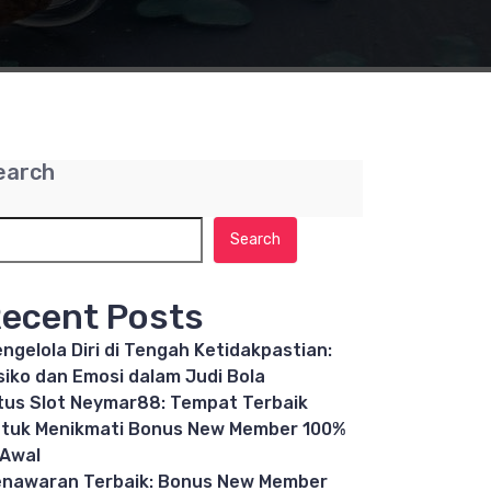
earch
Search
ecent Posts
ngelola Diri di Tengah Ketidakpastian:
siko dan Emosi dalam Judi Bola
tus Slot Neymar88: Tempat Terbaik
tuk Menikmati Bonus New Member 100%
 Awal
nawaran Terbaik: Bonus New Member