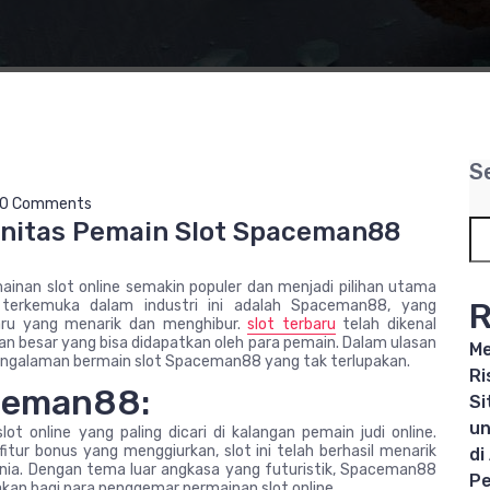
S
0 Comments
nitas Pemain Slot Spaceman88
inan slot online semakin populer dan menjadi pilihan utama
R
r terkemuka dalam industri ini adalah Spaceman88, yang
aru yang menarik dan menghibur.
slot terbaru
telah dikenal
an besar yang bisa didapatkan oleh para pemain. Dalam ulasan
Me
pengalaman bermain slot Spaceman88 yang tak terlupakan.
Ri
ceman88:
Si
un
 online yang paling dicari di kalangan pemain judi online.
itur bonus yang menggiurkan, slot ini telah berhasil menarik
di
unia. Dengan tema luar angkasa yang futuristik, Spaceman88
Pe
an bagi para penggemar permainan slot online.