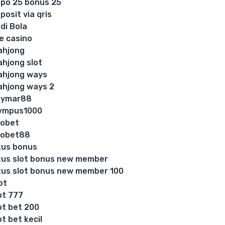
po 25 bonus 25
posit via qris
di Bola
ve casino
ahjong
hjong slot
hjong ways
hjong ways 2
eymar88
ympus1000
obet
bobet88
tus bonus
tus slot bonus new member
tus slot bonus new member 100
ot
ot 777
ot bet 200
ot bet kecil