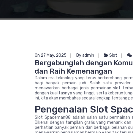
On 27 May, 2025
By admin
Slot
Bergabunglah dengan Komu
dan Raih Kemenangan
Dalam era teknologi yang terus berkembang, perma
bagi banyak pemain judi. Salah satu provide
menawarkan berbagai jenis permainan slot terb
dengan kualitasnya yang tinggi, serta keberuntung
ini, kita akan membahas secara lengkap tentang 
Pengenalan Slot Spa
Slot Spaceman88 adalah salah satu permainan slot
Dikenal dengan tampilan grafis yang menarik dan f
perhatian banyak pemain dari berbagai belahan d
menawarkan pengalaman bermain yang tak terlupak