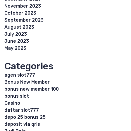
November 2023
October 2023
September 2023
August 2023
July 2023
June 2023
May 2023
Categories
agen slot777
Bonus New Member
bonus new member 100
bonus slot
Casino
daftar slot777
depo 25 bonus 25
deposit via qris