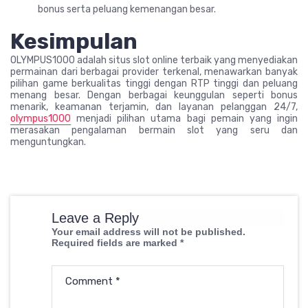
bonus serta peluang kemenangan besar.
Kesimpulan
OLYMPUS1000 adalah situs slot online terbaik yang menyediakan
permainan dari berbagai provider terkenal, menawarkan banyak
pilihan game berkualitas tinggi dengan RTP tinggi dan peluang
menang besar. Dengan berbagai keunggulan seperti bonus
menarik, keamanan terjamin, dan layanan pelanggan 24/7,
olympus1000
menjadi pilihan utama bagi pemain yang ingin
merasakan pengalaman bermain slot yang seru dan
menguntungkan.
Leave a Reply
Your email address will not be published.
Required fields are marked
*
Comment
*