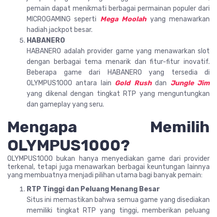
pemain dapat menikmati berbagai permainan populer dari
MICROGAMING seperti
Mega Moolah
yang menawarkan
hadiah jackpot besar.
HABANERO
HABANERO adalah provider game yang menawarkan slot
dengan berbagai tema menarik dan fitur-fitur inovatif.
Beberapa game dari HABANERO yang tersedia di
OLYMPUS1000 antara lain
Gold Rush
dan
Jungle Jim
yang dikenal dengan tingkat RTP yang menguntungkan
dan gameplay yang seru.
Mengapa Memilih
OLYMPUS1000?
OLYMPUS1000 bukan hanya menyediakan game dari provider
terkenal, tetapi juga menawarkan berbagai keuntungan lainnya
yang membuatnya menjadi pilihan utama bagi banyak pemain:
RTP Tinggi dan Peluang Menang Besar
Situs ini memastikan bahwa semua game yang disediakan
memiliki tingkat RTP yang tinggi, memberikan peluang