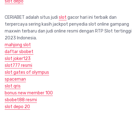
slot depo
CERIABET adalah situs judi
slot
gacor hari ini terbaik dan
terpercaya sering kasih jackpot penyedia slot online gampang
maxwin terbaru dan judi online resmi dengan RTP Slot tertinggi
2023 Indonesia.
mahjong slot
daftar sbobet
slot joker123
slot777 resmi
slot gates of olympus
spaceman
slot qris
bonus new member 100
sbobet88 resmi
slot depo 20