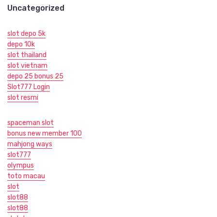
Uncategorized
slot depo 5k
depo 10k
slot thailand
slot vietnam
depo 25 bonus 25
Slot777 Login
slot resmi
spaceman slot
bonus new member 100
mahjong ways
slot777
olympus
toto macau
slot
slot88
slot88