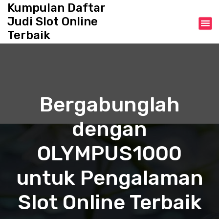
S
Kumpulan Daftar
k
Judi Slot Online
i
Terbaik
p
t
o
c
o
n
Bergabunglah
t
e
dengan
n
t
OLYMPUS1000
untuk Pengalaman
Slot Online Terbaik