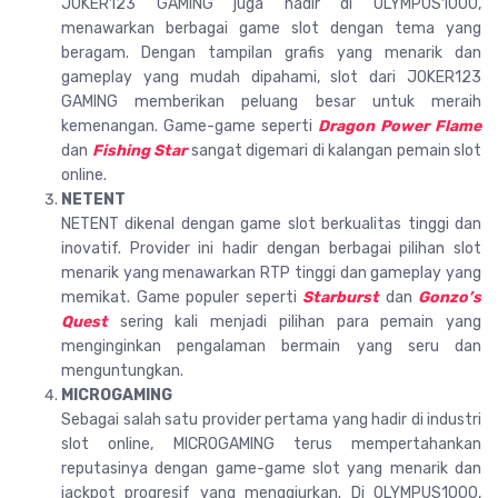
JOKER123 GAMING juga hadir di OLYMPUS1000,
menawarkan berbagai game slot dengan tema yang
beragam. Dengan tampilan grafis yang menarik dan
gameplay yang mudah dipahami, slot dari JOKER123
GAMING memberikan peluang besar untuk meraih
kemenangan. Game-game seperti
Dragon Power Flame
dan
Fishing Star
sangat digemari di kalangan pemain slot
online.
NETENT
NETENT dikenal dengan game slot berkualitas tinggi dan
inovatif. Provider ini hadir dengan berbagai pilihan slot
menarik yang menawarkan RTP tinggi dan gameplay yang
memikat. Game populer seperti
Starburst
dan
Gonzo’s
Quest
sering kali menjadi pilihan para pemain yang
menginginkan pengalaman bermain yang seru dan
menguntungkan.
MICROGAMING
Sebagai salah satu provider pertama yang hadir di industri
slot online, MICROGAMING terus mempertahankan
reputasinya dengan game-game slot yang menarik dan
jackpot progresif yang menggiurkan. Di OLYMPUS1000,