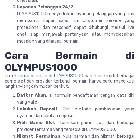
dinavigasi.
Layanan Pelanggan 24/7
OLYMPUS1000 menyediakan layanan pelanggan yang siap
membantu kapan saja. Tim customer service yang
profesional dan responsif dapat dihubungi melalui live
chat, siap menjawab pertanyaan atau menyelesaikan
masalah yang dihadapi pemain.
Cara Bermain di
OLYMPUS1000
Untuk mulai bermain di OLYMPUS1000 dan menikmati berbagai
game slot dari provider terkenal, pemain hanya perlu mengikuti
langkah-langkah mudah berikut:
Daftar Akun
: Isi formulir pendaftaran dengan data diri
yang valid.
Lakukan Deposit
: Pilih metode pembayaran yang
nyaman dan lakukan deposit.
Pilih Game Slot
: Temukan game slot dari berbagai
provider ternama yang tersedia di OLYMPUS1000.
Nikmati Permainan
: Mulai bermain dan nikmati berbagai