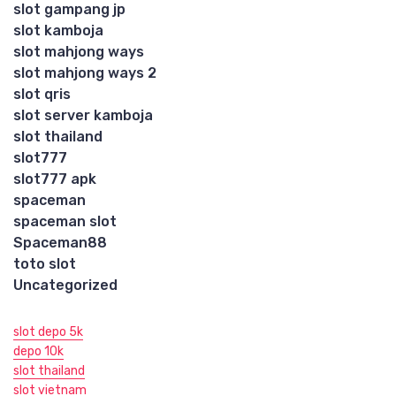
slot gampang jp
slot kamboja
slot mahjong ways
slot mahjong ways 2
slot qris
slot server kamboja
slot thailand
slot777
slot777 apk
spaceman
spaceman slot
Spaceman88
toto slot
Uncategorized
slot depo 5k
depo 10k
slot thailand
slot vietnam