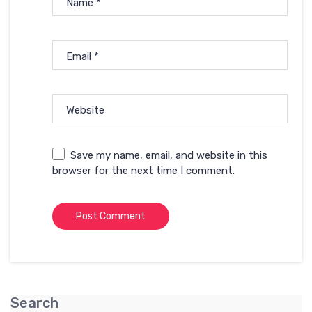
Name
*
Email
*
Website
Save my name, email, and website in this
browser for the next time I comment.
Search