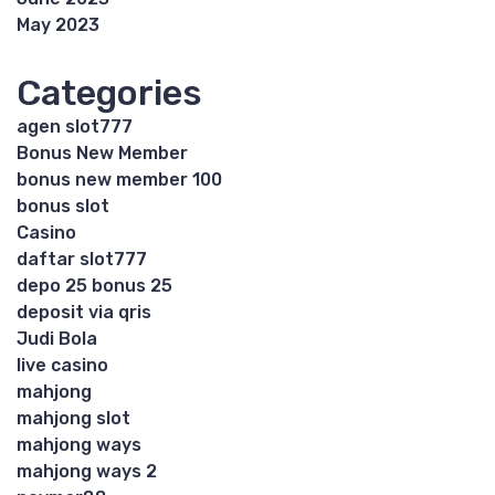
May 2023
Categories
agen slot777
Bonus New Member
bonus new member 100
bonus slot
Casino
daftar slot777
depo 25 bonus 25
deposit via qris
Judi Bola
live casino
mahjong
mahjong slot
mahjong ways
mahjong ways 2