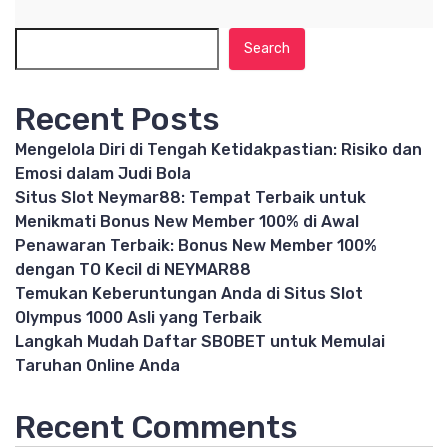
Search
Recent Posts
Mengelola Diri di Tengah Ketidakpastian: Risiko dan
Emosi dalam Judi Bola
Situs Slot Neymar88: Tempat Terbaik untuk
Menikmati Bonus New Member 100% di Awal
Penawaran Terbaik: Bonus New Member 100%
dengan TO Kecil di NEYMAR88
Temukan Keberuntungan Anda di Situs Slot
Olympus 1000 Asli yang Terbaik
Langkah Mudah Daftar SBOBET untuk Memulai
Taruhan Online Anda
Recent Comments