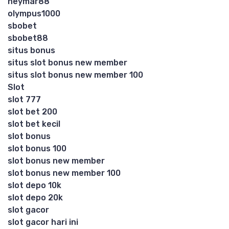
neymar88
olympus1000
sbobet
sbobet88
situs bonus
situs slot bonus new member
situs slot bonus new member 100
Slot
slot 777
slot bet 200
slot bet kecil
slot bonus
slot bonus 100
slot bonus new member
slot bonus new member 100
slot depo 10k
slot depo 20k
slot gacor
slot gacor hari ini