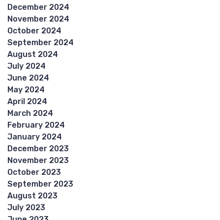
December 2024
November 2024
October 2024
September 2024
August 2024
July 2024
June 2024
May 2024
April 2024
March 2024
February 2024
January 2024
December 2023
November 2023
October 2023
September 2023
August 2023
July 2023
June 2023