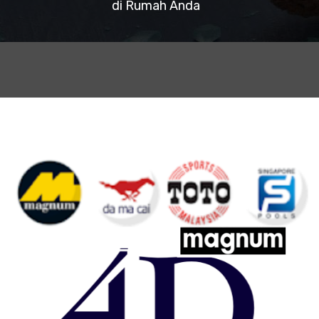
di Rumah Anda