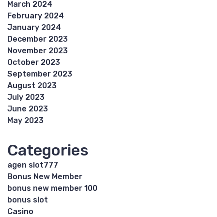
March 2024
February 2024
January 2024
December 2023
November 2023
October 2023
September 2023
August 2023
July 2023
June 2023
May 2023
Categories
agen slot777
Bonus New Member
bonus new member 100
bonus slot
Casino