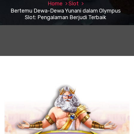
Home
Slot
Bertemu Dewa-Dewa Yunani dalam Olympus
Slot: Pengalaman Berjudi Terbaik