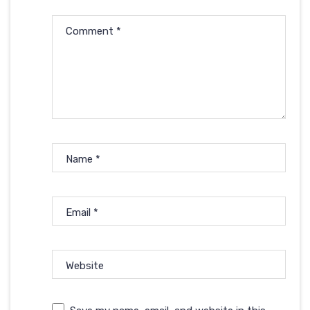
Comment
*
Name
*
Email
*
Website