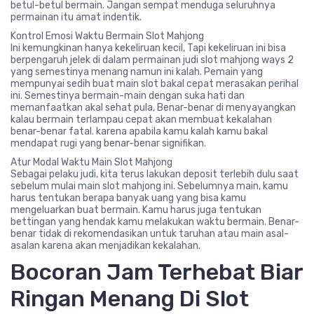
betul-betul bermain. Jangan sempat menduga seluruhnya
permainan itu amat indentik.
Kontrol Emosi Waktu Bermain Slot Mahjong
Ini kemungkinan hanya kekeliruan kecil, Tapi kekeliruan ini bisa
berpengaruh jelek di dalam permainan judi slot mahjong ways 2
yang semestinya menang namun ini kalah. Pemain yang
mempunyai sedih buat main slot bakal cepat merasakan perihal
ini. Semestinya bermain-main dengan suka hati dan
memanfaatkan akal sehat pula, Benar-benar di menyayangkan
kalau bermain terlampau cepat akan membuat kekalahan
benar-benar fatal. karena apabila kamu kalah kamu bakal
mendapat rugi yang benar-benar signifikan.
Atur Modal Waktu Main Slot Mahjong
Sebagai pelaku judi, kita terus lakukan deposit terlebih dulu saat
sebelum mulai main slot mahjong ini. Sebelumnya main, kamu
harus tentukan berapa banyak uang yang bisa kamu
mengeluarkan buat bermain. Kamu harus juga tentukan
bettingan yang hendak kamu melakukan waktu bermain. Benar-
benar tidak di rekomendasikan untuk taruhan atau main asal-
asalan karena akan menjadikan kekalahan.
Bocoran Jam Terhebat Biar
Ringan Menang Di Slot