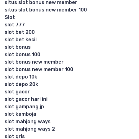
situs slot bonus new member
situs slot bonus new member 100
Slot
slot 777
slot bet 200
slot bet kecil
slot bonus
slot bonus 100
slot bonus new member
slot bonus new member 100
slot depo 10k
slot depo 20k
slot gacor
slot gacor hari ini
slot gampang jp
slot kamboja
slot mahjong ways
slot mahjong ways 2
slot qris