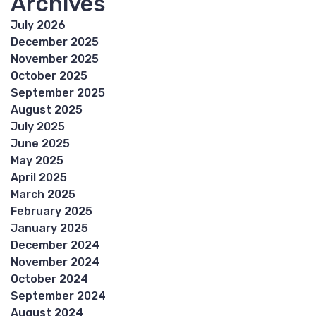
Archives
July 2026
December 2025
November 2025
October 2025
September 2025
August 2025
July 2025
June 2025
May 2025
April 2025
March 2025
February 2025
January 2025
December 2024
November 2024
October 2024
September 2024
August 2024