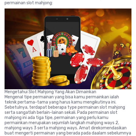
permainan slot mahjong:
Mengetahui Slot Mahjong Yang Akan Dimainkan
Mengenal tipe permainan yang bisa kamu permainkan ialah
teknik pertama-tama yang harus kamu mengikutinya ini.
Sebetulnya, terdapat beberapa type permainan slot mahjong
serta sangatlah berlain-lainan sekali. Pada permainan slot
mahjong ini ada tiga tipe, permainan yang perlu kamu
permainkan merupakan sejumlah langkah mahjong ways 2,
mahjong ways 3 serta mahjong ways. Amat direkomendasikan
buat mengerti permainan yang berada pada daalam sebelumnya