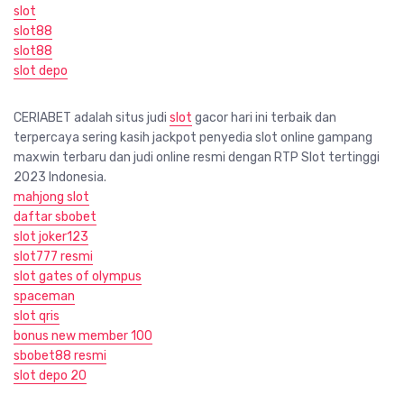
slot
slot88
slot88
slot depo
CERIABET adalah situs judi
slot
gacor hari ini terbaik dan
terpercaya sering kasih jackpot penyedia slot online gampang
maxwin terbaru dan judi online resmi dengan RTP Slot tertinggi
2023 Indonesia.
mahjong slot
daftar sbobet
slot joker123
slot777 resmi
slot gates of olympus
spaceman
slot qris
bonus new member 100
sbobet88 resmi
slot depo 20