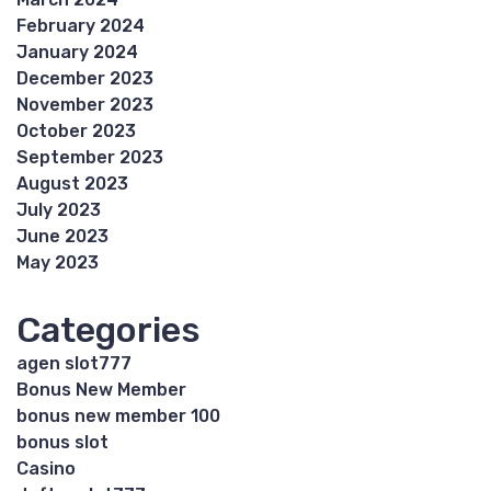
February 2024
January 2024
December 2023
November 2023
October 2023
September 2023
August 2023
July 2023
June 2023
May 2023
Categories
agen slot777
Bonus New Member
bonus new member 100
bonus slot
Casino