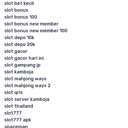
slot bet kecil
slot bonus
slot bonus 100
slot bonus new member
slot bonus new member 100
slot depo 10k
slot depo 20k
slot gacor
slot gacor hari ini
slot gampang jp
slot kamboja
slot mahjong ways
slot mahjong ways 2
slot qris
slot server kamboja
slot thailand
slot777
slot777 apk
spaceman