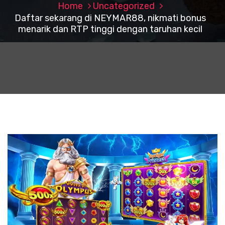
Home
Uncategorized
Daftar sekarang di NEYMAR88, nikmati bonus
menarik dan RTP tinggi dengan taruhan kecil