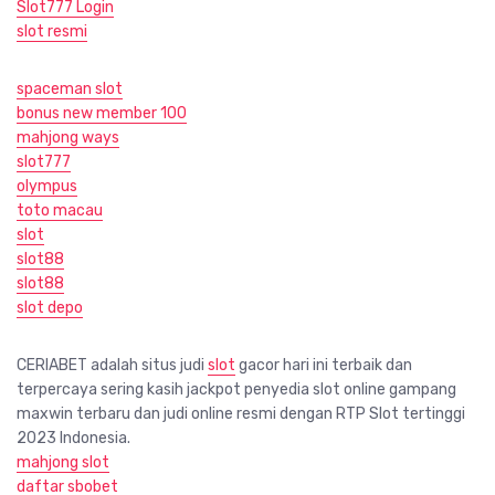
Slot777 Login
slot resmi
spaceman slot
bonus new member 100
mahjong ways
slot777
olympus
toto macau
slot
slot88
slot88
slot depo
CERIABET adalah situs judi
slot
gacor hari ini terbaik dan
terpercaya sering kasih jackpot penyedia slot online gampang
maxwin terbaru dan judi online resmi dengan RTP Slot tertinggi
2023 Indonesia.
mahjong slot
daftar sbobet