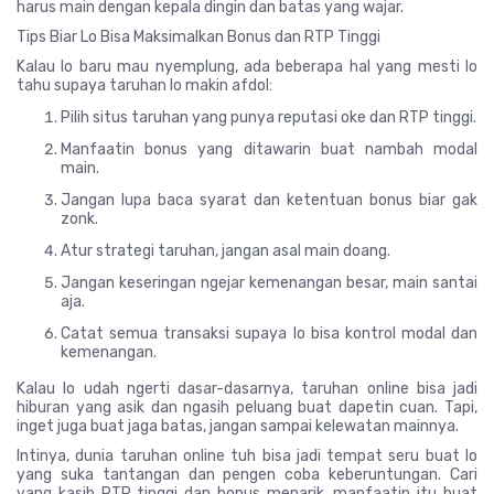
harus main dengan kepala dingin dan batas yang wajar.
Tips Biar Lo Bisa Maksimalkan Bonus dan RTP Tinggi
Kalau lo baru mau nyemplung, ada beberapa hal yang mesti lo
tahu supaya taruhan lo makin afdol:
Pilih situs taruhan yang punya reputasi oke dan RTP tinggi.
Manfaatin bonus yang ditawarin buat nambah modal
main.
Jangan lupa baca syarat dan ketentuan bonus biar gak
zonk.
Atur strategi taruhan, jangan asal main doang.
Jangan keseringan ngejar kemenangan besar, main santai
aja.
Catat semua transaksi supaya lo bisa kontrol modal dan
kemenangan.
Kalau lo udah ngerti dasar-dasarnya, taruhan online bisa jadi
hiburan yang asik dan ngasih peluang buat dapetin cuan. Tapi,
inget juga buat jaga batas, jangan sampai kelewatan mainnya.
Intinya, dunia taruhan online tuh bisa jadi tempat seru buat lo
yang suka tantangan dan pengen coba keberuntungan. Cari
yang kasih RTP tinggi dan bonus menarik, manfaatin itu buat