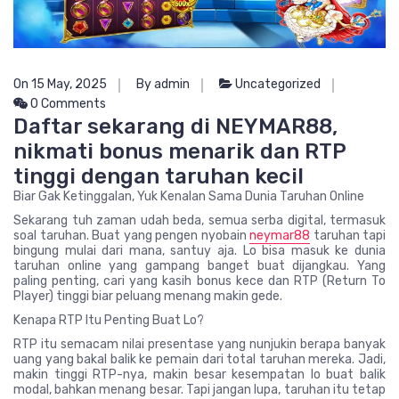
On 15 May, 2025
By admin
Uncategorized
0 Comments
Daftar sekarang di NEYMAR88,
nikmati bonus menarik dan RTP
tinggi dengan taruhan kecil
Biar Gak Ketinggalan, Yuk Kenalan Sama Dunia Taruhan Online
Sekarang tuh zaman udah beda, semua serba digital, termasuk
soal taruhan. Buat yang pengen nyobain
neymar88
taruhan tapi
bingung mulai dari mana, santuy aja. Lo bisa masuk ke dunia
taruhan online yang gampang banget buat dijangkau. Yang
paling penting, cari yang kasih bonus kece dan RTP (Return To
Player) tinggi biar peluang menang makin gede.
Kenapa RTP Itu Penting Buat Lo?
RTP itu semacam nilai presentase yang nunjukin berapa banyak
uang yang bakal balik ke pemain dari total taruhan mereka. Jadi,
makin tinggi RTP-nya, makin besar kesempatan lo buat balik
modal, bahkan menang besar. Tapi jangan lupa, taruhan itu tetap