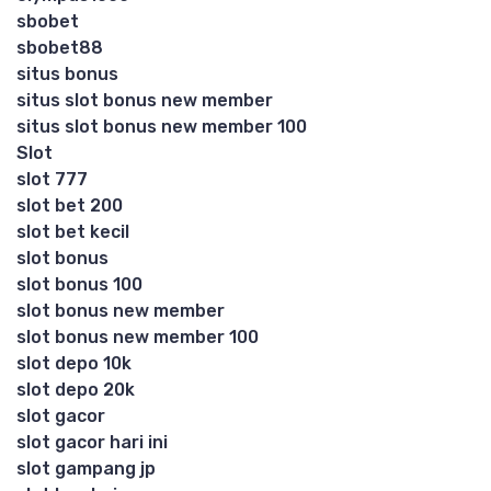
sbobet
sbobet88
situs bonus
situs slot bonus new member
situs slot bonus new member 100
Slot
slot 777
slot bet 200
slot bet kecil
slot bonus
slot bonus 100
slot bonus new member
slot bonus new member 100
slot depo 10k
slot depo 20k
slot gacor
slot gacor hari ini
slot gampang jp