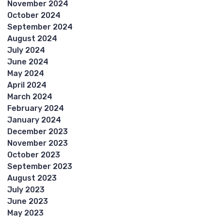
November 2024
October 2024
September 2024
August 2024
July 2024
June 2024
May 2024
April 2024
March 2024
February 2024
January 2024
December 2023
November 2023
October 2023
September 2023
August 2023
July 2023
June 2023
May 2023