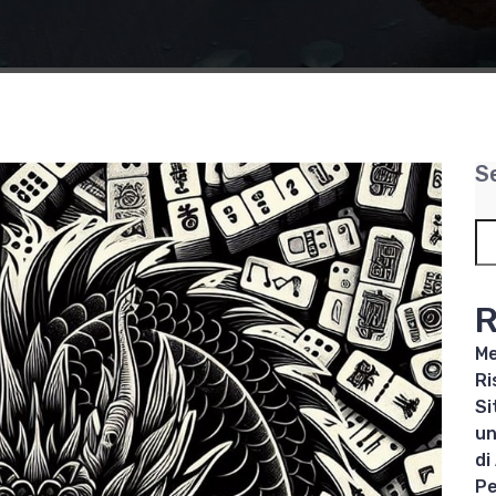
S
R
Me
Ri
Si
un
di
Pe