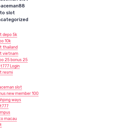
paceman88
to slot
categorized
ot depo 5k
po 10k
t thailand
ot vietnam
po 25 bonus 25
ot777 Login
ot resmi
aceman slot
nus new member 100
hjong ways
ot777
ympus
to macau
t