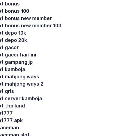
ot bonus
ot bonus 100
ot bonus new member
ot bonus new member 100
ot depo 10k
ot depo 20k
ot gacor
ot gacor hari ini
ot gampang jp
ot kamboja
ot mahjong ways
ot mahjong ways 2
ot qris
ot server kamboja
ot thailand
ot777
ot777 apk
paceman
aceman slot