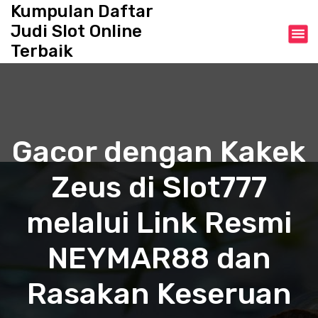
S
Kumpulan Daftar
k
Judi Slot Online
i
Terbaik
p
t
o
c
o
n
Gacor dengan Kakek
t
e
Zeus di Slot777
n
t
melalui Link Resmi
NEYMAR88 dan
Rasakan Keseruan