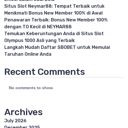
Situs Slot Neymar88: Tempat Terbaik untuk
Menikmati Bonus New Member 100% di Awal
Penawaran Terbaik: Bonus New Member 100%
dengan TO Kecil di NEYMAR88
Temukan Keberuntungan Anda di Situs Slot
Olympus 1000 Asli yang Terbaik
Langkah Mudah Daftar SBOBET untuk Memulai
Taruhan Online Anda
Recent Comments
No comments to show.
Archives
July 2026
December 2025