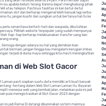
i CS yang akan tersedia selama 24 jam. Para member dapat
Ju
m isu apabila belum terang. Karena dapat menghubungi pihak
 atau telepon. Pastinya fasilitas ini kan betul-betul
Ma
rmainan slot dan berharap mengenal lebih banyak lagi serba-
Ap
ena itu, jangan kuatir dan sungkan untuk bertanya hal itu ke
Ma
Fe
u perlu senantiasa berhati-hati dan waspada, dibutuhkan
erpercaya. Pilihlah website terpopuler yang sudah mempunyai
Ja
atilah tiap-tiap berharap melaksanakan transfer uang dan
D
arang orang.
N
ya. Semoga dengan adanya isu hal yang demikian kian
Oc
ntuk bermain, jangan hingga kau mengalami kerugian imbas
ongan terjadi di dunia maya sehingga kita mesti meningkatkan
S
Au
man di Web Slot Gacor
Ju
Ju
Ma
ot Laman pasti siapkan suatu data memiliki arti buat banyak
Ap
tentang-tentang dalam Web Slot Laman Laman itu. Bayaran
Ma
lit menerpa web yang kembali jalan, melainkan pula ini jadi
ain pula meregistrasikan di Slot Gacor 2023 dengan
Fe
Ja
 ini jadi Ramai Di datangi dikarenakan sistem mainnya
D