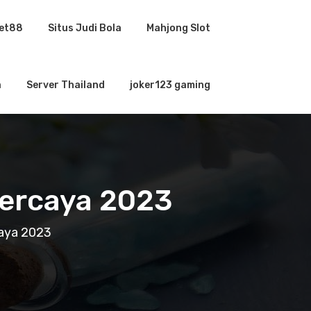
et88
Situs Judi Bola
Mahjong Slot
a
Server Thailand
joker123 gaming
percaya 2023
caya 2023