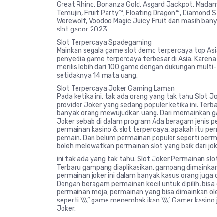
Great Rhino, Bonanza Gold, Asgard Jackpot, Madam
Temujin, Fruit Party™, Floating Dragon™, Diamond St
Werewolf, Voodoo Magic Juicy Fruit dan masih banya
slot gacor 2023.
Slot Terpercaya Spadegaming
Mainkan segala game slot demo terpercaya top A
penyedia game terpercaya terbesar di Asia. Karen
merilis lebih dari 100 game dengan dukungan multi
setidaknya 14 mata uang.
Slot Terpercaya Joker Gaming Laman
Pada ketika ini, tak ada orang yang tak tahu Slot 
provider Joker yang sedang populer ketika ini. Te
banyak orang mewujudkan uang. Dari memainkan game
Joker sebab di dalam program Ada beragam jenis per
permainan kasino & slot terpercaya, apakah itu p
pemain. Dan belum permainan populer seperti per
boleh melewatkan permainan slot yang baik dari jok
ini tak ada yang tak tahu. Slot Joker Permainan slot
Terbaru gampang diaplikasikan, gampang dimainka
permainan joker ini dalam banyak kasus orang juga
Dengan beragam permainan kecil untuk dipilih, bisa
permainan meja, permainan yang bisa dimainkan ol
seperti \\\” game menembak ikan \\\” Gamer kasino
Joker.