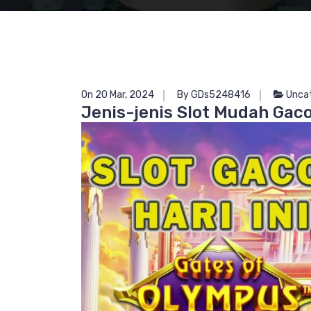
On 20 Mar, 2024
By GDs5248416
Unca
Jenis-jenis Slot Mudah Gac